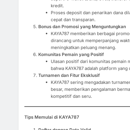
kredit.
Proses deposit dan penarikan dana di
cepat dan transparan.
Bonus dan Promosi yang Menguntungkan
KAYA787 memberikan berbagai promos
dirancang untuk memperpanjang wakt
meningkatkan peluang menang.
Komunitas Pemain yang Positif
Ulasan positif dari komunitas pemain
bahwa KAYA787 adalah platform yang d
Turnamen dan Fitur Eksklusif
KAYA787 sering mengadakan turnamen
besar, memberikan pengalaman bermai
kompetitif dan seru.
Tips Memulai di KAYA787
Daftar dengan Data Valid