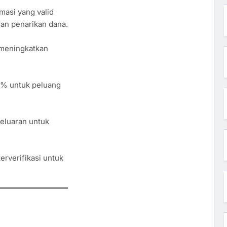
masi yang valid
an penarikan dana.
 meningkatkan
5% untuk peluang
eluaran untuk
rverifikasi untuk