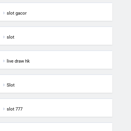
slot gacor
slot
live draw hk
Slot
slot 777