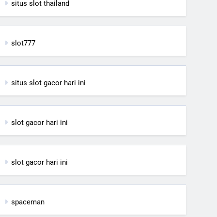
situs slot thailand
slot777
situs slot gacor hari ini
slot gacor hari ini
slot gacor hari ini
spaceman