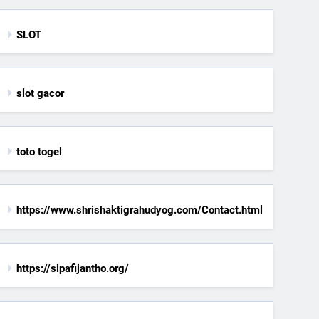
SLOT
slot gacor
toto togel
https://www.shrishaktigrahudyog.com/Contact.html
https://sipafijantho.org/