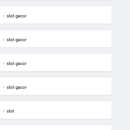
slot gacor
slot gacor
slot gacor
slot gacor
slot