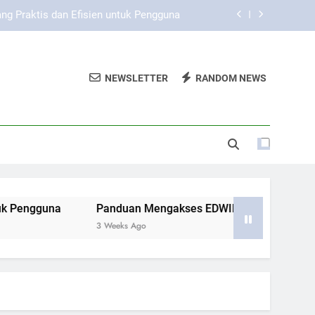
ng Praktis dan Efisien untuk Pengguna
melalui Browser Desktop dan Mobile
melalui Browser Desktop dan Mobile
NEWSLETTER
RANDOM NEWS
Praktis, Efisien, dan Mudah Dipahami
olusi Aman Untuk Era Digital.
ng Praktis dan Efisien untuk Pengguna
melalui Browser Desktop dan Mobile
melalui Browser Desktop dan Mobile
a
Panduan Mengakses EDWINSLOT melalui Browser Desk
3 Weeks Ago