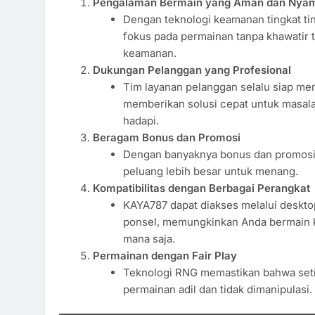
Pengalaman Bermain yang Aman dan Nya
Dengan teknologi keamanan tingkat tin
fokus pada permainan tanpa khawatir t
keamanan.
Dukungan Pelanggan yang Profesional
Tim layanan pelanggan selalu siap me
memberikan solusi cepat untuk masal
hadapi.
Beragam Bonus dan Promosi
Dengan banyaknya bonus dan promosi,
peluang lebih besar untuk menang.
Kompatibilitas dengan Berbagai Perangkat
KAYA787 dapat diakses melalui desktop
ponsel, memungkinkan Anda bermain k
mana saja.
Permainan dengan Fair Play
Teknologi RNG memastikan bahwa seti
permainan adil dan tidak dimanipulasi.