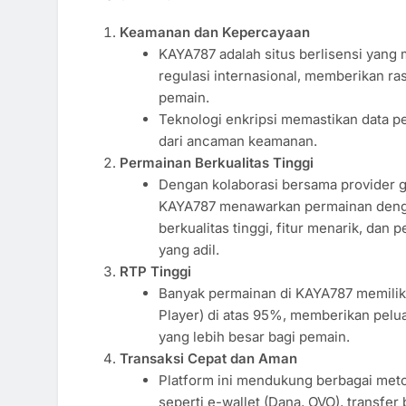
Keamanan dan Kepercayaan
KAYA787 adalah situs berlisensi yang
regulasi internasional, memberikan r
pemain.
Teknologi enkripsi memastikan data pe
dari ancaman keamanan.
Permainan Berkualitas Tinggi
Dengan kolaborasi bersama provider 
KAYA787 menawarkan permainan deng
berkualitas tinggi, fitur menarik, dan
yang adil.
RTP Tinggi
Banyak permainan di KAYA787 memiliki
Player) di atas 95%, memberikan pel
yang lebih besar bagi pemain.
Transaksi Cepat dan Aman
Platform ini mendukung berbagai me
seperti e-wallet (Dana, OVO), transfer 