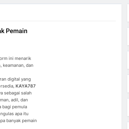
ak Pemain
orm ini menarik
n, keamanan, dan
ran digital yang
ersedia,
KAYA787
a sebagai salah
an, adil, dan
 bagi pemula
ngulas apa itu
gapa banyak pemain