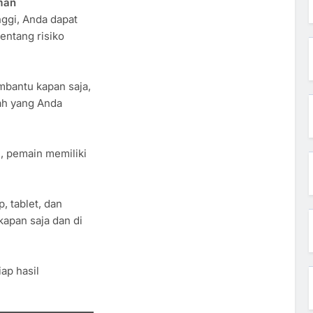
man
ggi, Anda dapat
entang risiko
mbantu kapan saja,
ah yang Anda
 pemain memiliki
, tablet, dan
apan saja dan di
ap hasil