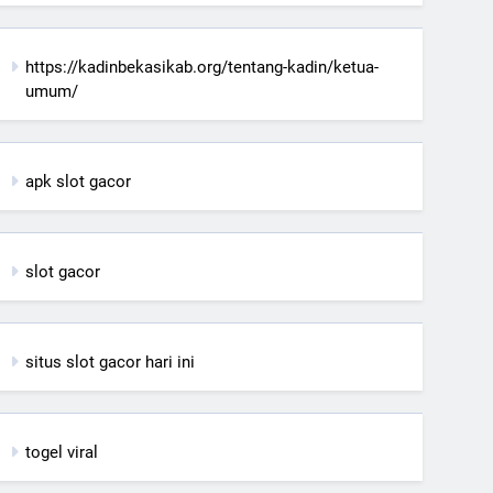
https://kadinbekasikab.org/tentang-kadin/ketua-
umum/
apk slot gacor
slot gacor
situs slot gacor hari ini
togel viral