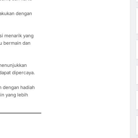
lakukan dengan
i menarik yang
u bermain dan
 menunjukkan
apat dipercaya.
 dengan hadiah
n yang lebih