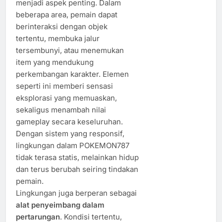
menjadi aspek penting. Dalam
beberapa area, pemain dapat
berinteraksi dengan objek
tertentu, membuka jalur
tersembunyi, atau menemukan
item yang mendukung
perkembangan karakter. Elemen
seperti ini memberi sensasi
eksplorasi yang memuaskan,
sekaligus menambah nilai
gameplay secara keseluruhan.
Dengan sistem yang responsif,
lingkungan dalam POKEMON787
tidak terasa statis, melainkan hidup
dan terus berubah seiring tindakan
pemain.
Lingkungan juga berperan sebagai
alat penyeimbang dalam
pertarungan
. Kondisi tertentu,