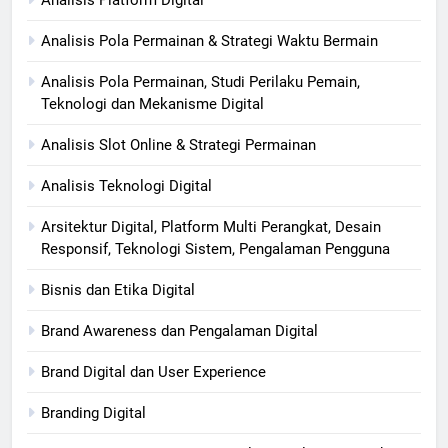
Analisis Pola Permainan & Strategi Waktu Bermain
Analisis Pola Permainan, Studi Perilaku Pemain,
Teknologi dan Mekanisme Digital
Analisis Slot Online & Strategi Permainan
Analisis Teknologi Digital
Arsitektur Digital, Platform Multi Perangkat, Desain
Responsif, Teknologi Sistem, Pengalaman Pengguna
Bisnis dan Etika Digital
Brand Awareness dan Pengalaman Digital
Brand Digital dan User Experience
Branding Digital