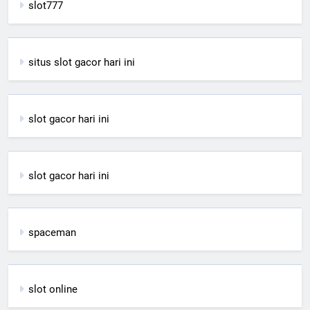
slot777
situs slot gacor hari ini
slot gacor hari ini
slot gacor hari ini
spaceman
slot online