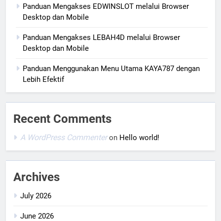
Panduan Mengakses EDWINSLOT melalui Browser
Desktop dan Mobile
Panduan Mengakses LEBAH4D melalui Browser
Desktop dan Mobile
Panduan Menggunakan Menu Utama KAYA787 dengan
Lebih Efektif
Recent Comments
A WordPress Commenter
on
Hello world!
Archives
July 2026
June 2026