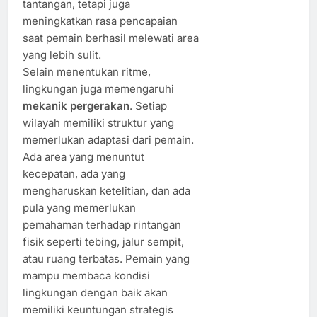
tantangan, tetapi juga
meningkatkan rasa pencapaian
saat pemain berhasil melewati area
yang lebih sulit.
Selain menentukan ritme,
lingkungan juga memengaruhi
mekanik pergerakan
. Setiap
wilayah memiliki struktur yang
memerlukan adaptasi dari pemain.
Ada area yang menuntut
kecepatan, ada yang
mengharuskan ketelitian, dan ada
pula yang memerlukan
pemahaman terhadap rintangan
fisik seperti tebing, jalur sempit,
atau ruang terbatas. Pemain yang
mampu membaca kondisi
lingkungan dengan baik akan
memiliki keuntungan strategis