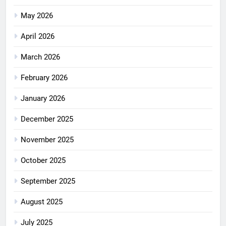
May 2026
April 2026
March 2026
February 2026
January 2026
December 2025
November 2025
October 2025
September 2025
August 2025
July 2025