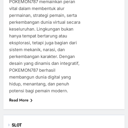
POKEMON787 memainkan peran
vital dalam membentuk alur
permainan, strategi pemain, serta
perkembangan dunia virtual secara
keseluruhan. Lingkungan bukan
hanya tempat bertarung atau
eksplorasi, tetapi juga bagian dari
sistem mekanik, narasi, dan
perkembangan karakter. Dengan
desain yang dinamis dan integratif,
POKEMON787 berhasil
membangun dunia digital yang
hidup, menantang, dan penuh
potensi bagi pemain modern.
Read More
SLOT