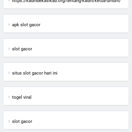
https://kadinbekasikab.org/tentang-kadin/ketua-umum/
apk slot gacor
slot gacor
situs slot gacor hari ini
togel viral
slot gacor