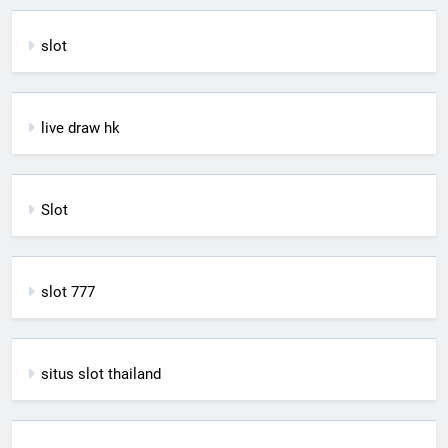
slot
live draw hk
Slot
slot 777
situs slot thailand