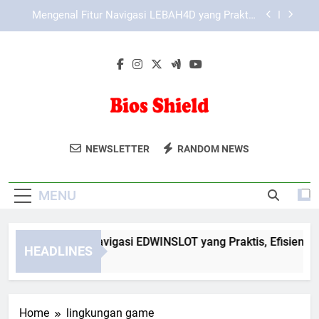
Skip
Panduan Mengakses EDWINSLOT melalui
to
Browser Desktop dan Mobile
content
Panduan Mengakses LEBAH4D melalui Browser
Desktop dan Mobile
Mengenal Fitur Navigasi EDWINSLOT yang
Praktis, Efisien, dan Mudah Dipahami
Mengenal Fitur Navigasi LEBAH4D yang Praktis
dan Efisien untuk Pengguna
Bios Shield
Lindungi Data Anda Dengan Layanan
Panduan Mengakses EDWINSLOT melalui
NEWSLETTER
RANDOM NEWS
Browser Desktop dan Mobile
Keamanan Digital Dari Bios Shield.
Panduan Mengakses LEBAH4D melalui Browser
Solusi Aman Untuk Era Digital.
Desktop dan Mobile
MENU
ngenal Fitur Navigasi EDWINSLOT yang Praktis, Efisien, dan
HEADLINES
Weeks Ago
Home
lingkungan game