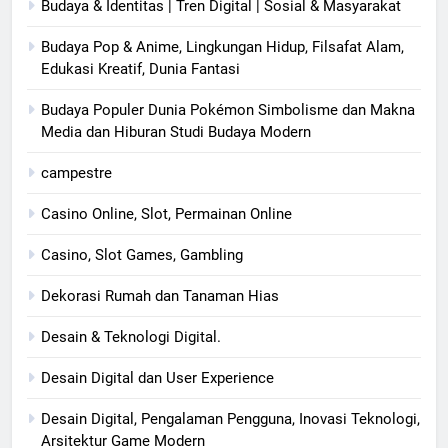
Budaya & Identitas | Tren Digital | Sosial & Masyarakat
Budaya Pop & Anime, Lingkungan Hidup, Filsafat Alam,
Edukasi Kreatif, Dunia Fantasi
Budaya Populer Dunia Pokémon Simbolisme dan Makna
Media dan Hiburan Studi Budaya Modern
campestre
Casino Online, Slot, Permainan Online
Casino, Slot Games, Gambling
Dekorasi Rumah dan Tanaman Hias
Desain & Teknologi Digital.
Desain Digital dan User Experience
Desain Digital, Pengalaman Pengguna, Inovasi Teknologi,
Arsitektur Game Modern