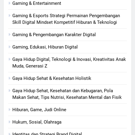
Gaming & Entertainment
Gaming & Esports Strategi Permainan Pengembangan
Skill Digital Mindset Kompetitif Hiburan & Teknologi
Gaming & Pengembangan Karakter Digital
Gaming, Edukasi, Hiburan Digital
Gaya Hidup Digital, Teknologi & Inovasi, Kreativitas Anak
Muda, Generasi Z
Gaya Hidup Sehat & Kesehatan Holistik
Gaya Hidup Sehat, Kesehatan dan Kebugaran, Pola
Makan Sehat, Tips Nutrisi, Kesehatan Mental dan Fisik
Hiburan, Game, Judi Online
Hukum, Sosial, Olahraga
Identitas dan Strategi Brand Digital