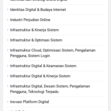
Identitas Digital & Budaya Internet
Industri Perjudian Online
Infrastruktur & Kinerja Sistem
Infrastruktur & Optimasi Sistem
Infrastruktur Cloud, Optimisasi Sistem, Pengalaman
Pengguna, Sistem Login
Infrastruktur Digital & Keamanan Sistem
Infrastruktur Digital & Kinerja Sistem
Infrastruktur Digital, Desain Sistem, Pengalaman
Pengguna, Teknologi Terpadu
Inovasi Platform Digital