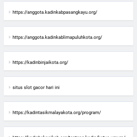
https://anggota.kadinkabpasangkayu.org/
https://anggota.kadinkablimapuluhkota.org/
https://kadinbinjaikota.org/
situs slot gacor hari ini
https://kadintasikmalayakota.org/program/