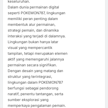
keseluruhan.
Dalam dunia permainan digital
seperti POKEMON787, lingkungan
memiliki peran penting dalam
membentuk alur permainan,
strategi pemain, dan dinamika
interaksi yang terjadi di dalamnya.
Lingkungan bukan hanya latar
visual yang mempercantik
tampilan, tetapi merupakan elemen
aktif yang memengaruhi jalannya
permainan secara signifikan.
Dengan desain yang matang dan
struktur yang terintegrasi,
lingkungan dalam POKEMON787
berfungsi sebagai pendorong
naratif, penentu tantangan, serta
sumber eksplorasi yang
memperkaya pengalaman pemain.