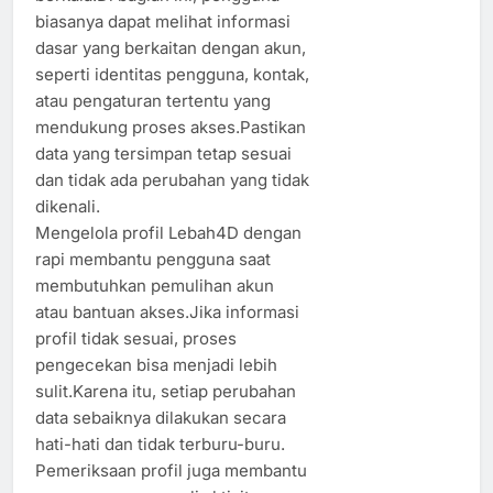
biasanya dapat melihat informasi
dasar yang berkaitan dengan akun,
seperti identitas pengguna, kontak,
atau pengaturan tertentu yang
mendukung proses akses.Pastikan
data yang tersimpan tetap sesuai
dan tidak ada perubahan yang tidak
dikenali.
Mengelola profil Lebah4D dengan
rapi membantu pengguna saat
membutuhkan pemulihan akun
atau bantuan akses.Jika informasi
profil tidak sesuai, proses
pengecekan bisa menjadi lebih
sulit.Karena itu, setiap perubahan
data sebaiknya dilakukan secara
hati-hati dan tidak terburu-buru.
Pemeriksaan profil juga membantu