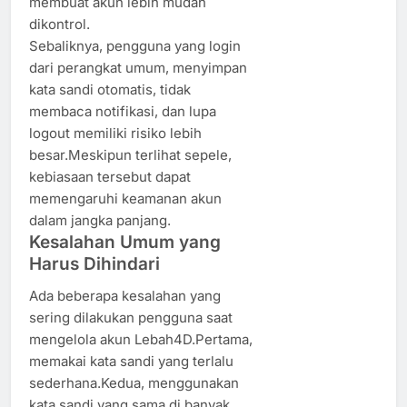
membuat akun lebih mudah
dikontrol.
Sebaliknya, pengguna yang login
dari perangkat umum, menyimpan
kata sandi otomatis, tidak
membaca notifikasi, dan lupa
logout memiliki risiko lebih
besar.Meskipun terlihat sepele,
kebiasaan tersebut dapat
memengaruhi keamanan akun
dalam jangka panjang.
Kesalahan Umum yang
Harus Dihindari
Ada beberapa kesalahan yang
sering dilakukan pengguna saat
mengelola akun Lebah4D.Pertama,
memakai kata sandi yang terlalu
sederhana.Kedua, menggunakan
kata sandi yang sama di banyak