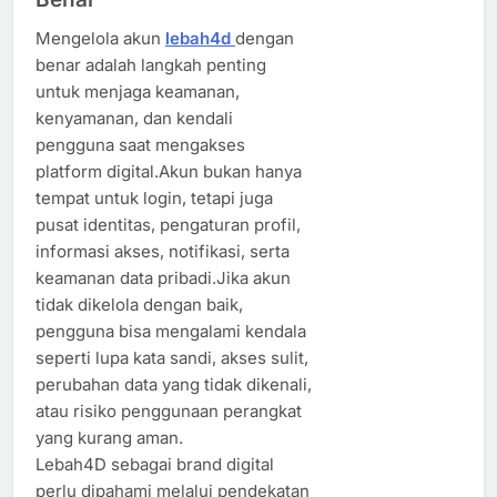
Mengelola akun
lebah4d
dengan
benar adalah langkah penting
untuk menjaga keamanan,
kenyamanan, dan kendali
pengguna saat mengakses
platform digital.Akun bukan hanya
tempat untuk login, tetapi juga
pusat identitas, pengaturan profil,
informasi akses, notifikasi, serta
keamanan data pribadi.Jika akun
tidak dikelola dengan baik,
pengguna bisa mengalami kendala
seperti lupa kata sandi, akses sulit,
perubahan data yang tidak dikenali,
atau risiko penggunaan perangkat
yang kurang aman.
Lebah4D sebagai brand digital
perlu dipahami melalui pendekatan