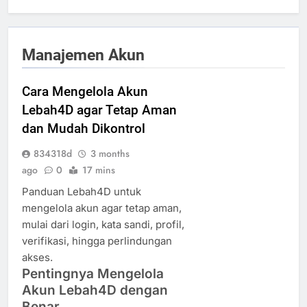
Manajemen Akun
Cara Mengelola Akun
Lebah4D agar Tetap Aman
dan Mudah Dikontrol
834318d
3 months
ago
0
17 mins
Panduan Lebah4D untuk
mengelola akun agar tetap aman,
mulai dari login, kata sandi, profil,
verifikasi, hingga perlindungan
akses.
Pentingnya Mengelola
Akun Lebah4D dengan
Benar