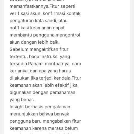
memanfaatkannya.Fitur seperti
verifikasi akun, konfirmasi kontak,
pengaturan kata sandi, atau
notifikasi keamanan dapat
membantu pengguna mengontrol
akun dengan lebih baik.
Sebelum mengaktifkan fitur
tertentu, baca instruksi yang
tersedia.Pahami manfaatnya, cara
kerjanya, dan apa yang harus
dilakukan jika terjadi kendala.Fitur
keamanan akan lebih efektif jika
digunakan dengan pemahaman
yang benar.
Insight berbasis pengalaman
menunjukkan bahwa banyak
pengguna baru mengabaikan fitur
keamanan karena merasa belum