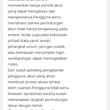
memastikan hanya pemilik akun
yang dapat mengakses dan
mengelolanya.Pengguna perlu
memahami bahwa perlindungan
akun tidak hanya bergantung pada
sistem, tetapi juga pada kebiasaan
pribadi.Kata sandi lemah,
perangkat umum, jaringan publik,
atau kebiasaan menyimpan login
sembarangan dapat meningkatkan
risiko.
Dari sudut pandang pengalaman
pengguna, akun yang aman
membuat proses akses terasa
lebih nyaman.Pengguna tidak perlu
khawatir berlebihan karena sudah
menerapkan langkah perlindungan
dasar dengan benar.