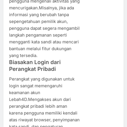
pengguna mengenali aktivitas yang
mencurigakan.Misalnya, jika ada
informasi yang berubah tanpa
sepengetahuan pemilik akun,
pengguna dapat segera mengambil
langkah pengamanan seperti
mengganti kata sandi atau mencari
bantuan melalui fitur dukungan
yang tersedia.
Biasakan Login dari
Perangkat Pribadi
Perangkat yang digunakan untuk
login sangat memengaruhi
keamanan akun
Lebah4D.Mengakses akun dari
perangkat pribadi lebih aman
karena pengguna memiliki kendali
atas riwayat browser, penyimpanan
kata sandi, dan pengaturan