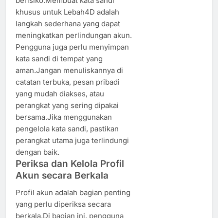
berisiko.Membuat kata sandi
khusus untuk Lebah4D adalah
langkah sederhana yang dapat
meningkatkan perlindungan akun.
Pengguna juga perlu menyimpan
kata sandi di tempat yang
aman.Jangan menuliskannya di
catatan terbuka, pesan pribadi
yang mudah diakses, atau
perangkat yang sering dipakai
bersama.Jika menggunakan
pengelola kata sandi, pastikan
perangkat utama juga terlindungi
dengan baik.
Periksa dan Kelola Profil
Akun secara Berkala
Profil akun adalah bagian penting
yang perlu diperiksa secara
berkala.Di bagian ini, pengguna