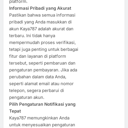
platform.
Informasi Pribadi yang Akurat
Pastikan bahwa semua informasi
pribadi yang Anda masukkan di
akun Kaya787 adalah akurat dan
terbaru. Ini tidak hanya
mempermudah proses verifikasi,
tetapi juga penting untuk berbagai
fitur dan layanan di platform
tersebut, seperti pembaruan dan
pengaturan pembayaran. Jika ada
perubahan dalam data Anda,
seperti alamat email atau nomor
telepon, segera perbarui di
pengaturan akun.
Pilih Pengaturan Notifikasi yang
Tepat
Kaya787 memungkinkan Anda
untuk menyesuaikan pengaturan