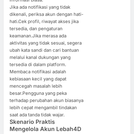
Jika ada notifikasi yang tidak
dikenali, periksa akun dengan hati-
hati.Cek profil, riwayat akses jika
tersedia, dan pengaturan
keamanan.Jika merasa ada
aktivitas yang tidak sesuai, segera
ubah kata sandi dan cari bantuan
melalui kanal dukungan yang
tersedia di dalam platform.
Membaca notifikasi adalah
kebiasaan kecil yang dapat
mencegah masalah lebih
besar.Pengguna yang peka
terhadap perubahan akun biasanya
lebih cepat mengambil tindakan
saat ada tanda tidak wajar.
Skenario Praktis
Mengelola Akun Lebah4D