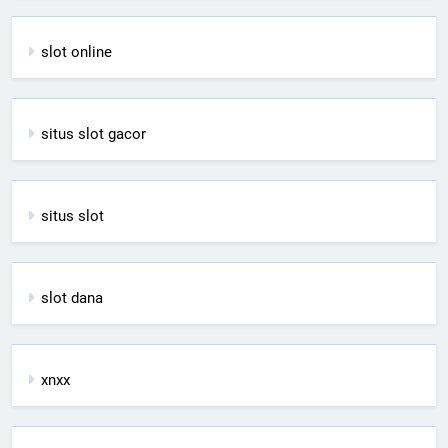
slot online
situs slot gacor
situs slot
slot dana
xnxx