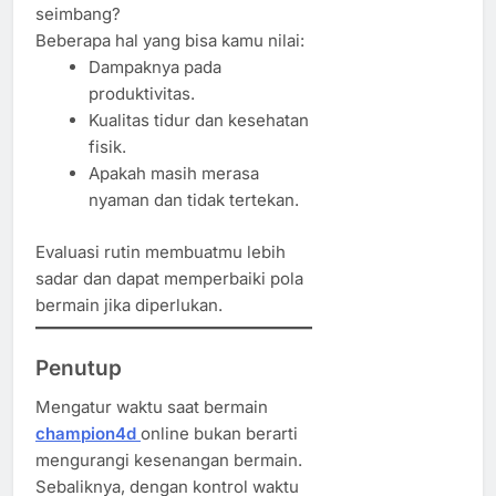
seimbang?
Beberapa hal yang bisa kamu nilai:
Dampaknya pada
produktivitas.
Kualitas tidur dan kesehatan
fisik.
Apakah masih merasa
nyaman dan tidak tertekan.
Evaluasi rutin membuatmu lebih
sadar dan dapat memperbaiki pola
bermain jika diperlukan.
Penutup
Mengatur waktu saat bermain
champion4d
online bukan berarti
mengurangi kesenangan bermain.
Sebaliknya, dengan kontrol waktu