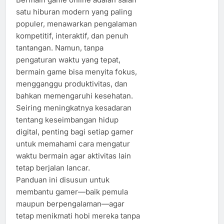
satu hiburan modern yang paling
populer, menawarkan pengalaman
kompetitif, interaktif, dan penuh
tantangan. Namun, tanpa
pengaturan waktu yang tepat,
bermain game bisa menyita fokus,
mengganggu produktivitas, dan
bahkan memengaruhi kesehatan.
Seiring meningkatnya kesadaran
tentang keseimbangan hidup
digital, penting bagi setiap gamer
untuk memahami cara mengatur
waktu bermain agar aktivitas lain
tetap berjalan lancar.
Panduan ini disusun untuk
membantu gamer—baik pemula
maupun berpengalaman—agar
tetap menikmati hobi mereka tanpa