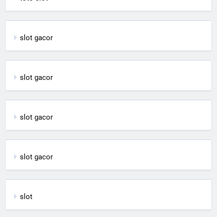
slot gacor
slot gacor
slot gacor
slot gacor
slot