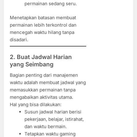
permainan sedang seru.
Menetapkan batasan membuat
permainan lebih terkontrol dan
mencegah waktu hilang tanpa
disadari.
2. Buat Jadwal Harian
yang Seimbang
Bagian penting dari manajemen
waktu adalah membuat jadwal yang
memasukkan permainan tanpa
mengabaikan aktivitas utama.
Hal yang bisa dilakukan:
Susun jadwal harian berisi
pekerjaan, belajar, istirahat,
dan waktu bermain.
Tetapkan waktu gaming