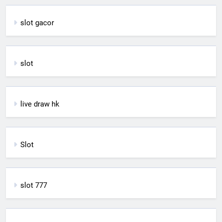
slot gacor
slot
live draw hk
Slot
slot 777