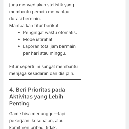
juga menyediakan statistik yang
membantu pemain memantau
durasi bermain.
Manfaatkan fitur berikut:
Pengingat waktu otomatis.
Mode istirahat.
Laporan total jam bermain
per hari atau minggu.
Fitur seperti ini sangat membantu
menjaga kesadaran dan disiplin.
4. Beri Prioritas pada
Aktivitas yang Lebih
Penting
Game bisa menunggu—tapi
pekerjaan, kesehatan, atau
komitmen pribadi tidak.