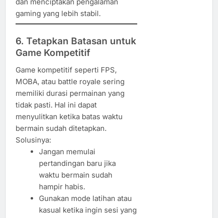
dan menciptakan pengalaman
gaming yang lebih stabil.
6. Tetapkan Batasan untuk
Game Kompetitif
Game kompetitif seperti FPS,
MOBA, atau battle royale sering
memiliki durasi permainan yang
tidak pasti. Hal ini dapat
menyulitkan ketika batas waktu
bermain sudah ditetapkan.
Solusinya:
Jangan memulai
pertandingan baru jika
waktu bermain sudah
hampir habis.
Gunakan mode latihan atau
kasual ketika ingin sesi yang