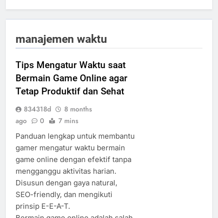
manajemen waktu
Tips Mengatur Waktu saat
Bermain Game Online agar
Tetap Produktif dan Sehat
834318d
8 months
ago
0
7 mins
Panduan lengkap untuk membantu
gamer mengatur waktu bermain
game online dengan efektif tanpa
mengganggu aktivitas harian.
Disusun dengan gaya natural,
SEO-friendly, dan mengikuti
prinsip E-E-A-T.
Bermain game online adalah salah