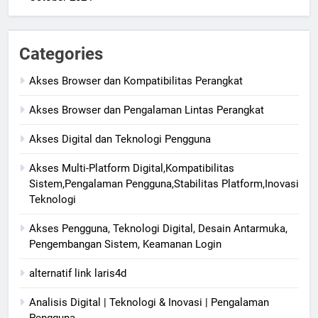
Categories
Akses Browser dan Kompatibilitas Perangkat
Akses Browser dan Pengalaman Lintas Perangkat
Akses Digital dan Teknologi Pengguna
Akses Multi-Platform Digital,Kompatibilitas
Sistem,Pengalaman Pengguna,Stabilitas Platform,Inovasi
Teknologi
Akses Pengguna, Teknologi Digital, Desain Antarmuka,
Pengembangan Sistem, Keamanan Login
alternatif link laris4d
Analisis Digital | Teknologi & Inovasi | Pengalaman
Pengguna