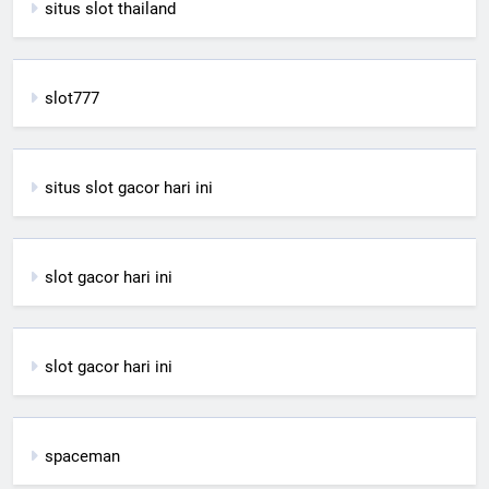
situs slot thailand
slot777
situs slot gacor hari ini
slot gacor hari ini
slot gacor hari ini
spaceman