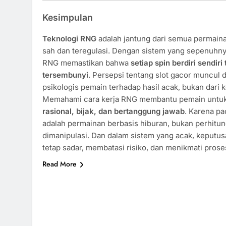
Kesimpulan
Teknologi RNG
adalah jantung dari semua permainan
sah dan teregulasi. Dengan sistem yang sepenuhnya
RNG memastikan bahwa
setiap spin berdiri sendiri
tersembunyi
. Persepsi tentang slot gacor muncul da
psikologis pemain terhadap hasil acak, bukan dari 
Memahami cara kerja RNG membantu pemain untu
rasional, bijak, dan bertanggung jawab
. Karena pa
adalah permainan berbasis hiburan, bukan perhitun
dimanipulasi. Dan dalam sistem yang acak, keputus
tetap sadar, membatasi risiko, dan menikmati prose
Read More