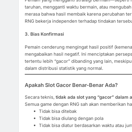
taruhan, mengganti waktu bermain, atau menguba
merasa bahwa hasil membaik karena perubahan ter
RNG bekerja independen terhadap tindakan tersebu
3.
Bias Konfirmasi
Pemain cenderung mengingat hasil positif (kemen
mengabaikan hasil negatif. Ini menciptakan perse
tertentu lebih “gacor” dibanding yang lain, meskip
dalam distribusi statistik yang normal.
Apakah Slot Gacor Benar-Benar Ada?
Secara teknis,
tidak ada slot yang “gacor” dalam a
Semua game dengan RNG sah akan memberikan has
Tidak bisa ditebak
Tidak bisa diulang dengan pola
Tidak bisa diatur berdasarkan waktu atau ju