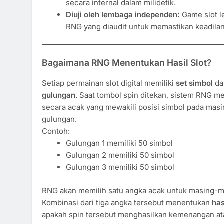
secara internal dalam milidetik.
Diuji oleh lembaga independen:
Game slot l
RNG yang diaudit untuk memastikan keadilan
Bagaimana RNG Menentukan Hasil Slot?
Setiap permainan slot digital memiliki
set simbol
d
gulungan
. Saat tombol spin ditekan, sistem RNG m
secara acak yang mewakili posisi simbol pada mas
gulungan.
Contoh:
Gulungan 1 memiliki 50 simbol
Gulungan 2 memiliki 50 simbol
Gulungan 3 memiliki 50 simbol
RNG akan memilih satu angka acak untuk masing-m
Kombinasi dari tiga angka tersebut menentukan
has
apakah spin tersebut menghasilkan kemenangan ata