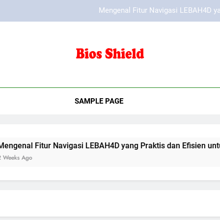
Mengenal Fitur Navigasi LEBAH4D ya
Panduan Mengakses EDWINSLOT 
Panduan Mengakses LEBAH4D 
s Shield
Mengenal Fitur Navigasi EDWINSLOT yang 
ata Anda Dengan Layanan Keamanan Digital Dari Bios Shield. S
Mengenal Fitur Navigasi LEBAH4D ya
SAMPLE PAGE
Panduan Mengakses EDWINSLOT 
Panduan Mengakses LEBAH4D 
ur Navigasi LEBAH4D yang Praktis dan Efisien untuk Penggun