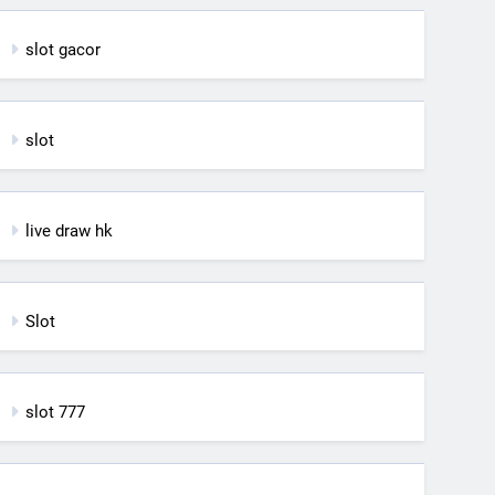
slot gacor
slot
live draw hk
Slot
slot 777