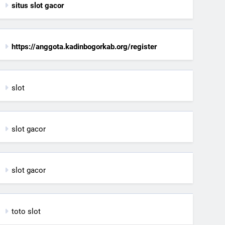
situs slot gacor
https://anggota.kadinbogorkab.org/register
slot
slot gacor
slot gacor
toto slot