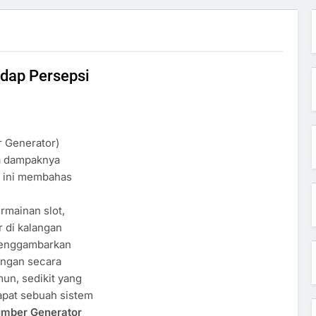
dap Persepsi
 Generator)
pa dampaknya
el ini membahas
rmainan slot,
 di kalangan
menggambarkan
ngan secara
un, sedikit yang
dapat sebuah sistem
mber Generator