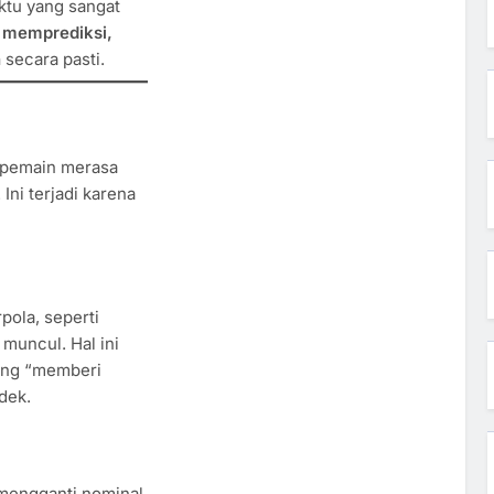
ktu yang sangat
k memprediksi,
n
secara pasti.
 pemain merasa
Ini terjadi karena
ola, seperti
muncul. Hal ini
ang “memberi
dek.
mengganti nominal