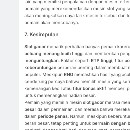
lain yang memiliki pengalaman dengan mesin terten
pemain yang merekomendasikan mesin slot yang 
akan meningkatkan daya tarik mesin tersebut dan l
pemain akan mencobanya.
7.
Kesimpulan
Slot gacor
menarik perhatian banyak pemain kare
peluang menang lebih tinggi
dan memberikan peng
menguntungkan
. Faktor seperti
RTP tinggi
,
fitur b
keberuntungan
berperan penting dalam membuat me
populer. Meskipun
RNG
memastikan hasil yang aca
cenderung percaya bahwa memilih mesin yang ser
kemenangan kecil atau
fitur bonus aktif
memberi pe
untuk memenangkan hadiah besar.
Pemain yang memilih mesin
slot gacor
merasa mem
besar
dalam permainan, dan merasa bahwa mereka
dalam
periode panas
. Namun, meskipun keberunt
peran besar, tetap penting untuk
bermain dengan b