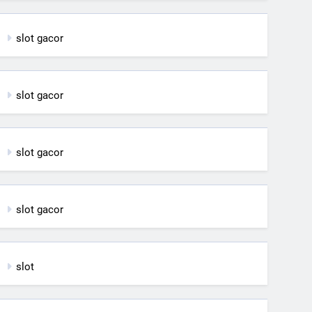
slot gacor
slot gacor
slot gacor
slot gacor
slot