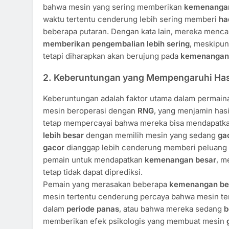
bahwa mesin yang sering memberikan
kemenangan
waktu tertentu cenderung lebih sering memberi
ha
beberapa putaran. Dengan kata lain, mereka menca
memberikan pengembalian lebih sering
, meskipun 
tetapi diharapkan akan berujung pada
kemenangan
2.
Keberuntungan yang Mempengaruhi Has
Keberuntungan adalah faktor utama dalam permaina
mesin beroperasi dengan
RNG
, yang menjamin hasi
tetap mempercayai bahwa mereka bisa mendapatk
lebih besar
dengan memilih mesin yang sedang
ga
gacor
dianggap lebih cenderung memberi peluang l
pemain untuk mendapatkan
kemenangan besar
, m
tetap tidak dapat diprediksi.
Pemain yang merasakan beberapa
kemenangan ber
mesin tertentu cenderung percaya bahwa mesin te
dalam
periode panas
, atau bahwa mereka sedang
b
memberikan efek psikologis yang membuat mesin