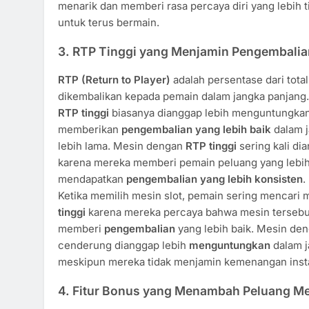
menarik dan memberi rasa percaya diri yang lebih t
untuk terus bermain.
3.
RTP Tinggi yang Menjamin Pengembalian
RTP (Return to Player)
adalah persentase dari tota
dikembalikan kepada pemain dalam jangka panjang
RTP tinggi
biasanya dianggap lebih menguntungka
memberikan
pengembalian yang lebih baik
dalam j
lebih lama. Mesin dengan
RTP tinggi
sering kali di
karena mereka memberi pemain peluang yang lebih
mendapatkan
pengembalian yang lebih konsisten
.
Ketika memilih mesin slot, pemain sering mencari
tinggi
karena mereka percaya bahwa mesin tersebut
memberi
pengembalian
yang lebih baik. Mesin de
cenderung dianggap lebih
menguntungkan
dalam j
meskipun mereka tidak menjamin kemenangan inst
4.
Fitur Bonus yang Menambah Peluang M