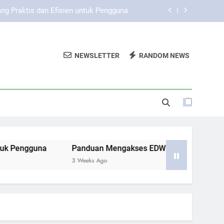
ng Praktis dan Efisien untuk Pengguna
melalui Browser Desktop dan Mobile
melalui Browser Desktop dan Mobile
NEWSLETTER
RANDOM NEWS
Praktis, Efisien, dan Mudah Dipahami
olusi Aman Untuk Era Digital.
ng Praktis dan Efisien untuk Pengguna
melalui Browser Desktop dan Mobile
melalui Browser Desktop dan Mobile
a
Panduan Mengakses EDWINSLOT melalui Browser Desk
3 Weeks Ago