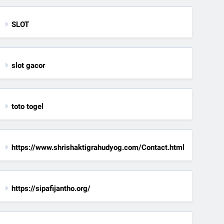
SLOT
slot gacor
toto togel
https://www.shrishaktigrahudyog.com/Contact.html
https://sipafijantho.org/