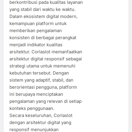
berkontribusi pada kualitas layanan
yang stabil dari waktu ke waktu.
Dalam ekosistem digital modern,
kemampuan platform untuk
memberikan pengalaman
konsisten di berbagai perangkat
menjadi indikator kualitas
arsitektur. Corlaslot memanfaatkan
arsitektur digital responsif sebagai
strategi utama untuk memenuhi
kebutuhan tersebut. Dengan
sistem yang adaptif, stabil, dan
berorientasi pengguna, platform
ini berupaya menciptakan
pengalaman yang relevan di setiap
konteks penggunaan.
Secara keseluruhan, Corlaslot
dengan arsitektur digital yang
responsif menunjukkan