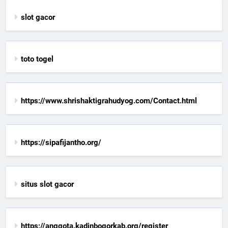
slot gacor
toto togel
https://www.shrishaktigrahudyog.com/Contact.html
https://sipafijantho.org/
situs slot gacor
https://anggota.kadinbogorkab.org/register