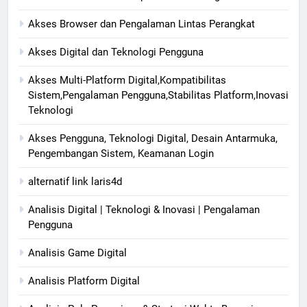
Akses Browser dan Pengalaman Lintas Perangkat
Akses Digital dan Teknologi Pengguna
Akses Multi-Platform Digital,Kompatibilitas
Sistem,Pengalaman Pengguna,Stabilitas Platform,Inovasi
Teknologi
Akses Pengguna, Teknologi Digital, Desain Antarmuka,
Pengembangan Sistem, Keamanan Login
alternatif link laris4d
Analisis Digital | Teknologi & Inovasi | Pengalaman
Pengguna
Analisis Game Digital
Analisis Platform Digital