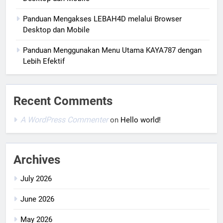
Panduan Mengakses LEBAH4D melalui Browser
Desktop dan Mobile
Panduan Menggunakan Menu Utama KAYA787 dengan
Lebih Efektif
Recent Comments
A WordPress Commenter
on
Hello world!
Archives
July 2026
June 2026
May 2026