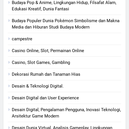
Budaya Pop & Anime, Lingkungan Hidup, Filsafat Alam,
Edukasi Kreatif, Dunia Fantasi
Budaya Populer Dunia Pokémon Simbolisme dan Makna
Media dan Hiburan Studi Budaya Modern
campestre
Casino Online, Slot, Permainan Online
Casino, Slot Games, Gambling
Dekorasi Rumah dan Tanaman Hias
Desain & Teknologi Digital.
Desain Digital dan User Experience
Desain Digital, Pengalaman Pengguna, Inovasi Teknologi,
Arsitektur Game Modern
Desain Dunia Virtual, Analisis Gameplay, Lingkungan