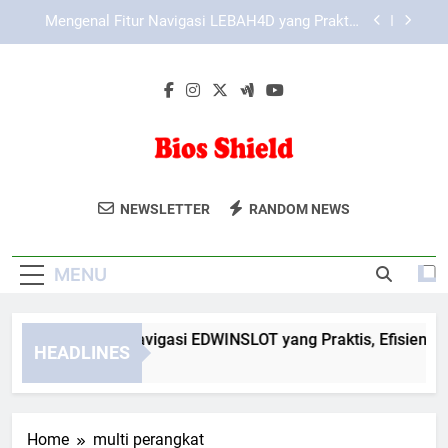
Skip
Panduan Mengakses EDWINSLOT melalui
to
Browser Desktop dan Mobile
content
Panduan Mengakses LEBAH4D melalui Browser
Desktop dan Mobile
Mengenal Fitur Navigasi EDWINSLOT yang
Praktis, Efisien, dan Mudah Dipahami
Mengenal Fitur Navigasi LEBAH4D yang Praktis
dan Efisien untuk Pengguna
Bios Shield
Lindungi Data Anda Dengan Layanan
Panduan Mengakses EDWINSLOT melalui
NEWSLETTER
RANDOM NEWS
Browser Desktop dan Mobile
Keamanan Digital Dari Bios Shield.
Panduan Mengakses LEBAH4D melalui Browser
Solusi Aman Untuk Era Digital.
Desktop dan Mobile
MENU
ngenal Fitur Navigasi EDWINSLOT yang Praktis, Efisien, dan
HEADLINES
Weeks Ago
Home
multi perangkat