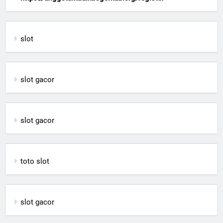
slot
slot gacor
slot gacor
toto slot
slot gacor