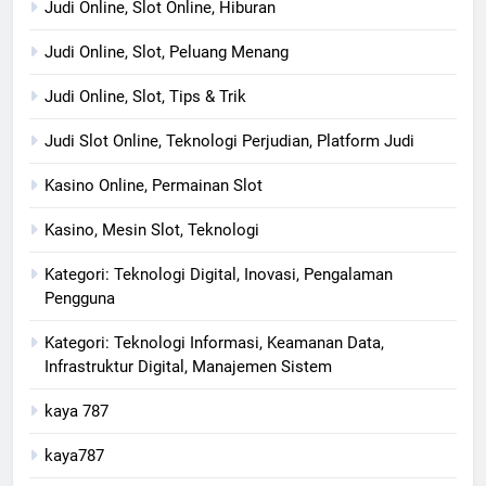
Judi Online, Slot Online, Hiburan
Judi Online, Slot, Peluang Menang
Judi Online, Slot, Tips & Trik
Judi Slot Online, Teknologi Perjudian, Platform Judi
Kasino Online, Permainan Slot
Kasino, Mesin Slot, Teknologi
Kategori: Teknologi Digital, Inovasi, Pengalaman
Pengguna
Kategori: Teknologi Informasi, Keamanan Data,
Infrastruktur Digital, Manajemen Sistem
kaya 787
kaya787