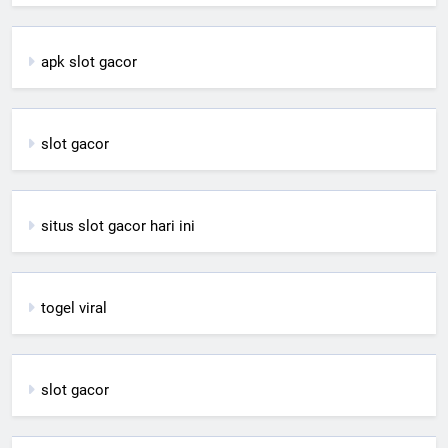
apk slot gacor
slot gacor
situs slot gacor hari ini
togel viral
slot gacor