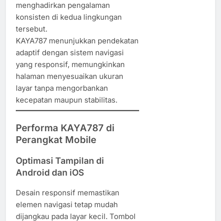
menghadirkan pengalaman
konsisten di kedua lingkungan
tersebut.
KAYA787 menunjukkan pendekatan
adaptif dengan sistem navigasi
yang responsif, memungkinkan
halaman menyesuaikan ukuran
layar tanpa mengorbankan
kecepatan maupun stabilitas.
Performa KAYA787 di
Perangkat Mobile
Optimasi Tampilan di
Android dan iOS
Desain responsif memastikan
elemen navigasi tetap mudah
dijangkau pada layar kecil. Tombol