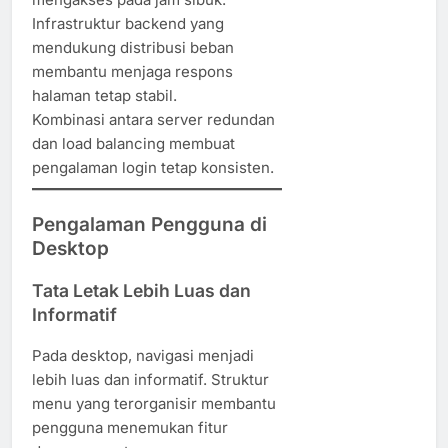
Infrastruktur backend yang
mendukung distribusi beban
membantu menjaga respons
halaman tetap stabil.
Kombinasi antara server redundan
dan load balancing membuat
pengalaman login tetap konsisten.
Pengalaman Pengguna di
Desktop
Tata Letak Lebih Luas dan
Informatif
Pada desktop, navigasi menjadi
lebih luas dan informatif. Struktur
menu yang terorganisir membantu
pengguna menemukan fitur