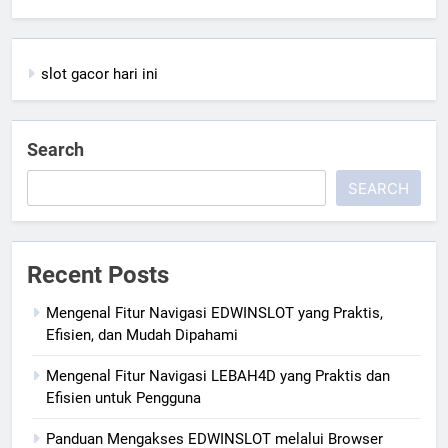
slot gacor hari ini
Search
SEARCH
Recent Posts
Mengenal Fitur Navigasi EDWINSLOT yang Praktis,
Efisien, dan Mudah Dipahami
Mengenal Fitur Navigasi LEBAH4D yang Praktis dan
Efisien untuk Pengguna
Panduan Mengakses EDWINSLOT melalui Browser