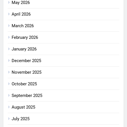
May 2026
April 2026
March 2026
February 2026
January 2026
December 2025
November 2025
October 2025
September 2025
August 2025
July 2025