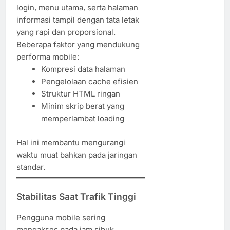
login, menu utama, serta halaman
informasi tampil dengan tata letak
yang rapi dan proporsional.
Beberapa faktor yang mendukung
performa mobile:
Kompresi data halaman
Pengelolaan cache efisien
Struktur HTML ringan
Minim skrip berat yang
memperlambat loading
Hal ini membantu mengurangi
waktu muat bahkan pada jaringan
standar.
Stabilitas Saat Trafik Tinggi
Pengguna mobile sering
mengakses pada jam sibuk.