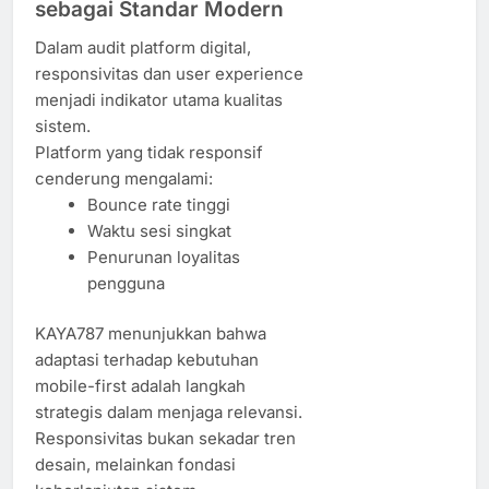
sebagai Standar Modern
Dalam audit platform digital,
responsivitas dan user experience
menjadi indikator utama kualitas
sistem.
Platform yang tidak responsif
cenderung mengalami:
Bounce rate tinggi
Waktu sesi singkat
Penurunan loyalitas
pengguna
KAYA787 menunjukkan bahwa
adaptasi terhadap kebutuhan
mobile-first adalah langkah
strategis dalam menjaga relevansi.
Responsivitas bukan sekadar tren
desain, melainkan fondasi