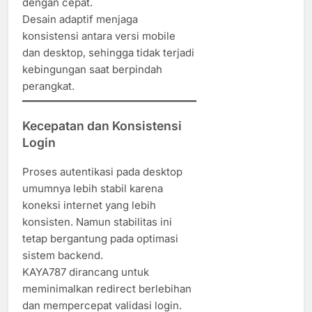
dengan cepat.
Desain adaptif menjaga
konsistensi antara versi mobile
dan desktop, sehingga tidak terjadi
kebingungan saat berpindah
perangkat.
Kecepatan dan Konsistensi
Login
Proses autentikasi pada desktop
umumnya lebih stabil karena
koneksi internet yang lebih
konsisten. Namun stabilitas ini
tetap bergantung pada optimasi
sistem backend.
KAYA787 dirancang untuk
meminimalkan redirect berlebihan
dan mempercepat validasi login.