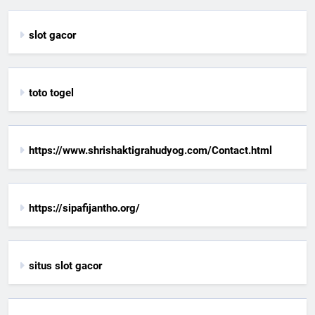
slot gacor
toto togel
https://www.shrishaktigrahudyog.com/Contact.html
https://sipafijantho.org/
situs slot gacor