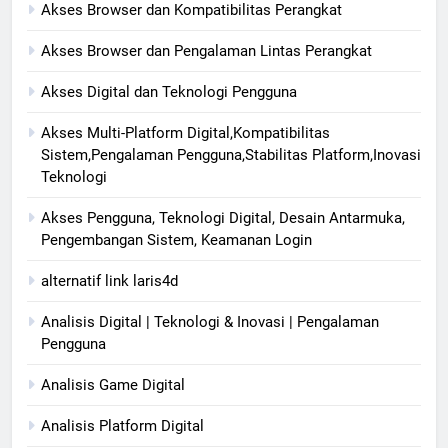
Akses Browser dan Kompatibilitas Perangkat
Akses Browser dan Pengalaman Lintas Perangkat
Akses Digital dan Teknologi Pengguna
Akses Multi-Platform Digital,Kompatibilitas
Sistem,Pengalaman Pengguna,Stabilitas Platform,Inovasi
Teknologi
Akses Pengguna, Teknologi Digital, Desain Antarmuka,
Pengembangan Sistem, Keamanan Login
alternatif link laris4d
Analisis Digital | Teknologi & Inovasi | Pengalaman
Pengguna
Analisis Game Digital
Analisis Platform Digital