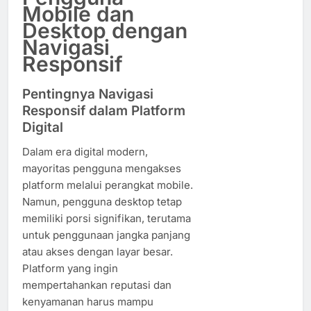
Mobile dan
Desktop dengan
Navigasi
Responsif
Pentingnya Navigasi
Responsif dalam Platform
Digital
Dalam era digital modern,
mayoritas pengguna mengakses
platform melalui perangkat mobile.
Namun, pengguna desktop tetap
memiliki porsi signifikan, terutama
untuk penggunaan jangka panjang
atau akses dengan layar besar.
Platform yang ingin
mempertahankan reputasi dan
kenyamanan harus mampu