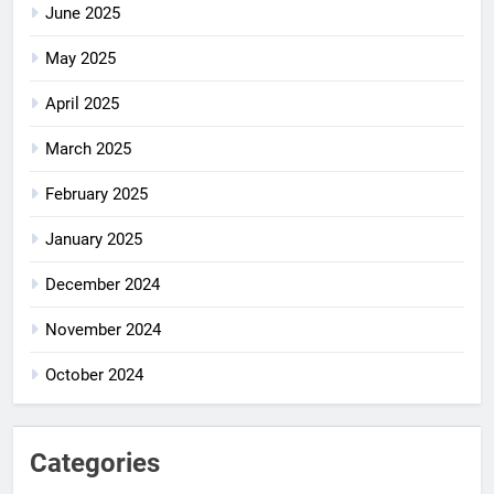
June 2025
May 2025
April 2025
March 2025
February 2025
January 2025
December 2024
November 2024
October 2024
Categories