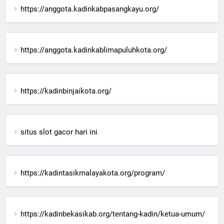
https://anggota.kadinkabpasangkayu.org/
https://anggota.kadinkablimapuluhkota.org/
https://kadinbinjaikota.org/
situs slot gacor hari ini
https://kadintasikmalayakota.org/program/
https://kadinbekasikab.org/tentang-kadin/ketua-umum/