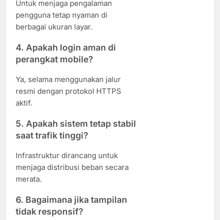
Untuk menjaga pengalaman
pengguna tetap nyaman di
berbagai ukuran layar.
4. Apakah login aman di
perangkat mobile?
Ya, selama menggunakan jalur
resmi dengan protokol HTTPS
aktif.
5. Apakah sistem tetap stabil
saat trafik tinggi?
Infrastruktur dirancang untuk
menjaga distribusi beban secara
merata.
6. Bagaimana jika tampilan
tidak responsif?