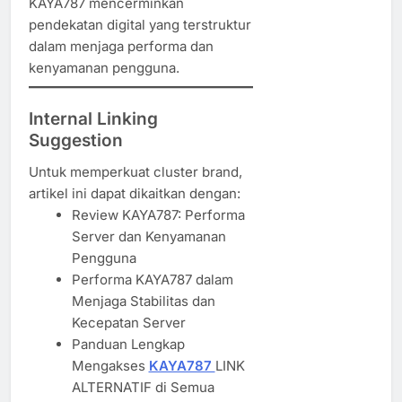
KAYA787 mencerminkan
pendekatan digital yang terstruktur
dalam menjaga performa dan
kenyamanan pengguna.
Internal Linking
Suggestion
Untuk memperkuat cluster brand,
artikel ini dapat dikaitkan dengan:
Review KAYA787: Performa
Server dan Kenyamanan
Pengguna
Performa KAYA787 dalam
Menjaga Stabilitas dan
Kecepatan Server
Panduan Lengkap
Mengakses
KAYA787
LINK
ALTERNATIF di Semua