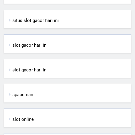
situs slot gacor hari ini
slot gacor hari ini
slot gacor hari ini
spaceman
slot online