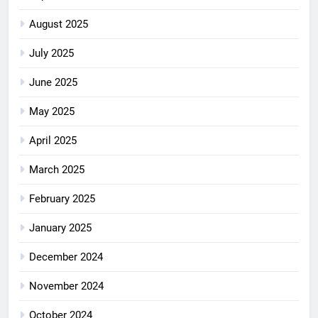
August 2025
July 2025
June 2025
May 2025
April 2025
March 2025
February 2025
January 2025
December 2024
November 2024
October 2024