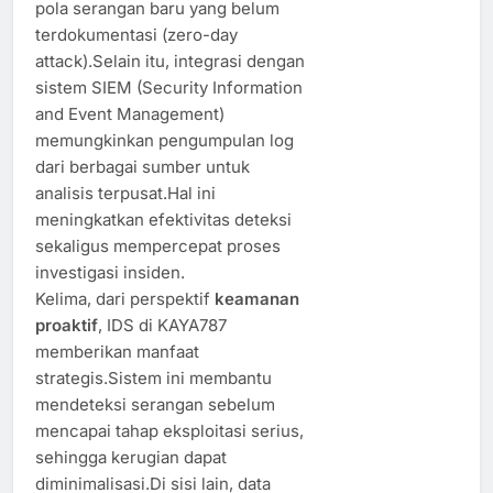
pola serangan baru yang belum
terdokumentasi (zero-day
attack).Selain itu, integrasi dengan
sistem SIEM (Security Information
and Event Management)
memungkinkan pengumpulan log
dari berbagai sumber untuk
analisis terpusat.Hal ini
meningkatkan efektivitas deteksi
sekaligus mempercepat proses
investigasi insiden.
Kelima, dari perspektif
keamanan
proaktif
, IDS di KAYA787
memberikan manfaat
strategis.Sistem ini membantu
mendeteksi serangan sebelum
mencapai tahap eksploitasi serius,
sehingga kerugian dapat
diminimalisasi.Di sisi lain, data