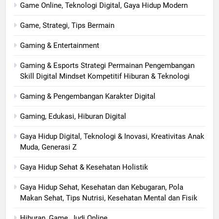
Game Online, Teknologi Digital, Gaya Hidup Modern
Game, Strategi, Tips Bermain
Gaming & Entertainment
Gaming & Esports Strategi Permainan Pengembangan
Skill Digital Mindset Kompetitif Hiburan & Teknologi
Gaming & Pengembangan Karakter Digital
Gaming, Edukasi, Hiburan Digital
Gaya Hidup Digital, Teknologi & Inovasi, Kreativitas Anak
Muda, Generasi Z
Gaya Hidup Sehat & Kesehatan Holistik
Gaya Hidup Sehat, Kesehatan dan Kebugaran, Pola
Makan Sehat, Tips Nutrisi, Kesehatan Mental dan Fisik
Hiburan, Game, Judi Online