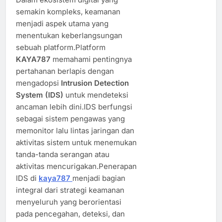
semakin kompleks, keamanan
menjadi aspek utama yang
menentukan keberlangsungan
sebuah platform.Platform
KAYA787
memahami pentingnya
pertahanan berlapis dengan
mengadopsi
Intrusion Detection
System (IDS)
untuk mendeteksi
ancaman lebih dini.IDS berfungsi
sebagai sistem pengawas yang
memonitor lalu lintas jaringan dan
aktivitas sistem untuk menemukan
tanda-tanda serangan atau
aktivitas mencurigakan.Penerapan
IDS di
kaya787
menjadi bagian
integral dari strategi keamanan
menyeluruh yang berorientasi
pada pencegahan, deteksi, dan