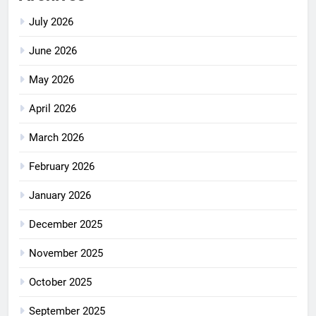
July 2026
June 2026
May 2026
April 2026
March 2026
February 2026
January 2026
December 2025
November 2025
October 2025
September 2025