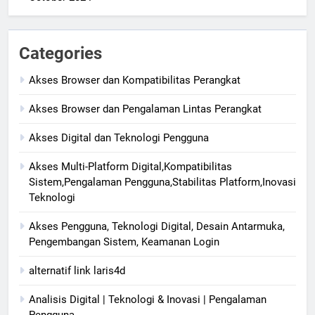
Categories
Akses Browser dan Kompatibilitas Perangkat
Akses Browser dan Pengalaman Lintas Perangkat
Akses Digital dan Teknologi Pengguna
Akses Multi-Platform Digital,Kompatibilitas
Sistem,Pengalaman Pengguna,Stabilitas Platform,Inovasi
Teknologi
Akses Pengguna, Teknologi Digital, Desain Antarmuka,
Pengembangan Sistem, Keamanan Login
alternatif link laris4d
Analisis Digital | Teknologi & Inovasi | Pengalaman
Pengguna