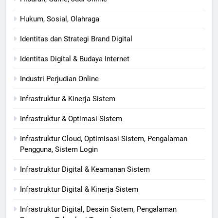
Hukum, Sosial, Olahraga
Identitas dan Strategi Brand Digital
Identitas Digital & Budaya Internet
Industri Perjudian Online
Infrastruktur & Kinerja Sistem
Infrastruktur & Optimasi Sistem
Infrastruktur Cloud, Optimisasi Sistem, Pengalaman
Pengguna, Sistem Login
Infrastruktur Digital & Keamanan Sistem
Infrastruktur Digital & Kinerja Sistem
Infrastruktur Digital, Desain Sistem, Pengalaman