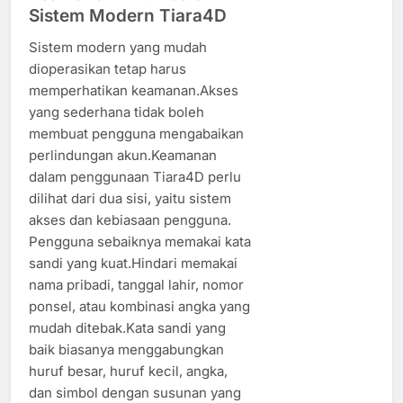
Sistem Modern Tiara4D
Sistem modern yang mudah
dioperasikan tetap harus
memperhatikan keamanan.Akses
yang sederhana tidak boleh
membuat pengguna mengabaikan
perlindungan akun.Keamanan
dalam penggunaan Tiara4D perlu
dilihat dari dua sisi, yaitu sistem
akses dan kebiasaan pengguna.
Pengguna sebaiknya memakai kata
sandi yang kuat.Hindari memakai
nama pribadi, tanggal lahir, nomor
ponsel, atau kombinasi angka yang
mudah ditebak.Kata sandi yang
baik biasanya menggabungkan
huruf besar, huruf kecil, angka,
dan simbol dengan susunan yang