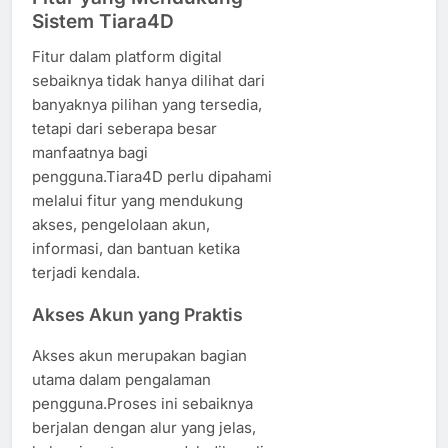
Sistem Tiara4D
Fitur dalam platform digital
sebaiknya tidak hanya dilihat dari
banyaknya pilihan yang tersedia,
tetapi dari seberapa besar
manfaatnya bagi
pengguna.Tiara4D perlu dipahami
melalui fitur yang mendukung
akses, pengelolaan akun,
informasi, dan bantuan ketika
terjadi kendala.
Akses Akun yang Praktis
Akses akun merupakan bagian
utama dalam pengalaman
pengguna.Proses ini sebaiknya
berjalan dengan alur yang jelas,