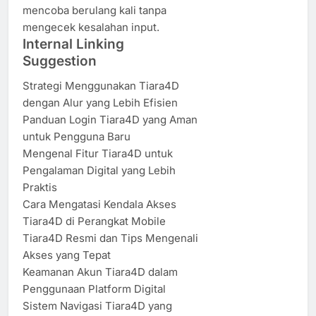
mencoba berulang kali tanpa
mengecek kesalahan input.
Internal Linking
Suggestion
Strategi Menggunakan Tiara4D
dengan Alur yang Lebih Efisien
Panduan Login Tiara4D yang Aman
untuk Pengguna Baru
Mengenal Fitur Tiara4D untuk
Pengalaman Digital yang Lebih
Praktis
Cara Mengatasi Kendala Akses
Tiara4D di Perangkat Mobile
Tiara4D Resmi dan Tips Mengenali
Akses yang Tepat
Keamanan Akun Tiara4D dalam
Penggunaan Platform Digital
Sistem Navigasi Tiara4D yang