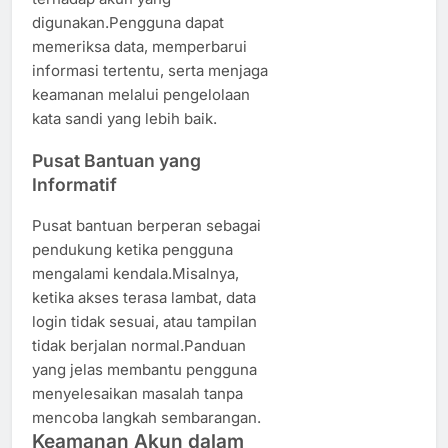
digunakan.Pengguna dapat
memeriksa data, memperbarui
informasi tertentu, serta menjaga
keamanan melalui pengelolaan
kata sandi yang lebih baik.
Pusat Bantuan yang
Informatif
Pusat bantuan berperan sebagai
pendukung ketika pengguna
mengalami kendala.Misalnya,
ketika akses terasa lambat, data
login tidak sesuai, atau tampilan
tidak berjalan normal.Panduan
yang jelas membantu pengguna
menyelesaikan masalah tanpa
mencoba langkah sembarangan.
Keamanan Akun dalam