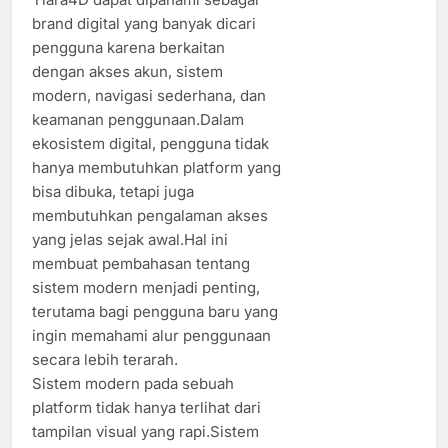
brand digital yang banyak dicari
pengguna karena berkaitan
dengan akses akun, sistem
modern, navigasi sederhana, dan
keamanan penggunaan.Dalam
ekosistem digital, pengguna tidak
hanya membutuhkan platform yang
bisa dibuka, tetapi juga
membutuhkan pengalaman akses
yang jelas sejak awal.Hal ini
membuat pembahasan tentang
sistem modern menjadi penting,
terutama bagi pengguna baru yang
ingin memahami alur penggunaan
secara lebih terarah.
Sistem modern pada sebuah
platform tidak hanya terlihat dari
tampilan visual yang rapi.Sistem