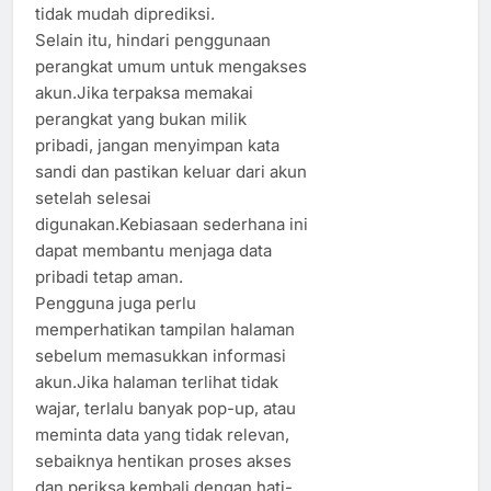
tidak mudah diprediksi.
Selain itu, hindari penggunaan
perangkat umum untuk mengakses
akun.Jika terpaksa memakai
perangkat yang bukan milik
pribadi, jangan menyimpan kata
sandi dan pastikan keluar dari akun
setelah selesai
digunakan.Kebiasaan sederhana ini
dapat membantu menjaga data
pribadi tetap aman.
Pengguna juga perlu
memperhatikan tampilan halaman
sebelum memasukkan informasi
akun.Jika halaman terlihat tidak
wajar, terlalu banyak pop-up, atau
meminta data yang tidak relevan,
sebaiknya hentikan proses akses
dan periksa kembali dengan hati-