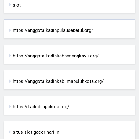
slot
https://anggota.kadinpulausebetul.org/
https://anggota.kadinkabpasangkayu.org/
https://anggota.kadinkablimapuluhkota.org/
https://kadinbinjaikota.org/
situs slot gacor hari ini