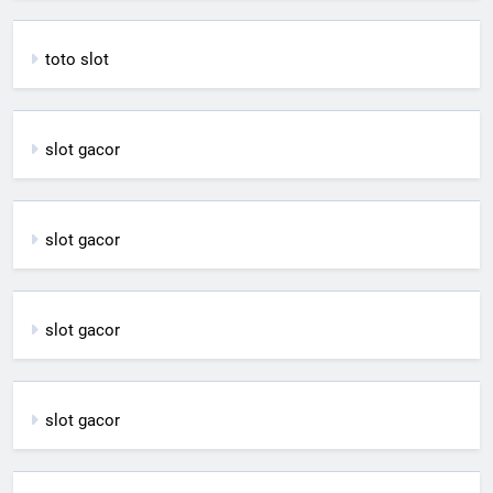
toto slot
slot gacor
slot gacor
slot gacor
slot gacor