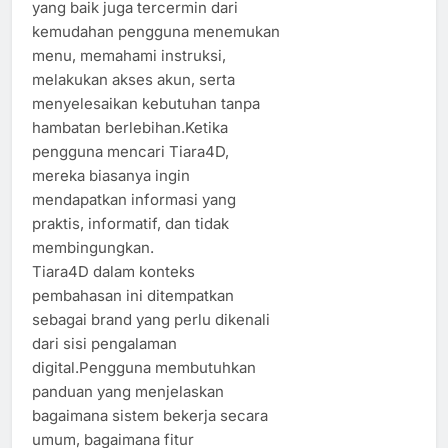
yang baik juga tercermin dari
kemudahan pengguna menemukan
menu, memahami instruksi,
melakukan akses akun, serta
menyelesaikan kebutuhan tanpa
hambatan berlebihan.Ketika
pengguna mencari Tiara4D,
mereka biasanya ingin
mendapatkan informasi yang
praktis, informatif, dan tidak
membingungkan.
Tiara4D dalam konteks
pembahasan ini ditempatkan
sebagai brand yang perlu dikenali
dari sisi pengalaman
digital.Pengguna membutuhkan
panduan yang menjelaskan
bagaimana sistem bekerja secara
umum, bagaimana fitur