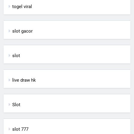
togel viral
slot gacor
slot
live draw hk
Slot
slot 777