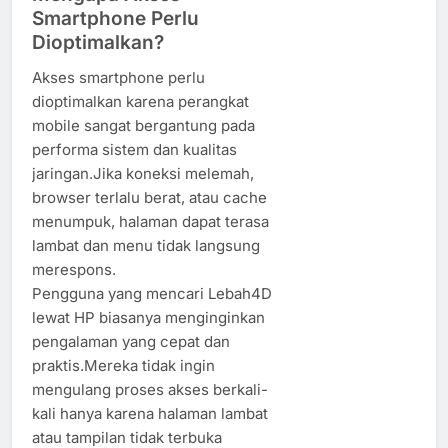
Smartphone Perlu
Dioptimalkan?
Akses smartphone perlu
dioptimalkan karena perangkat
mobile sangat bergantung pada
performa sistem dan kualitas
jaringan.Jika koneksi melemah,
browser terlalu berat, atau cache
menumpuk, halaman dapat terasa
lambat dan menu tidak langsung
merespons.
Pengguna yang mencari Lebah4D
lewat HP biasanya menginginkan
pengalaman yang cepat dan
praktis.Mereka tidak ingin
mengulang proses akses berkali-
kali hanya karena halaman lambat
atau tampilan tidak terbuka