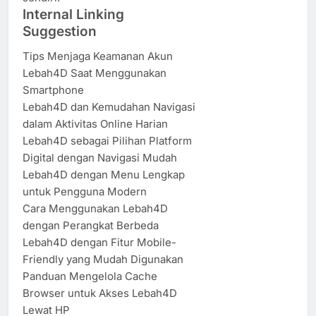
Internal Linking
Suggestion
Tips Menjaga Keamanan Akun
Lebah4D Saat Menggunakan
Smartphone
Lebah4D dan Kemudahan Navigasi
dalam Aktivitas Online Harian
Lebah4D sebagai Pilihan Platform
Digital dengan Navigasi Mudah
Lebah4D dengan Menu Lengkap
untuk Pengguna Modern
Cara Menggunakan Lebah4D
dengan Perangkat Berbeda
Lebah4D dengan Fitur Mobile-
Friendly yang Mudah Digunakan
Panduan Mengelola Cache
Browser untuk Akses Lebah4D
Lewat HP