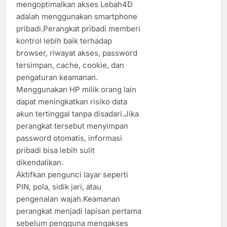
mengoptimalkan akses Lebah4D
adalah menggunakan smartphone
pribadi.Perangkat pribadi memberi
kontrol lebih baik terhadap
browser, riwayat akses, password
tersimpan, cache, cookie, dan
pengaturan keamanan.
Menggunakan HP milik orang lain
dapat meningkatkan risiko data
akun tertinggal tanpa disadari.Jika
perangkat tersebut menyimpan
password otomatis, informasi
pribadi bisa lebih sulit
dikendalikan.
Aktifkan pengunci layar seperti
PIN, pola, sidik jari, atau
pengenalan wajah.Keamanan
perangkat menjadi lapisan pertama
sebelum pengguna mengakses