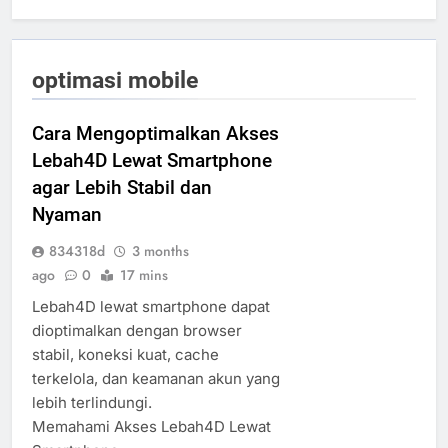
optimasi mobile
Cara Mengoptimalkan Akses
Lebah4D Lewat Smartphone
agar Lebih Stabil dan
Nyaman
834318d
3 months
ago
0
17 mins
Lebah4D lewat smartphone dapat
dioptimalkan dengan browser
stabil, koneksi kuat, cache
terkelola, dan keamanan akun yang
lebih terlindungi.
Memahami Akses Lebah4D Lewat