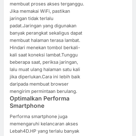
membuat proses akses terganggu.
Jika memakai WiFi, pastikan
jaringan tidak terlalu
padat.Jaringan yang digunakan
banyak perangkat sekaligus dapat
membuat halaman terasa lambat.
Hindari menekan tombol berkali-
kali saat koneksi lambat.Tunggu
beberapa saat, periksa jaringan,
lalu muat ulang halaman satu kali
jika diperlukan.Cara ini lebih baik
daripada membuat browser
mengirim permintaan berulang.
Optimalkan Performa
Smartphone
Performa smartphone juga
memengaruhi kelancaran akses
Lebah4D.HP yang terlalu banyak