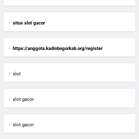
situs slot gacor
https://anggota.kadinbogorkab.org/register
slot
slot gacor
slot gacor