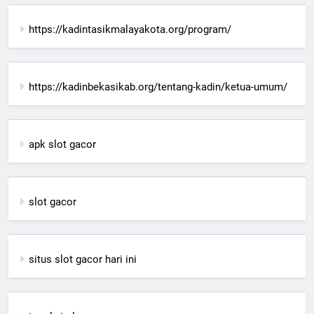
https://kadintasikmalayakota.org/program/
https://kadinbekasikab.org/tentang-kadin/ketua-umum/
apk slot gacor
slot gacor
situs slot gacor hari ini