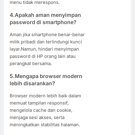
menu tidak merespons.
4.Apakah aman menyimpan
password di smartphone?
Aman jika smartphone benar-benar
milik pribadi dan terlindungi kunci
layar.Namun, hindari menyimpan
password di HP orang lain atau
perangkat bersama.
5.Mengapa browser modern
lebih disarankan?
Browser modern lebih baik dalam
memuat tampilan responsif,
mengelola cache dan cookie,
menjaga sesi akses, serta
meningkatkan stabilitas halaman.