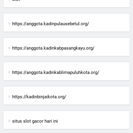
https://anggota.kadinpulausebetul.org/
https://anggota.kadinkabpasangkayu.org/
https://anggota.kadinkablimapuluhkota.org/
https://kadinbinjaikota.org/
situs slot gacor hari ini