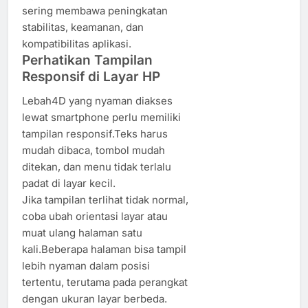
sering membawa peningkatan
stabilitas, keamanan, dan
kompatibilitas aplikasi.
Perhatikan Tampilan
Responsif di Layar HP
Lebah4D yang nyaman diakses
lewat smartphone perlu memiliki
tampilan responsif.Teks harus
mudah dibaca, tombol mudah
ditekan, dan menu tidak terlalu
padat di layar kecil.
Jika tampilan terlihat tidak normal,
coba ubah orientasi layar atau
muat ulang halaman satu
kali.Beberapa halaman bisa tampil
lebih nyaman dalam posisi
tertentu, terutama pada perangkat
dengan ukuran layar berbeda.