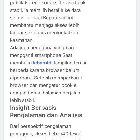
publik.Karena koneksi terasa tidak
stabil, ia memilih beralih ke data
seluler pribadi.Keputusan ini
membantu menjaga akses lebih
lancar sekaligus meningkatkan
keamanan.
Ada juga pengguna yang baru
mengganti smartphone.Saat
membuka
lebah4d
, tampilan terasa
berbeda karena browser belum
diperbarui.Setelah memperbarui
browser dan mengatur cookie
dengan benar, halaman berjalan
lebih stabil.
Insight Berbasis
Pengalaman dan Analisis
Dari perspektif pengalaman
pengguna, akses Lebah4D lewat