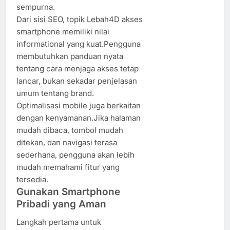
sempurna.
Dari sisi SEO, topik Lebah4D akses
smartphone memiliki nilai
informational yang kuat.Pengguna
membutuhkan panduan nyata
tentang cara menjaga akses tetap
lancar, bukan sekadar penjelasan
umum tentang brand.
Optimalisasi mobile juga berkaitan
dengan kenyamanan.Jika halaman
mudah dibaca, tombol mudah
ditekan, dan navigasi terasa
sederhana, pengguna akan lebih
mudah memahami fitur yang
tersedia.
Gunakan Smartphone
Pribadi yang Aman
Langkah pertama untuk