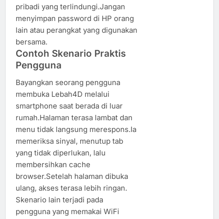
pribadi yang terlindungi.Jangan
menyimpan password di HP orang
lain atau perangkat yang digunakan
bersama.
Contoh Skenario Praktis
Pengguna
Bayangkan seorang pengguna
membuka Lebah4D melalui
smartphone saat berada di luar
rumah.Halaman terasa lambat dan
menu tidak langsung merespons.Ia
memeriksa sinyal, menutup tab
yang tidak diperlukan, lalu
membersihkan cache
browser.Setelah halaman dibuka
ulang, akses terasa lebih ringan.
Skenario lain terjadi pada
pengguna yang memakai WiFi