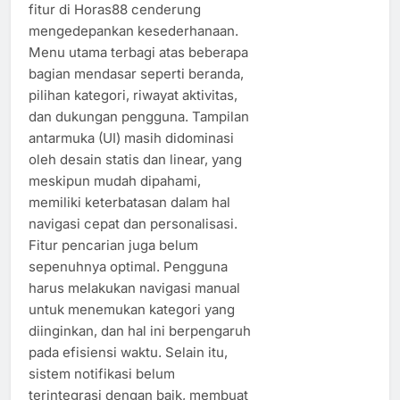
fitur di Horas88 cenderung
mengedepankan kesederhanaan.
Menu utama terbagi atas beberapa
bagian mendasar seperti beranda,
pilihan kategori, riwayat aktivitas,
dan dukungan pengguna. Tampilan
antarmuka (UI) masih didominasi
oleh desain statis dan linear, yang
meskipun mudah dipahami,
memiliki keterbatasan dalam hal
navigasi cepat dan personalisasi.
Fitur pencarian juga belum
sepenuhnya optimal. Pengguna
harus melakukan navigasi manual
untuk menemukan kategori yang
diinginkan, dan hal ini berpengaruh
pada efisiensi waktu. Selain itu,
sistem notifikasi belum
terintegrasi dengan baik, membuat