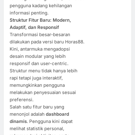
pengguna kadang kehilangan
informasi penting.
Struktur Fitur Baru: Modern,
Adaptif, dan Responsif
Transformasi besar-besaran
dilakukan pada versi baru Horas88.
Kini, antarmuka mengadopsi
desain modular yang lebih
responsif dan user-centric.
Struktur menu tidak hanya lebih
rapi tetapi juga interaktif,
memungkinkan pengguna
melakukan penyesuaian sesuai
preferensi.
Salah satu fitur baru yang
menonjol adalah
dashboard
dinamis
. Pengguna kini dapat
melihat statistik personal,