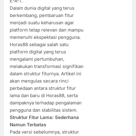
E-A-T.
Dalam dunia digital yang terus
berkembang, pembaruan fitur
menjadi suatu keharusan agar
platform tetap relevan dan mampu
memenuhi ekspektasi pengguna.
Horas88 sebagai salah satu
platform digital yang terus
mengalami pertumbuhan,
melakukan transformasi signifikan
dalam struktur fiturnya. Artikel ini
akan mengulas secara rinci
perbedaan antara struktur fitur
lama dan baru di Horas88, serta
dampaknya terhadap pengalaman
pengguna dan stabilitas sistem.
Struktur Fitur Lama: Sederhana
Namun Terbatas
Pada versi sebelumnya, struktur