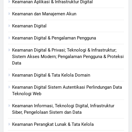
Keamanan Aplikasi & Infrastruktur Digital
Keamanan dan Manajemen Akun
Keamanan Digital
Keamanan Digital & Pengalaman Pengguna
Keamanan Digital & Privasi; Teknologi & Infrastruktur;
Sistem Akses Modern; Pengalaman Pengguna & Proteksi
Data
Keamanan Digital & Tata Kelola Domain
Keamanan Digital Sistem Autentikasi Perlindungan Data
Teknologi Web
Keamanan Informasi, Teknologi Digital, Infrastruktur
Siber, Pengelolaan Sistem dan Data
Keamanan Perangkat Lunak & Tata Kelola