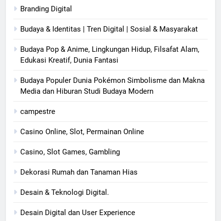
Branding Digital
Budaya & Identitas | Tren Digital | Sosial & Masyarakat
Budaya Pop & Anime, Lingkungan Hidup, Filsafat Alam,
Edukasi Kreatif, Dunia Fantasi
Budaya Populer Dunia Pokémon Simbolisme dan Makna
Media dan Hiburan Studi Budaya Modern
campestre
Casino Online, Slot, Permainan Online
Casino, Slot Games, Gambling
Dekorasi Rumah dan Tanaman Hias
Desain & Teknologi Digital.
Desain Digital dan User Experience