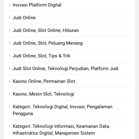
Inovasi Platform Digital
Judi Online
Judi Online, Slot Online, Hiburan
Judi Online, Slot, Peluang Menang
Judi Online, Slot, Tips & Trik
Judi Slot Online, Teknologi Perjudian, Platform Judi
Kasino Online, Permainan Slot
Kasino, Mesin Slot, Teknologi
Kategori: Teknologi Digital, Inovasi, Pengalaman
Pengguna
Kategori: Teknologi Informasi, Keamanan Data,
Infrastruktur Digital, Manajemen Sistem