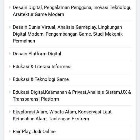
Desain Digital, Pengalaman Pengguna, Inovasi Teknologi,
Arsitektur Game Modern
Desain Dunia Virtual, Analisis Gameplay, Lingkungan
Digital Modern, Pengembangan Game, Studi Mekanik
Permainan
Desain Platform Digital
Edukasi & Literasi Informasi
Edukasi & Teknologi Game
Edukasi Digital,Keamanan & Privasi,Analisis Sistem,UX &
Transparansi Platform
Eksplorasi Alam, Wisata Alam, Konservasi Laut,
Keindahan Alam, Tantangan Ekstrem
Fair Play, Judi Online