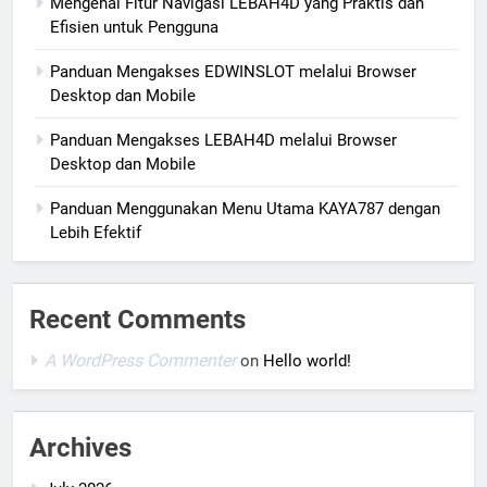
Mengenal Fitur Navigasi LEBAH4D yang Praktis dan
Efisien untuk Pengguna
Panduan Mengakses EDWINSLOT melalui Browser
Desktop dan Mobile
Panduan Mengakses LEBAH4D melalui Browser
Desktop dan Mobile
Panduan Menggunakan Menu Utama KAYA787 dengan
Lebih Efektif
Recent Comments
A WordPress Commenter
on
Hello world!
Archives