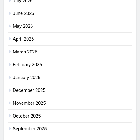
July 2026
June 2026
May 2026
April 2026
March 2026
February 2026
January 2026
December 2025
November 2025
October 2025
September 2025