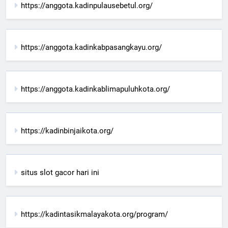
https://anggota.kadinpulausebetul.org/
https://anggota.kadinkabpasangkayu.org/
https://anggota.kadinkablimapuluhkota.org/
https://kadinbinjaikota.org/
situs slot gacor hari ini
https://kadintasikmalayakota.org/program/