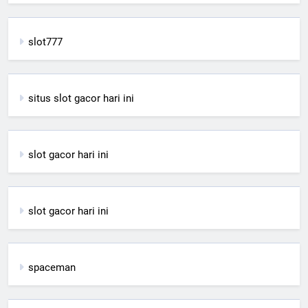
slot777
situs slot gacor hari ini
slot gacor hari ini
slot gacor hari ini
spaceman