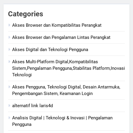
Categories
Akses Browser dan Kompatibilitas Perangkat
Akses Browser dan Pengalaman Lintas Perangkat
Akses Digital dan Teknologi Pengguna
Akses Multi-Platform Digital,Kompatibilitas
Sistem,Pengalaman Pengguna,Stabilitas Platform,Inovasi
Teknologi
Akses Pengguna, Teknologi Digital, Desain Antarmuka,
Pengembangan Sistem, Keamanan Login
alternatif link laris4d
Analisis Digital | Teknologi & Inovasi | Pengalaman
Pengguna