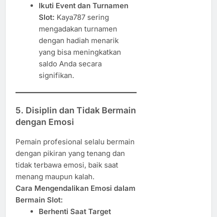
Ikuti Event dan Turnamen
Slot:
Kaya787 sering
mengadakan turnamen
dengan hadiah menarik
yang bisa meningkatkan
saldo Anda secara
signifikan.
5. Disiplin dan Tidak Bermain
dengan Emosi
Pemain profesional selalu bermain
dengan pikiran yang tenang dan
tidak terbawa emosi, baik saat
menang maupun kalah.
Cara Mengendalikan Emosi dalam
Bermain Slot:
Berhenti Saat Target