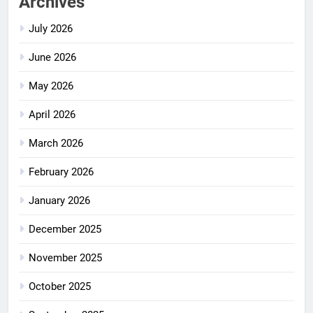
Archives
July 2026
June 2026
May 2026
April 2026
March 2026
February 2026
January 2026
December 2025
November 2025
October 2025