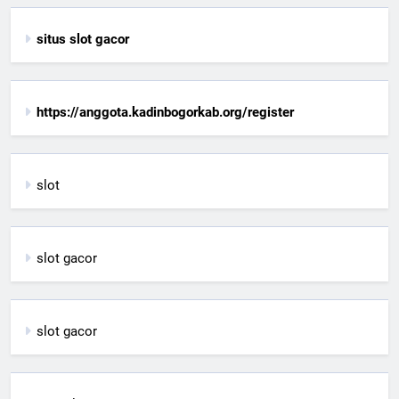
situs slot gacor
https://anggota.kadinbogorkab.org/register
slot
slot gacor
slot gacor