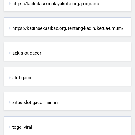
https://kadintasikmalayakota.org/program/
https://kadinbekasikab.org/tentang-kadin/ketua-umum/
apk slot gacor
slot gacor
situs slot gacor hari ini
togel viral