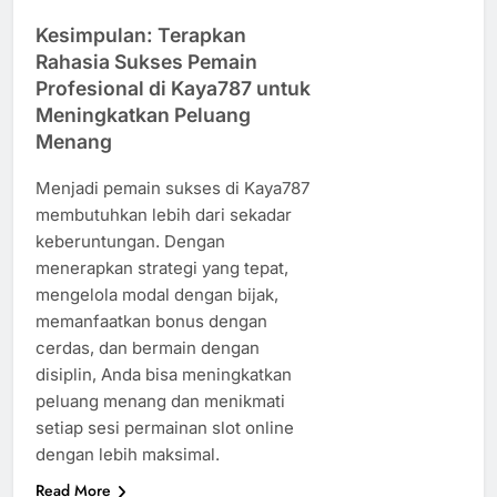
Kesimpulan: Terapkan
Rahasia Sukses Pemain
Profesional di Kaya787 untuk
Meningkatkan Peluang
Menang
Menjadi pemain sukses di Kaya787
membutuhkan lebih dari sekadar
keberuntungan. Dengan
menerapkan strategi yang tepat,
mengelola modal dengan bijak,
memanfaatkan bonus dengan
cerdas, dan bermain dengan
disiplin, Anda bisa meningkatkan
peluang menang dan menikmati
setiap sesi permainan slot online
dengan lebih maksimal.
Read More