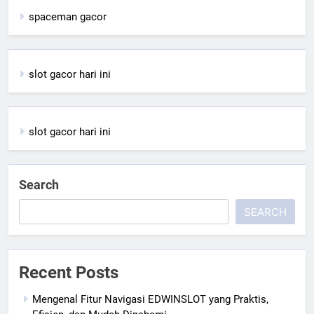
spaceman gacor
slot gacor hari ini
slot gacor hari ini
Search
SEARCH
Recent Posts
Mengenal Fitur Navigasi EDWINSLOT yang Praktis,