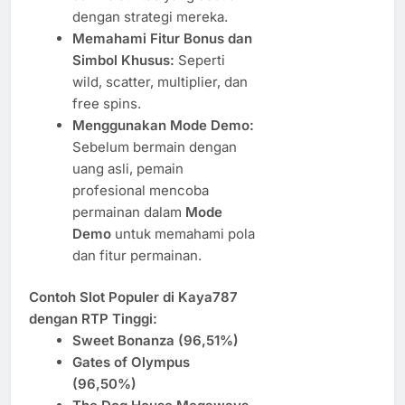
dengan strategi mereka.
Memahami Fitur Bonus dan
Simbol Khusus:
Seperti
wild, scatter, multiplier, dan
free spins.
Menggunakan Mode Demo:
Sebelum bermain dengan
uang asli, pemain
profesional mencoba
permainan dalam
Mode
Demo
untuk memahami pola
dan fitur permainan.
Contoh Slot Populer di Kaya787
dengan RTP Tinggi:
Sweet Bonanza (96,51%)
Gates of Olympus
(96,50%)