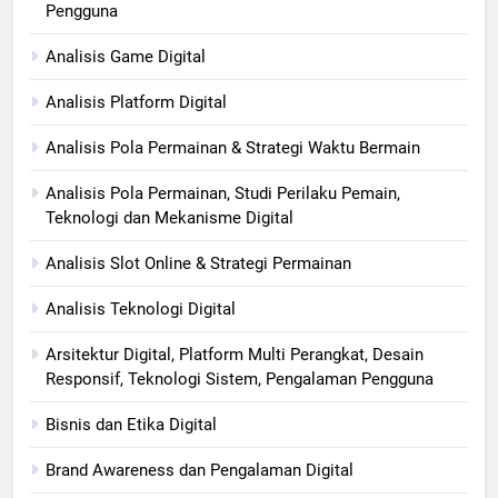
Pengguna
Analisis Game Digital
Analisis Platform Digital
Analisis Pola Permainan & Strategi Waktu Bermain
Analisis Pola Permainan, Studi Perilaku Pemain,
Teknologi dan Mekanisme Digital
Analisis Slot Online & Strategi Permainan
Analisis Teknologi Digital
Arsitektur Digital, Platform Multi Perangkat, Desain
Responsif, Teknologi Sistem, Pengalaman Pengguna
Bisnis dan Etika Digital
Brand Awareness dan Pengalaman Digital