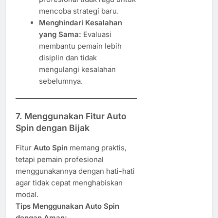
mencoba strategi baru.
Menghindari Kesalahan
yang Sama:
Evaluasi
membantu pemain lebih
disiplin dan tidak
mengulangi kesalahan
sebelumnya.
7. Menggunakan Fitur Auto
Spin dengan Bijak
Fitur
Auto Spin
memang praktis,
tetapi pemain profesional
menggunakannya dengan hati-hati
agar tidak cepat menghabiskan
modal.
Tips Menggunakan Auto Spin
dengan Aman: