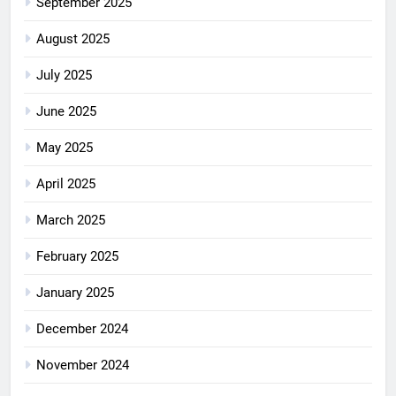
September 2025
August 2025
July 2025
June 2025
May 2025
April 2025
March 2025
February 2025
January 2025
December 2024
November 2024