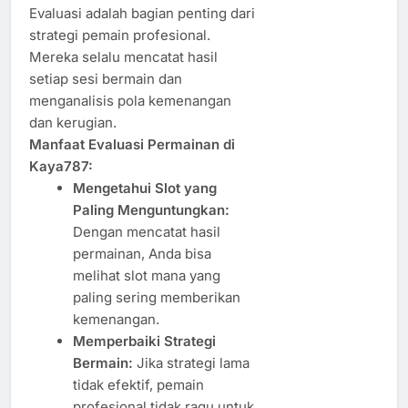
Evaluasi adalah bagian penting dari
strategi pemain profesional.
Mereka selalu mencatat hasil
setiap sesi bermain dan
menganalisis pola kemenangan
dan kerugian.
Manfaat Evaluasi Permainan di
Kaya787:
Mengetahui Slot yang
Paling Menguntungkan:
Dengan mencatat hasil
permainan, Anda bisa
melihat slot mana yang
paling sering memberikan
kemenangan.
Memperbaiki Strategi
Bermain:
Jika strategi lama
tidak efektif, pemain
profesional tidak ragu untuk