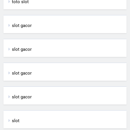
toto slot
slot gacor
slot gacor
slot gacor
slot gacor
slot