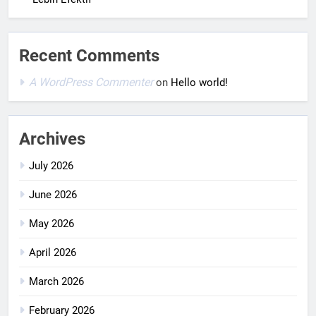
Recent Comments
A WordPress Commenter
on
Hello world!
Archives
July 2026
June 2026
May 2026
April 2026
March 2026
February 2026