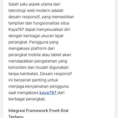
Salah satu aspek utama dari
teknologi web modern adalah
desain responsif, yang memastikan
tampilan dan fungsionalitas situs
Kaya787 dapat menyesuaikan diri
dengan berbagai ukuran layar
perangkat. Pengguna yang
mengakses platform dari
perangkat mobile atau tablet akan
mendapatkan pengalaman yang
konsisten dan mudah digunakan
tanpa hambatan. Desain responsif
ini berperan penting untuk
menjaga kenyamanan pengguna
saat mengakses
kaya787
dari
berbagai perangkat.
Integrasi Framework Front-End
Terbaru