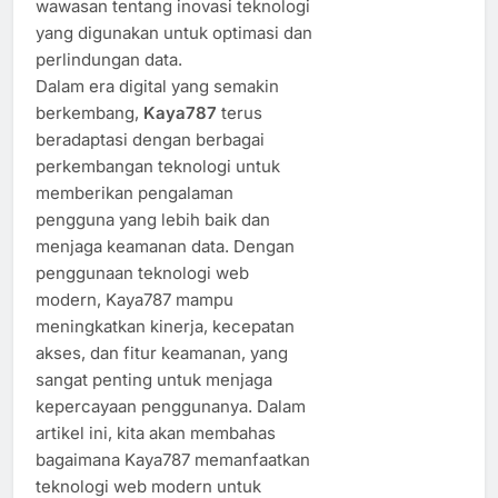
wawasan tentang inovasi teknologi
yang digunakan untuk optimasi dan
perlindungan data.
Dalam era digital yang semakin
berkembang,
Kaya787
terus
beradaptasi dengan berbagai
perkembangan teknologi untuk
memberikan pengalaman
pengguna yang lebih baik dan
menjaga keamanan data. Dengan
penggunaan teknologi web
modern, Kaya787 mampu
meningkatkan kinerja, kecepatan
akses, dan fitur keamanan, yang
sangat penting untuk menjaga
kepercayaan penggunanya. Dalam
artikel ini, kita akan membahas
bagaimana Kaya787 memanfaatkan
teknologi web modern untuk