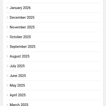
January 2026
December 2025
November 2025
October 2025
September 2025
August 2025
July 2025
June 2025
May 2025
April 2025
March 2025