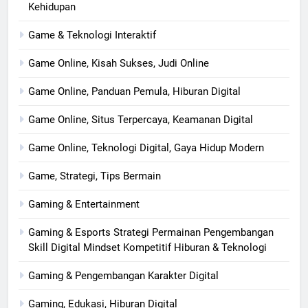
Kehidupan
Game & Teknologi Interaktif
Game Online, Kisah Sukses, Judi Online
Game Online, Panduan Pemula, Hiburan Digital
Game Online, Situs Terpercaya, Keamanan Digital
Game Online, Teknologi Digital, Gaya Hidup Modern
Game, Strategi, Tips Bermain
Gaming & Entertainment
Gaming & Esports Strategi Permainan Pengembangan
Skill Digital Mindset Kompetitif Hiburan & Teknologi
Gaming & Pengembangan Karakter Digital
Gaming, Edukasi, Hiburan Digital