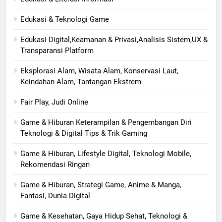
Edukasi & Teknologi Game
Edukasi Digital,Keamanan & Privasi,Analisis Sistem,UX &
Transparansi Platform
Eksplorasi Alam, Wisata Alam, Konservasi Laut,
Keindahan Alam, Tantangan Ekstrem
Fair Play, Judi Online
Game & Hiburan Keterampilan & Pengembangan Diri
Teknologi & Digital Tips & Trik Gaming
Game & Hiburan, Lifestyle Digital, Teknologi Mobile,
Rekomendasi Ringan
Game & Hiburan, Strategi Game, Anime & Manga,
Fantasi, Dunia Digital
Game & Kesehatan, Gaya Hidup Sehat, Teknologi &