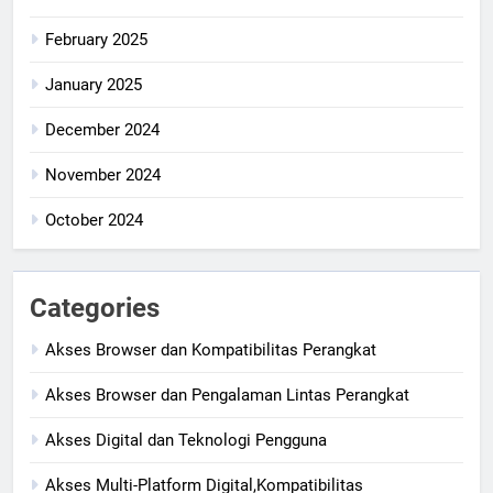
February 2025
January 2025
December 2024
November 2024
October 2024
Categories
Akses Browser dan Kompatibilitas Perangkat
Akses Browser dan Pengalaman Lintas Perangkat
Akses Digital dan Teknologi Pengguna
Akses Multi-Platform Digital,Kompatibilitas