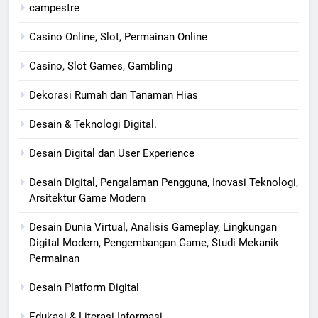
campestre
Casino Online, Slot, Permainan Online
Casino, Slot Games, Gambling
Dekorasi Rumah dan Tanaman Hias
Desain & Teknologi Digital.
Desain Digital dan User Experience
Desain Digital, Pengalaman Pengguna, Inovasi Teknologi,
Arsitektur Game Modern
Desain Dunia Virtual, Analisis Gameplay, Lingkungan
Digital Modern, Pengembangan Game, Studi Mekanik
Permainan
Desain Platform Digital
Edukasi & Literasi Informasi