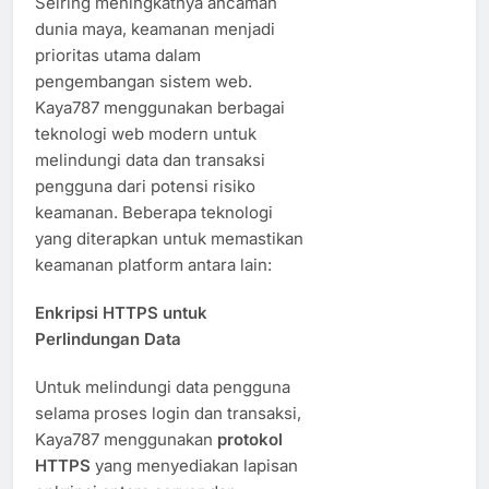
Seiring meningkatnya ancaman
dunia maya, keamanan menjadi
prioritas utama dalam
pengembangan sistem web.
Kaya787 menggunakan berbagai
teknologi web modern untuk
melindungi data dan transaksi
pengguna dari potensi risiko
keamanan. Beberapa teknologi
yang diterapkan untuk memastikan
keamanan platform antara lain:
Enkripsi HTTPS untuk
Perlindungan Data
Untuk melindungi data pengguna
selama proses login dan transaksi,
Kaya787 menggunakan
protokol
HTTPS
yang menyediakan lapisan