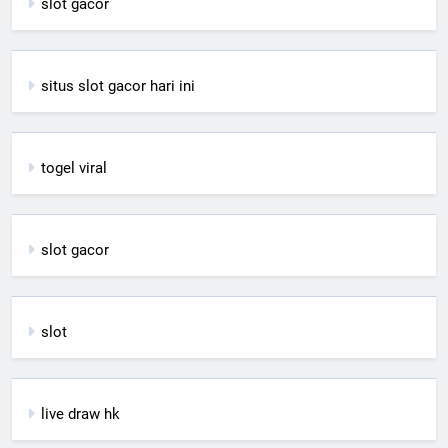
slot gacor
situs slot gacor hari ini
togel viral
slot gacor
slot
live draw hk