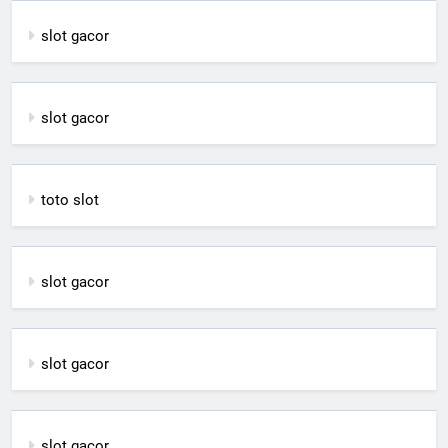
slot gacor
slot gacor
toto slot
slot gacor
slot gacor
slot gacor