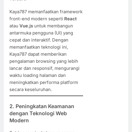
Kaya787 memanfaatkan framework
front-end modern seperti
React
atau
Vue.js
untuk membangun
antarmuka pengguna (UI) yang
cepat dan interaktif. Dengan
memanfaatkan teknologi ini,
Kaya787 dapat memberikan
pengalaman browsing yang lebih
lancar dan responsif, mengurangi
waktu loading halaman dan
meningkatkan performa platform
secara keseluruhan.
2. Peningkatan Keamanan
dengan Teknologi Web
Modern