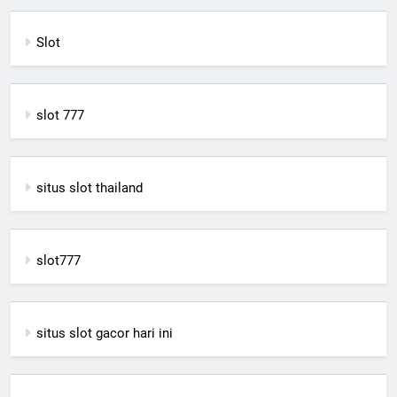
Slot
slot 777
situs slot thailand
slot777
situs slot gacor hari ini