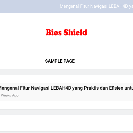
Mengenal Fitur Navigasi LEBAH4D ya
Panduan Mengakses EDWINSLOT 
Panduan Mengakses LEBAH4D 
s Shield
Mengenal Fitur Navigasi EDWINSLOT yang 
ata Anda Dengan Layanan Keamanan Digital Dari Bios Shield. S
Mengenal Fitur Navigasi LEBAH4D ya
SAMPLE PAGE
Panduan Mengakses EDWINSLOT 
Panduan Mengakses LEBAH4D 
ur Navigasi LEBAH4D yang Praktis dan Efisien untuk Pengguna