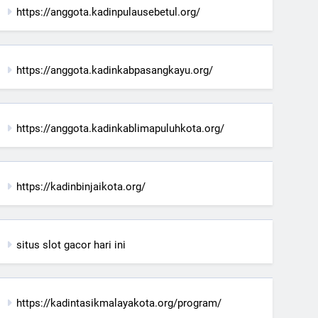
https://anggota.kadinpulausebetul.org/
https://anggota.kadinkabpasangkayu.org/
https://anggota.kadinkablimapuluhkota.org/
https://kadinbinjaikota.org/
situs slot gacor hari ini
https://kadintasikmalayakota.org/program/