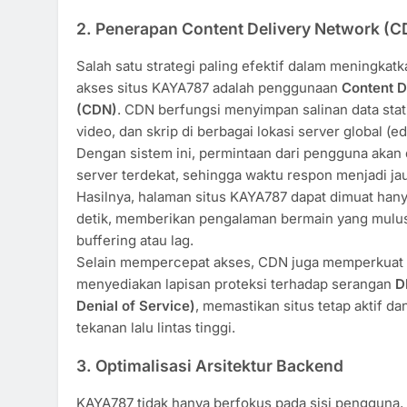
2. Penerapan Content Delivery Network (C
Salah satu strategi paling efektif dalam meningkat
akses situs KAYA787 adalah penggunaan
Content D
(CDN)
. CDN berfungsi menyimpan salinan data stat
video, dan skrip di berbagai lokasi server global (e
Dengan sistem ini, permintaan dari pengguna akan 
server terdekat, sehingga waktu respon menjadi jau
Hasilnya, halaman situs KAYA787 dapat dimuat han
detik, memberikan pengalaman bermain yang mulu
buffering atau lag.
Selain mempercepat akses, CDN juga memperkuat
menyediakan lapisan proteksi terhadap serangan
D
Denial of Service)
, memastikan situs tetap aktif da
tekanan lalu lintas tinggi.
3. Optimalisasi Arsitektur Backend
KAYA787 tidak hanya berfokus pada sisi pengguna, 