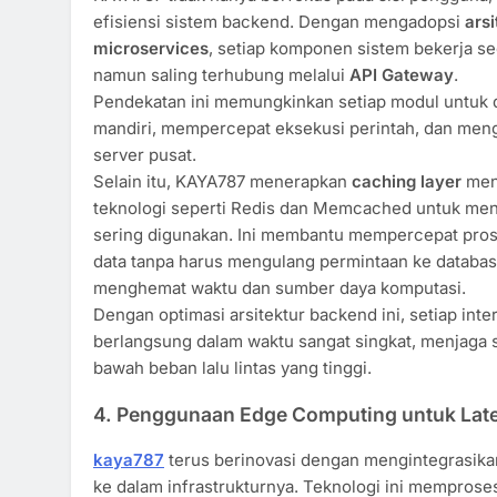
efisiensi sistem backend. Dengan mengadopsi
arsi
microservices
, setiap komponen sistem bekerja se
namun saling terhubung melalui
API Gateway
.
Pendekatan ini memungkinkan setiap modul untuk 
mandiri, mempercepat eksekusi perintah, dan men
server pusat.
Selain itu, KAYA787 menerapkan
caching layer
men
teknologi seperti Redis dan Memcached untuk me
sering digunakan. Ini membantu mempercepat pro
data tanpa harus mengulang permintaan ke databas
menghemat waktu dan sumber daya komputasi.
Dengan optimasi arsitektur backend ini, setiap int
berlangsung dalam waktu sangat singkat, menjaga st
bawah beban lalu lintas yang tinggi.
4. Penggunaan Edge Computing untuk Lat
kaya787
terus berinovasi dengan mengintegrasik
ke dalam infrastrukturnya. Teknologi ini memprose