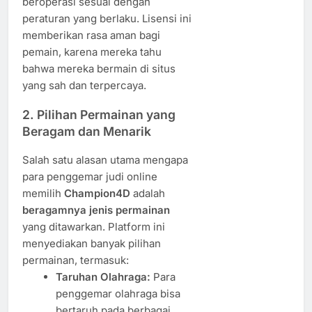
beroperasi sesuai dengan
peraturan yang berlaku. Lisensi ini
memberikan rasa aman bagi
pemain, karena mereka tahu
bahwa mereka bermain di situs
yang sah dan terpercaya.
2.
Pilihan Permainan yang
Beragam dan Menarik
Salah satu alasan utama mengapa
para penggemar judi online
memilih
Champion4D
adalah
beragamnya jenis permainan
yang ditawarkan. Platform ini
menyediakan banyak pilihan
permainan, termasuk:
Taruhan Olahraga:
Para
penggemar olahraga bisa
bertaruh pada berbagai