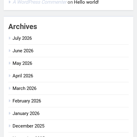
A WordPress Commenter
on
Hello world!
Archives
July 2026
June 2026
May 2026
April 2026
March 2026
February 2026
January 2026
December 2025