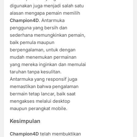
digunakan juga menjadi salah satu
alasan mengapa pemain memilih
Champion4D
. Antarmuka
pengguna yang bersih dan
sederhana memungkinkan pemain,
baik pemula maupun
berpengalaman, untuk dengan
mudah menemukan permainan
yang mereka inginkan dan memulai
taruhan tanpa kesulitan.
Antarmuka yang responsif juga
memastikan bahwa pengalaman
bermain tetap lancar, baik saat
mengakses melalui desktop
maupun perangkat mobile.
Kesimpulan
Champion4D
telah membuktikan