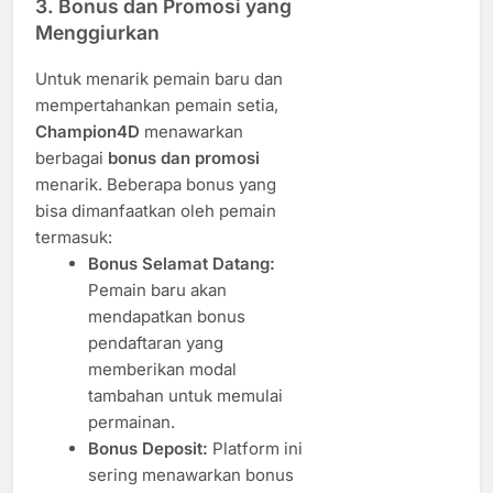
3.
Bonus dan Promosi yang
Menggiurkan
Untuk menarik pemain baru dan
mempertahankan pemain setia,
Champion4D
menawarkan
berbagai
bonus dan promosi
menarik. Beberapa bonus yang
bisa dimanfaatkan oleh pemain
termasuk:
Bonus Selamat Datang:
Pemain baru akan
mendapatkan bonus
pendaftaran yang
memberikan modal
tambahan untuk memulai
permainan.
Bonus Deposit:
Platform ini
sering menawarkan bonus