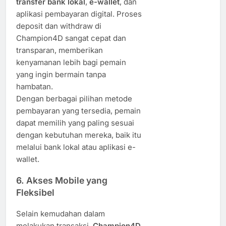
transfer bank lokal
,
e-wallet
, dan
aplikasi pembayaran digital. Proses
deposit dan withdraw di
Champion4D sangat cepat dan
transparan, memberikan
kenyamanan lebih bagi pemain
yang ingin bermain tanpa
hambatan.
Dengan berbagai pilihan metode
pembayaran yang tersedia, pemain
dapat memilih yang paling sesuai
dengan kebutuhan mereka, baik itu
melalui bank lokal atau aplikasi e-
wallet.
6.
Akses Mobile yang
Fleksibel
Selain kemudahan dalam
melakukan transaksi,
Champion4D