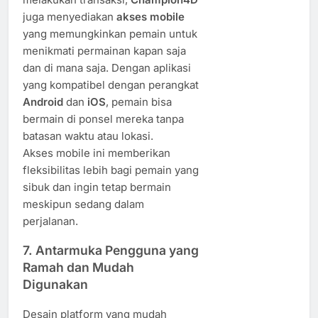
juga menyediakan
akses mobile
yang memungkinkan pemain untuk
menikmati permainan kapan saja
dan di mana saja. Dengan aplikasi
yang kompatibel dengan perangkat
Android
dan
iOS
, pemain bisa
bermain di ponsel mereka tanpa
batasan waktu atau lokasi.
Akses mobile ini memberikan
fleksibilitas lebih bagi pemain yang
sibuk dan ingin tetap bermain
meskipun sedang dalam
perjalanan.
7.
Antarmuka Pengguna yang
Ramah dan Mudah
Digunakan
Desain platform yang mudah