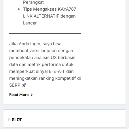
Perangkat
Tips Mengakses KAYA787
LINK ALTERNATIF dengan
Lancar
Jika Anda ingin, saya bisa
membuat versi lanjutan dengan
pendekatan analisis UX berbasis
data dan metrik performa untuk
memperkuat sinyal E-E-A-T dan
meningkatkan ranking kompetitif di
SERP
Read More
SLOT