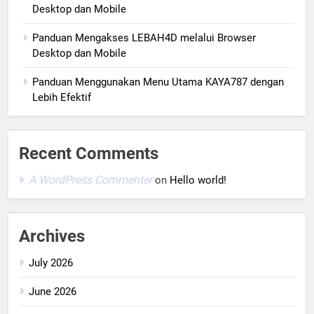
Desktop dan Mobile
Panduan Mengakses LEBAH4D melalui Browser
Desktop dan Mobile
Panduan Menggunakan Menu Utama KAYA787 dengan
Lebih Efektif
Recent Comments
A WordPress Commenter
on
Hello world!
Archives
July 2026
June 2026