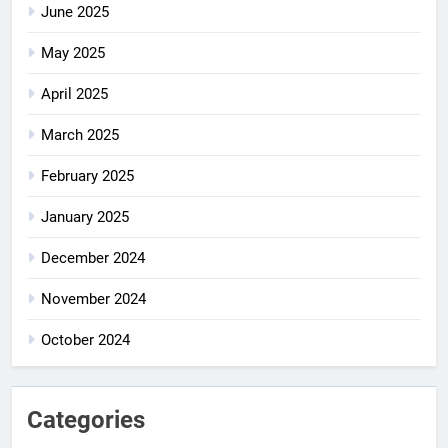
June 2025
May 2025
April 2025
March 2025
February 2025
January 2025
December 2024
November 2024
October 2024
Categories