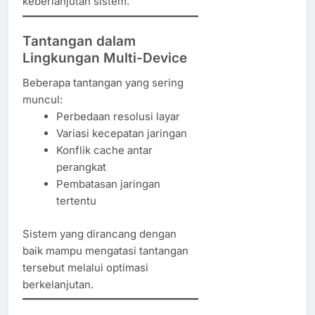
keberlanjutan sistem.
Tantangan dalam
Lingkungan Multi-Device
Beberapa tantangan yang sering
muncul:
Perbedaan resolusi layar
Variasi kecepatan jaringan
Konflik cache antar
perangkat
Pembatasan jaringan
tertentu
Sistem yang dirancang dengan
baik mampu mengatasi tantangan
tersebut melalui optimasi
berkelanjutan.