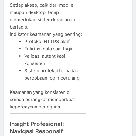
Setiap akses, baik dari mobile
maupun desktop, tetap
memerlukan sistem keamanan
berlapis.
Indikator keamanan yang penting:
Protokol HTTPS aktif
Enkripsi data saat login
Validasi autentikasi
konsisten
Sistem proteksi terhadap
percobaan login berulang
Keamanan yang konsisten di
semua perangkat memperkuat
kepercayaan pengguna.
Insight Profesional:
Navigasi Responsif