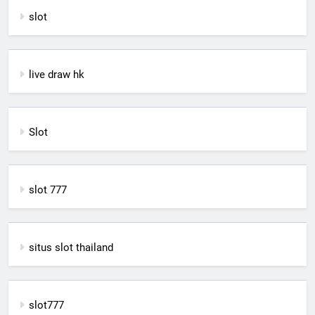
slot
live draw hk
Slot
slot 777
situs slot thailand
slot777