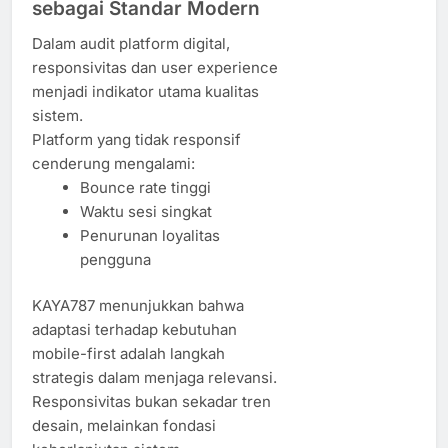
sebagai Standar Modern
Dalam audit platform digital,
responsivitas dan user experience
menjadi indikator utama kualitas
sistem.
Platform yang tidak responsif
cenderung mengalami:
Bounce rate tinggi
Waktu sesi singkat
Penurunan loyalitas
pengguna
KAYA787 menunjukkan bahwa
adaptasi terhadap kebutuhan
mobile-first adalah langkah
strategis dalam menjaga relevansi.
Responsivitas bukan sekadar tren
desain, melainkan fondasi