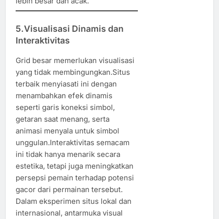
lebih besar dan acak.
5.Visualisasi Dinamis dan
Interaktivitas
Grid besar memerlukan visualisasi
yang tidak membingungkan.Situs
terbaik menyiasati ini dengan
menambahkan efek dinamis
seperti garis koneksi simbol,
getaran saat menang, serta
animasi menyala untuk simbol
unggulan.Interaktivitas semacam
ini tidak hanya menarik secara
estetika, tetapi juga meningkatkan
persepsi pemain terhadap potensi
gacor dari permainan tersebut.
Dalam eksperimen situs lokal dan
internasional, antarmuka visual