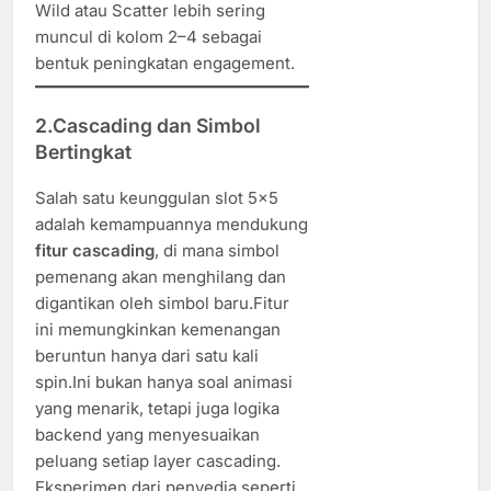
Wild atau Scatter lebih sering
muncul di kolom 2–4 sebagai
bentuk peningkatan engagement.
2.Cascading dan Simbol
Bertingkat
Salah satu keunggulan slot 5×5
adalah kemampuannya mendukung
fitur cascading
, di mana simbol
pemenang akan menghilang dan
digantikan oleh simbol baru.Fitur
ini memungkinkan kemenangan
beruntun hanya dari satu kali
spin.Ini bukan hanya soal animasi
yang menarik, tetapi juga logika
backend yang menyesuaikan
peluang setiap layer cascading.
Eksperimen dari penyedia seperti