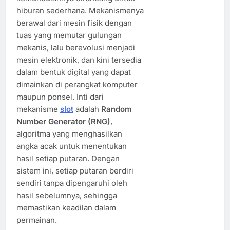
hiburan sederhana. Mekanismenya
berawal dari mesin fisik dengan
tuas yang memutar gulungan
mekanis, lalu berevolusi menjadi
mesin elektronik, dan kini tersedia
dalam bentuk digital yang dapat
dimainkan di perangkat komputer
maupun ponsel. Inti dari
mekanisme
slot
adalah
Random
Number Generator (RNG)
,
algoritma yang menghasilkan
angka acak untuk menentukan
hasil setiap putaran. Dengan
sistem ini, setiap putaran berdiri
sendiri tanpa dipengaruhi oleh
hasil sebelumnya, sehingga
memastikan keadilan dalam
permainan.