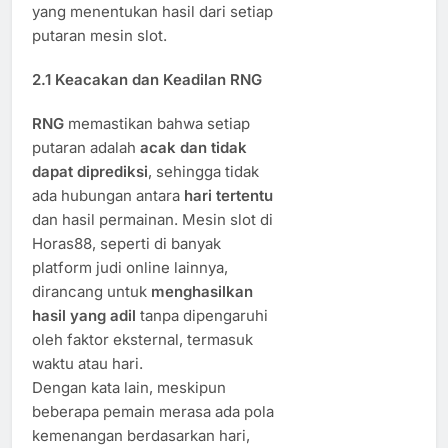
yang menentukan hasil dari setiap
putaran mesin slot.
2.1
Keacakan dan Keadilan RNG
RNG
memastikan bahwa setiap
putaran adalah
acak dan tidak
dapat diprediksi
, sehingga tidak
ada hubungan antara
hari tertentu
dan hasil permainan. Mesin slot di
Horas88, seperti di banyak
platform judi online lainnya,
dirancang untuk
menghasilkan
hasil yang adil
tanpa dipengaruhi
oleh faktor eksternal, termasuk
waktu atau hari.
Dengan kata lain, meskipun
beberapa pemain merasa ada pola
kemenangan berdasarkan hari,