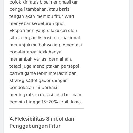
pojok kiri atas bisa menghasilkan
pengali tambahan, atau baris
tengah akan memicu fitur Wild
menyebar ke seluruh grid.
Eksperimen yang dilakukan oleh
situs dengan lisensi internasional
menunjukkan bahwa implementasi
booster area tidak hanya
menambah variasi permainan,
tetapi juga menciptakan persepsi
bahwa game lebih interaktif dan
strategis.Slot gacor dengan
pendekatan ini berhasil
meningkatkan durasi sesi bermain
pemain hingga 15–20% lebih lama.
4.Fleksibilitas Simbol dan
Penggabungan Fitur