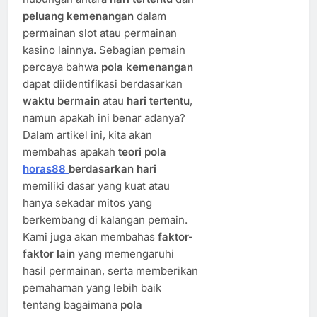
peluang kemenangan
dalam
permainan slot atau permainan
kasino lainnya. Sebagian pemain
percaya bahwa
pola kemenangan
dapat diidentifikasi berdasarkan
waktu bermain
atau
hari tertentu
,
namun apakah ini benar adanya?
Dalam artikel ini, kita akan
membahas apakah
teori pola
horas88
berdasarkan hari
memiliki dasar yang kuat atau
hanya sekadar mitos yang
berkembang di kalangan pemain.
Kami juga akan membahas
faktor-
faktor lain
yang memengaruhi
hasil permainan, serta memberikan
pemahaman yang lebih baik
tentang bagaimana
pola