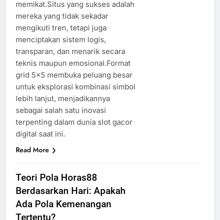
memikat.Situs yang sukses adalah
mereka yang tidak sekadar
mengikuti tren, tetapi juga
menciptakan sistem logis,
transparan, dan menarik secara
teknis maupun emosional.Format
grid 5×5 membuka peluang besar
untuk eksplorasi kombinasi simbol
lebih lanjut, menjadikannya
sebagai salah satu inovasi
terpenting dalam dunia slot gacor
digital saat ini.
Read More
Teori Pola Horas88
Berdasarkan Hari: Apakah
Ada Pola Kemenangan
Tertentu?