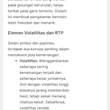
pada gulungan berurutan, tanpa
terikat pada garis tertentu. Sistem
ini membuat pengalaman bermain
lebih fleksibel dan menarik.
Elemen Volatilitas dan RTP
Selain simbol dan paylines,
terdapat dua konsep penting dalam
memahami pola kemenangan:
Volatilitas:
Menggambarkan
seberapa sering
kemenangan terjadi dan
seberapa besar jumlahnya.
Slot dengan volatilitas tinggi
biasanya jarang memberikan
hasil, tetapi sekali menang
nilainya besar. Sebaliknya,
volatilitas rendah