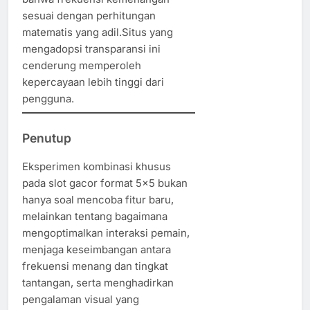
sesuai dengan perhitungan
matematis yang adil.Situs yang
mengadopsi transparansi ini
cenderung memperoleh
kepercayaan lebih tinggi dari
pengguna.
Penutup
Eksperimen kombinasi khusus
pada slot gacor format 5×5 bukan
hanya soal mencoba fitur baru,
melainkan tentang bagaimana
mengoptimalkan interaksi pemain,
menjaga keseimbangan antara
frekuensi menang dan tingkat
tantangan, serta menghadirkan
pengalaman visual yang