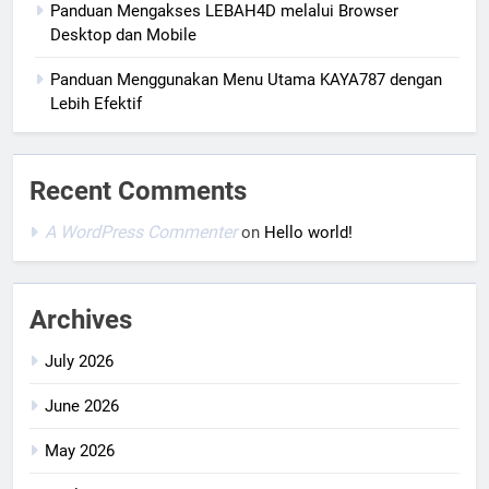
Panduan Mengakses LEBAH4D melalui Browser
Desktop dan Mobile
Panduan Menggunakan Menu Utama KAYA787 dengan
Lebih Efektif
Recent Comments
A WordPress Commenter
on
Hello world!
Archives
July 2026
June 2026
May 2026