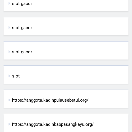
slot gacor
slot gacor
slot gacor
slot
https://anggota.kadinpulausebetul.org/
https://anggota.kadinkabpasangkayu.org/