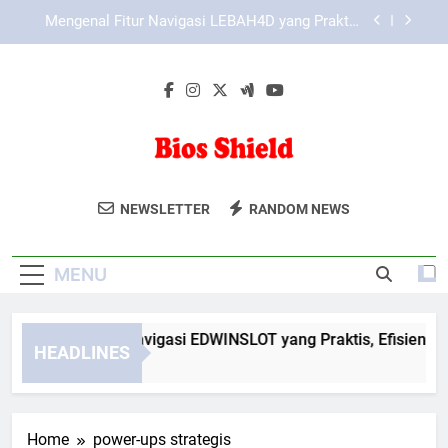
Skip
Panduan Mengakses EDWINSLOT melalui
to
Browser Desktop dan Mobile
content
Panduan Mengakses LEBAH4D melalui Browser
Desktop dan Mobile
Mengenal Fitur Navigasi EDWINSLOT yang
Praktis, Efisien, dan Mudah Dipahami
Mengenal Fitur Navigasi LEBAH4D yang Praktis
dan Efisien untuk Pengguna
Bios Shield
Lindungi Data Anda Dengan Layanan
Panduan Mengakses EDWINSLOT melalui
NEWSLETTER
RANDOM NEWS
Browser Desktop dan Mobile
Keamanan Digital Dari Bios Shield.
Panduan Mengakses LEBAH4D melalui Browser
Solusi Aman Untuk Era Digital.
Desktop dan Mobile
MENU
engenal Fitur Navigasi EDWINSLOT yang Praktis, Efisien, da
HEADLINES
 Weeks Ago
Home
power-ups strategis