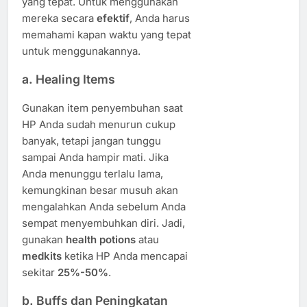
yang tepat. Untuk menggunakan
mereka secara
efektif
, Anda harus
memahami kapan waktu yang tepat
untuk menggunakannya.
a. Healing Items
Gunakan item penyembuhan saat
HP Anda sudah menurun cukup
banyak, tetapi jangan tunggu
sampai Anda hampir mati. Jika
Anda menunggu terlalu lama,
kemungkinan besar musuh akan
mengalahkan Anda sebelum Anda
sempat menyembuhkan diri. Jadi,
gunakan
health potions
atau
medkits
ketika HP Anda mencapai
sekitar
25%-50%
.
b. Buffs dan Peningkatan