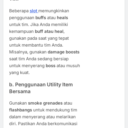
Beberapa
slot
memungkinkan
penggunaan
buffs
atau
heals
untuk tim. Jika Anda memiliki
kemampuan
buff atau heal
,
gunakan pada saat yang tepat
untuk membantu tim Anda.
Misalnya, gunakan
damage boosts
saat tim Anda sedang bersiap
untuk menyerang
boss
atau musuh
yang kuat.
b. Penggunaan Utility Item
Bersama
Gunakan
smoke grenades
atau
flashbangs
untuk mendukung tim
dalam menyerang atau melarikan
diri. Pastikan Anda berkomunikasi