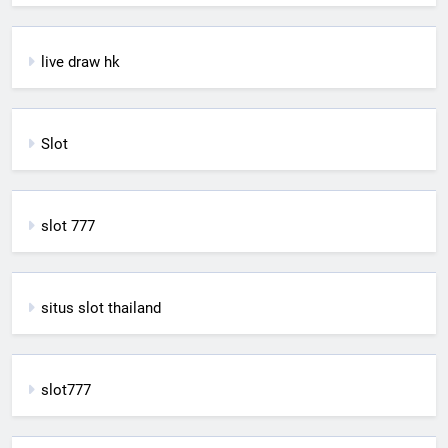
live draw hk
Slot
slot 777
situs slot thailand
slot777