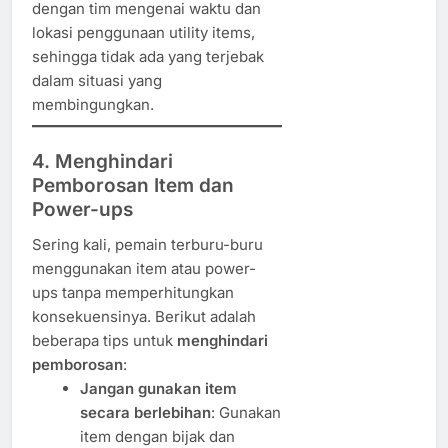
dengan tim mengenai waktu dan
lokasi penggunaan utility items,
sehingga tidak ada yang terjebak
dalam situasi yang
membingungkan.
4. Menghindari
Pemborosan Item dan
Power-ups
Sering kali, pemain terburu-buru
menggunakan item atau power-
ups tanpa memperhitungkan
konsekuensinya. Berikut adalah
beberapa tips untuk
menghindari
pemborosan
:
Jangan gunakan item
secara berlebihan
: Gunakan
item dengan bijak dan