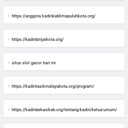
https://anggota.kadinkablimapuluhkota.org/
https://kadinbinjaikota.org/
situs slot gacor hari ini
https://kadintasikmalayakota.org/program/
https://kadinbekasikab.org/tentang-kadin/ketua-umum/