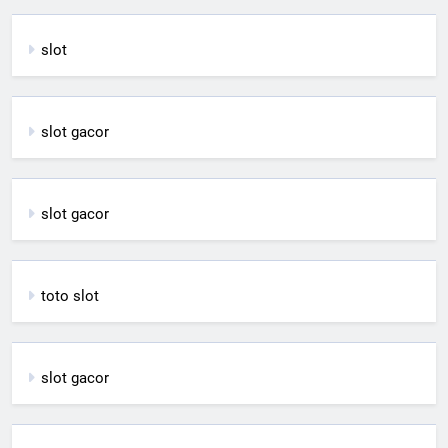
slot
slot gacor
slot gacor
toto slot
slot gacor