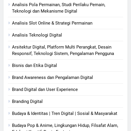
Analisis Pola Permainan, Studi Perilaku Pemain,
Teknologi dan Mekanisme Digital
Analisis Slot Online & Strategi Permainan
Analisis Teknologi Digital
Arsitektur Digital, Platform Multi Perangkat, Desain
Responsif, Teknologi Sistem, Pengalaman Pengguna
Bisnis dan Etika Digital
Brand Awareness dan Pengalaman Digital
Brand Digital dan User Experience
Branding Digital
Budaya & Identitas | Tren Digital | Sosial & Masyarakat
Budaya Pop & Anime, Lingkungan Hidup, Filsafat Alam,