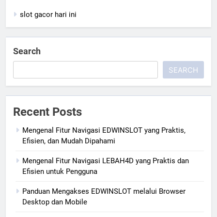
slot gacor hari ini
Search
SEARCH
Recent Posts
Mengenal Fitur Navigasi EDWINSLOT yang Praktis,
Efisien, dan Mudah Dipahami
Mengenal Fitur Navigasi LEBAH4D yang Praktis dan
Efisien untuk Pengguna
Panduan Mengakses EDWINSLOT melalui Browser
Desktop dan Mobile