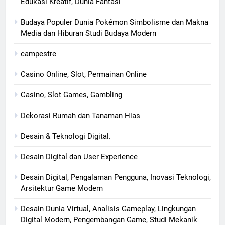
Edukasi Kreatif, Dunia Fantasi
Budaya Populer Dunia Pokémon Simbolisme dan Makna
Media dan Hiburan Studi Budaya Modern
campestre
Casino Online, Slot, Permainan Online
Casino, Slot Games, Gambling
Dekorasi Rumah dan Tanaman Hias
Desain & Teknologi Digital.
Desain Digital dan User Experience
Desain Digital, Pengalaman Pengguna, Inovasi Teknologi,
Arsitektur Game Modern
Desain Dunia Virtual, Analisis Gameplay, Lingkungan
Digital Modern, Pengembangan Game, Studi Mekanik