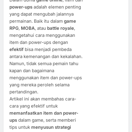
power-ups
adalah elemen penting
yang dapat mengubah jalannya
permainan. Baik itu dalam
game
RPG
,
MOBA
, atau
battle royale
,
mengetahui cara menggunakan
item dan power-ups dengan
efektif
bisa menjadi pembeda
antara kemenangan dan kekalahan.
Namun, tidak semua pemain tahu
kapan dan bagaimana
menggunakan item dan power-ups
yang mereka peroleh selama
pertandingan.
Artikel ini akan membahas cara-
cara yang efektif untuk
memanfaatkan item dan power-
ups
dalam game, serta memberi
tips untuk
menyusun strategi