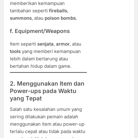
memberikan kemampuan
tambahan seperti
fireballs
,
summons
, atau
poison bombs
.
f. Equipment/Weapons
Item seperti
senjata
,
armor
, atau
tools
yang memberi kemampuan
lebih dalam bertarung atau
bertahan hidup dalam game.
2. Menggunakan Item dan
Power-ups pada Waktu
yang Tepat
Salah satu kesalahan umum yang
sering dilakukan pemain adalah
menggunakan item atau power-up
terlalu cepat atau tidak pada waktu