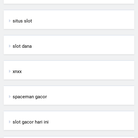
situs slot
slot dana
xnxx
spaceman gacor
slot gacor hari ini