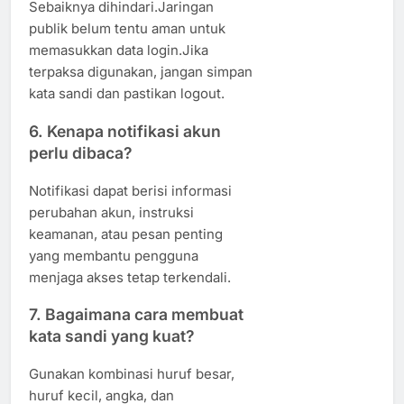
Sebaiknya dihindari.Jaringan
publik belum tentu aman untuk
memasukkan data login.Jika
terpaksa digunakan, jangan simpan
kata sandi dan pastikan logout.
6. Kenapa notifikasi akun
perlu dibaca?
Notifikasi dapat berisi informasi
perubahan akun, instruksi
keamanan, atau pesan penting
yang membantu pengguna
menjaga akses tetap terkendali.
7. Bagaimana cara membuat
kata sandi yang kuat?
Gunakan kombinasi huruf besar,
huruf kecil, angka, dan