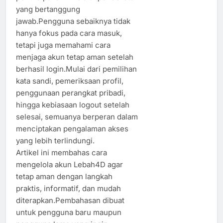
yang bertanggung
jawab.Pengguna sebaiknya tidak
hanya fokus pada cara masuk,
tetapi juga memahami cara
menjaga akun tetap aman setelah
berhasil login.Mulai dari pemilihan
kata sandi, pemeriksaan profil,
penggunaan perangkat pribadi,
hingga kebiasaan logout setelah
selesai, semuanya berperan dalam
menciptakan pengalaman akses
yang lebih terlindungi.
Artikel ini membahas cara
mengelola akun Lebah4D agar
tetap aman dengan langkah
praktis, informatif, dan mudah
diterapkan.Pembahasan dibuat
untuk pengguna baru maupun