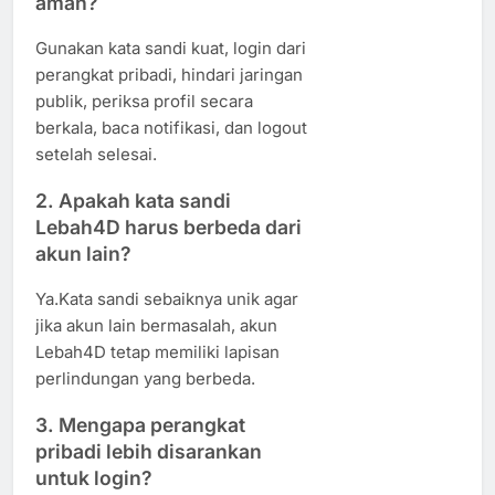
aman?
Gunakan kata sandi kuat, login dari
perangkat pribadi, hindari jaringan
publik, periksa profil secara
berkala, baca notifikasi, dan logout
setelah selesai.
2. Apakah kata sandi
Lebah4D harus berbeda dari
akun lain?
Ya.Kata sandi sebaiknya unik agar
jika akun lain bermasalah, akun
Lebah4D tetap memiliki lapisan
perlindungan yang berbeda.
3. Mengapa perangkat
pribadi lebih disarankan
untuk login?