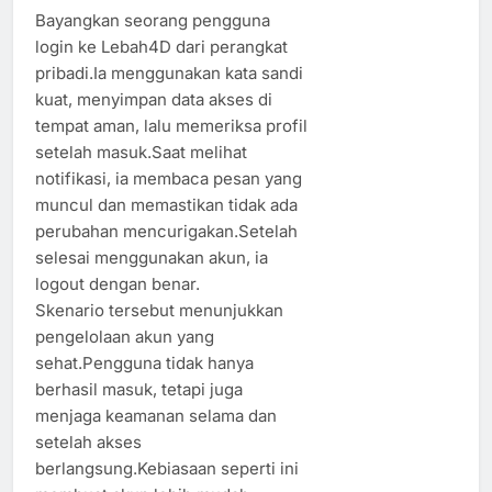
Bayangkan seorang pengguna
login ke Lebah4D dari perangkat
pribadi.Ia menggunakan kata sandi
kuat, menyimpan data akses di
tempat aman, lalu memeriksa profil
setelah masuk.Saat melihat
notifikasi, ia membaca pesan yang
muncul dan memastikan tidak ada
perubahan mencurigakan.Setelah
selesai menggunakan akun, ia
logout dengan benar.
Skenario tersebut menunjukkan
pengelolaan akun yang
sehat.Pengguna tidak hanya
berhasil masuk, tetapi juga
menjaga keamanan selama dan
setelah akses
berlangsung.Kebiasaan seperti ini