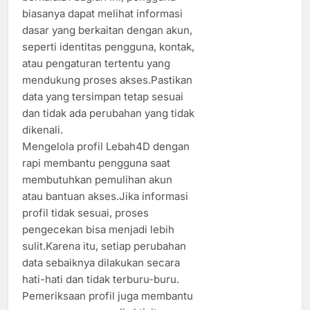
biasanya dapat melihat informasi
dasar yang berkaitan dengan akun,
seperti identitas pengguna, kontak,
atau pengaturan tertentu yang
mendukung proses akses.Pastikan
data yang tersimpan tetap sesuai
dan tidak ada perubahan yang tidak
dikenali.
Mengelola profil Lebah4D dengan
rapi membantu pengguna saat
membutuhkan pemulihan akun
atau bantuan akses.Jika informasi
profil tidak sesuai, proses
pengecekan bisa menjadi lebih
sulit.Karena itu, setiap perubahan
data sebaiknya dilakukan secara
hati-hati dan tidak terburu-buru.
Pemeriksaan profil juga membantu