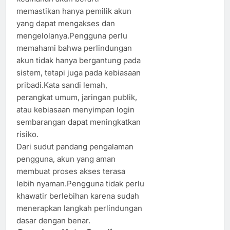
memastikan hanya pemilik akun
yang dapat mengakses dan
mengelolanya.Pengguna perlu
memahami bahwa perlindungan
akun tidak hanya bergantung pada
sistem, tetapi juga pada kebiasaan
pribadi.Kata sandi lemah,
perangkat umum, jaringan publik,
atau kebiasaan menyimpan login
sembarangan dapat meningkatkan
risiko.
Dari sudut pandang pengalaman
pengguna, akun yang aman
membuat proses akses terasa
lebih nyaman.Pengguna tidak perlu
khawatir berlebihan karena sudah
menerapkan langkah perlindungan
dasar dengan benar.