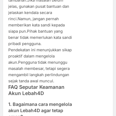
tambahan.Jika masalah belum
jelas, gunakan pusat bantuan dan
jelaskan kendala secara
rinci.Namun, jangan pernah
memberikan kata sandi kepada
siapa pun.Pihak bantuan yang
benar tidak memerlukan kata sandi
pribadi pengguna.
Pendekatan ini menunjukkan sikap
proaktif dalam mengelola
akun.Pengguna tidak menunggu
masalah membesar, tetapi segera
mengambil langkah perlindungan
sejak tanda awal muncul.
FAQ Seputar Keamanan
Akun Lebah4D
1. Bagaimana cara mengelola
akun Lebah4D agar tetap