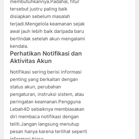
membutuhkannya.Padahal, fitur
tersebut justru paling baik
disiapkan sebelum masalah
terjadi.Mengelola keamanan sejak
awal jauh lebih baik daripada baru
bertindak setelah akun mengalami
kendala.
Perhatikan Notifikasi dan
Aktivitas Akun
Notifikasi sering berisi informasi
penting yang berkaitan dengan
status akun, perubahan
pengaturan, instruksi sistem, atau
peringatan keamanan.Pengguna
Lebah4D sebaiknya membiasakan
diri membaca notifikasi dengan
teliti.Jangan langsung menutup
pesan hanya karena terlihat seperti
informasi biasa.