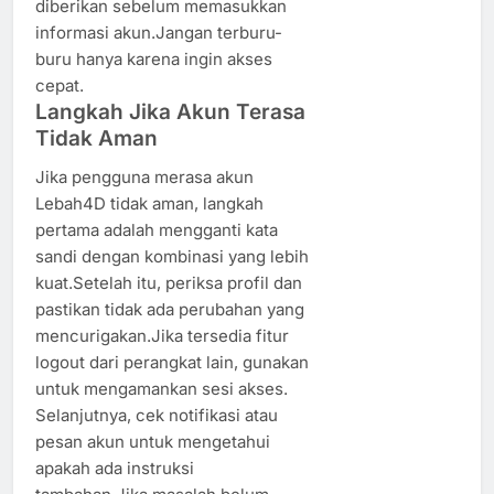
diberikan sebelum memasukkan
informasi akun.Jangan terburu-
buru hanya karena ingin akses
cepat.
Langkah Jika Akun Terasa
Tidak Aman
Jika pengguna merasa akun
Lebah4D tidak aman, langkah
pertama adalah mengganti kata
sandi dengan kombinasi yang lebih
kuat.Setelah itu, periksa profil dan
pastikan tidak ada perubahan yang
mencurigakan.Jika tersedia fitur
logout dari perangkat lain, gunakan
untuk mengamankan sesi akses.
Selanjutnya, cek notifikasi atau
pesan akun untuk mengetahui
apakah ada instruksi