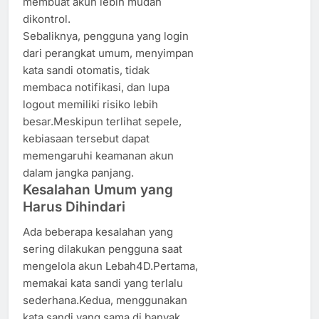
membuat akun lebih mudah
dikontrol.
Sebaliknya, pengguna yang login
dari perangkat umum, menyimpan
kata sandi otomatis, tidak
membaca notifikasi, dan lupa
logout memiliki risiko lebih
besar.Meskipun terlihat sepele,
kebiasaan tersebut dapat
memengaruhi keamanan akun
dalam jangka panjang.
Kesalahan Umum yang
Harus Dihindari
Ada beberapa kesalahan yang
sering dilakukan pengguna saat
mengelola akun Lebah4D.Pertama,
memakai kata sandi yang terlalu
sederhana.Kedua, menggunakan
kata sandi yang sama di banyak