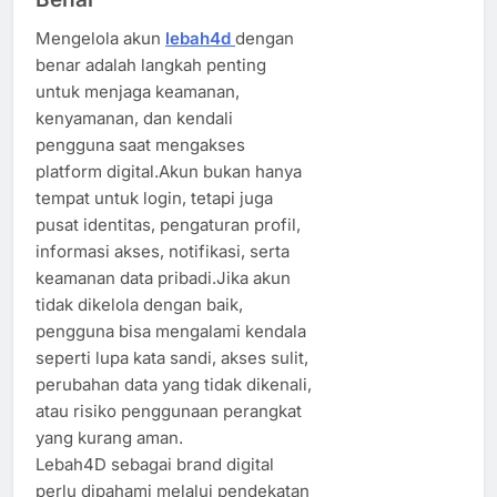
Mengelola akun
lebah4d
dengan
benar adalah langkah penting
untuk menjaga keamanan,
kenyamanan, dan kendali
pengguna saat mengakses
platform digital.Akun bukan hanya
tempat untuk login, tetapi juga
pusat identitas, pengaturan profil,
informasi akses, notifikasi, serta
keamanan data pribadi.Jika akun
tidak dikelola dengan baik,
pengguna bisa mengalami kendala
seperti lupa kata sandi, akses sulit,
perubahan data yang tidak dikenali,
atau risiko penggunaan perangkat
yang kurang aman.
Lebah4D sebagai brand digital
perlu dipahami melalui pendekatan