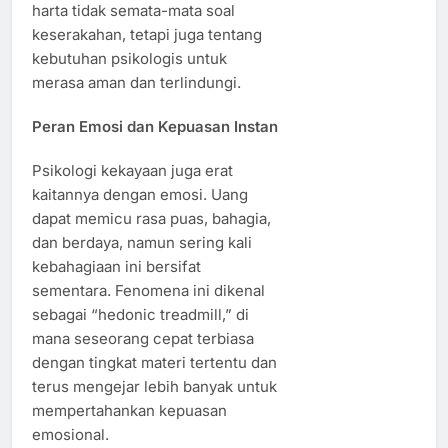
harta tidak semata-mata soal
keserakahan, tetapi juga tentang
kebutuhan psikologis untuk
merasa aman dan terlindungi.
Peran Emosi dan Kepuasan Instan
Psikologi kekayaan juga erat
kaitannya dengan emosi. Uang
dapat memicu rasa puas, bahagia,
dan berdaya, namun sering kali
kebahagiaan ini bersifat
sementara. Fenomena ini dikenal
sebagai “hedonic treadmill,” di
mana seseorang cepat terbiasa
dengan tingkat materi tertentu dan
terus mengejar lebih banyak untuk
mempertahankan kepuasan
emosional.