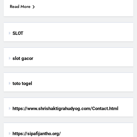
Read More
SLOT
slot gacor
toto togel
https://www.shrishaktigrahudyog.com/Contact.html
https://sipafijantho.org/