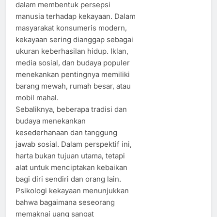
dalam membentuk persepsi
manusia terhadap kekayaan. Dalam
masyarakat konsumeris modern,
kekayaan sering dianggap sebagai
ukuran keberhasilan hidup. Iklan,
media sosial, dan budaya populer
menekankan pentingnya memiliki
barang mewah, rumah besar, atau
mobil mahal.
Sebaliknya, beberapa tradisi dan
budaya menekankan
kesederhanaan dan tanggung
jawab sosial. Dalam perspektif ini,
harta bukan tujuan utama, tetapi
alat untuk menciptakan kebaikan
bagi diri sendiri dan orang lain.
Psikologi kekayaan menunjukkan
bahwa bagaimana seseorang
memaknai uang sangat