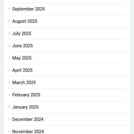
September 2025
August 2025
July 2025
June 2025
May 2025
April 2025
March 2025
February 2025
January 2025
December 2024
November 2024