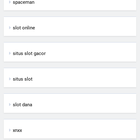
spaceman
slot online
situs slot gacor
situs slot
slot dana
xnxx