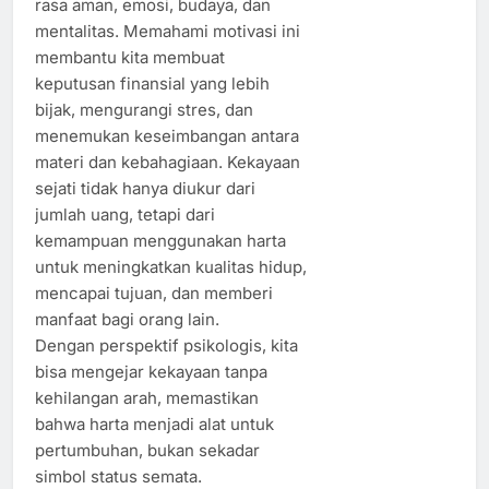
rasa aman, emosi, budaya, dan
mentalitas. Memahami motivasi ini
membantu kita membuat
keputusan finansial yang lebih
bijak, mengurangi stres, dan
menemukan keseimbangan antara
materi dan kebahagiaan. Kekayaan
sejati tidak hanya diukur dari
jumlah uang, tetapi dari
kemampuan menggunakan harta
untuk meningkatkan kualitas hidup,
mencapai tujuan, dan memberi
manfaat bagi orang lain.
Dengan perspektif psikologis, kita
bisa mengejar kekayaan tanpa
kehilangan arah, memastikan
bahwa harta menjadi alat untuk
pertumbuhan, bukan sekadar
simbol status semata.