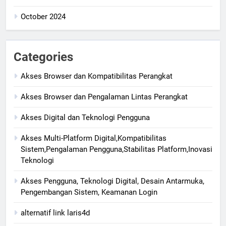
October 2024
Categories
Akses Browser dan Kompatibilitas Perangkat
Akses Browser dan Pengalaman Lintas Perangkat
Akses Digital dan Teknologi Pengguna
Akses Multi-Platform Digital,Kompatibilitas
Sistem,Pengalaman Pengguna,Stabilitas Platform,Inovasi
Teknologi
Akses Pengguna, Teknologi Digital, Desain Antarmuka,
Pengembangan Sistem, Keamanan Login
alternatif link laris4d