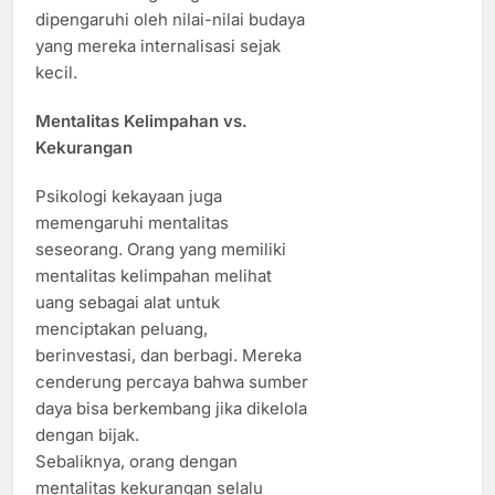
dipengaruhi oleh nilai-nilai budaya
yang mereka internalisasi sejak
kecil.
Mentalitas Kelimpahan vs.
Kekurangan
Psikologi kekayaan juga
memengaruhi mentalitas
seseorang. Orang yang memiliki
mentalitas kelimpahan melihat
uang sebagai alat untuk
menciptakan peluang,
berinvestasi, dan berbagi. Mereka
cenderung percaya bahwa sumber
daya bisa berkembang jika dikelola
dengan bijak.
Sebaliknya, orang dengan
mentalitas kekurangan selalu