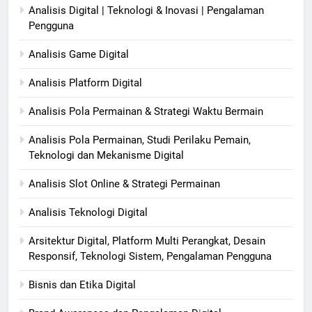
Analisis Digital | Teknologi & Inovasi | Pengalaman
Pengguna
Analisis Game Digital
Analisis Platform Digital
Analisis Pola Permainan & Strategi Waktu Bermain
Analisis Pola Permainan, Studi Perilaku Pemain,
Teknologi dan Mekanisme Digital
Analisis Slot Online & Strategi Permainan
Analisis Teknologi Digital
Arsitektur Digital, Platform Multi Perangkat, Desain
Responsif, Teknologi Sistem, Pengalaman Pengguna
Bisnis dan Etika Digital