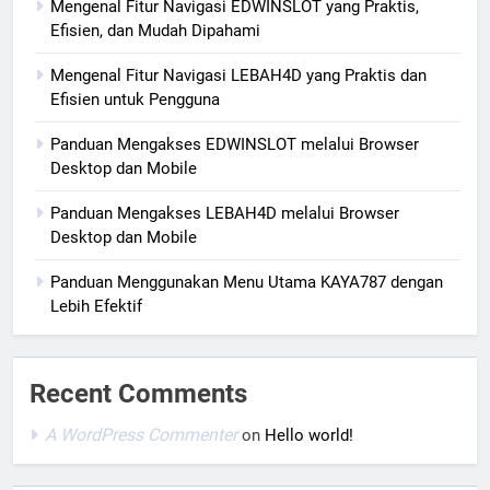
Mengenal Fitur Navigasi EDWINSLOT yang Praktis,
Efisien, dan Mudah Dipahami
Mengenal Fitur Navigasi LEBAH4D yang Praktis dan
Efisien untuk Pengguna
Panduan Mengakses EDWINSLOT melalui Browser
Desktop dan Mobile
Panduan Mengakses LEBAH4D melalui Browser
Desktop dan Mobile
Panduan Menggunakan Menu Utama KAYA787 dengan
Lebih Efektif
Recent Comments
A WordPress Commenter
on
Hello world!