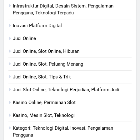
Infrastruktur Digital, Desain Sistem, Pengalaman
Pengguna, Teknologi Terpadu
Inovasi Platform Digital
Judi Online
Judi Online, Slot Online, Hiburan
Judi Online, Slot, Peluang Menang
Judi Online, Slot, Tips & Trik
Judi Slot Online, Teknologi Perjudian, Platform Judi
Kasino Online, Permainan Slot
Kasino, Mesin Slot, Teknologi
Kategori: Teknologi Digital, Inovasi, Pengalaman
Pengguna