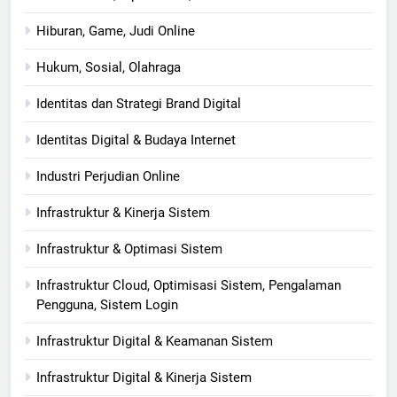
Hiburan, Game, Judi Online
Hukum, Sosial, Olahraga
Identitas dan Strategi Brand Digital
Identitas Digital & Budaya Internet
Industri Perjudian Online
Infrastruktur & Kinerja Sistem
Infrastruktur & Optimasi Sistem
Infrastruktur Cloud, Optimisasi Sistem, Pengalaman
Pengguna, Sistem Login
Infrastruktur Digital & Keamanan Sistem
Infrastruktur Digital & Kinerja Sistem