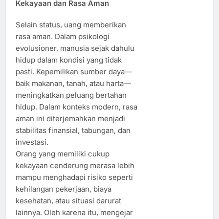
Kekayaan dan Rasa Aman
Selain status, uang memberikan
rasa aman. Dalam psikologi
evolusioner, manusia sejak dahulu
hidup dalam kondisi yang tidak
pasti. Kepemilikan sumber daya—
baik makanan, tanah, atau harta—
meningkatkan peluang bertahan
hidup. Dalam konteks modern, rasa
aman ini diterjemahkan menjadi
stabilitas finansial, tabungan, dan
investasi.
Orang yang memiliki cukup
kekayaan cenderung merasa lebih
mampu menghadapi risiko seperti
kehilangan pekerjaan, biaya
kesehatan, atau situasi darurat
lainnya. Oleh karena itu, mengejar