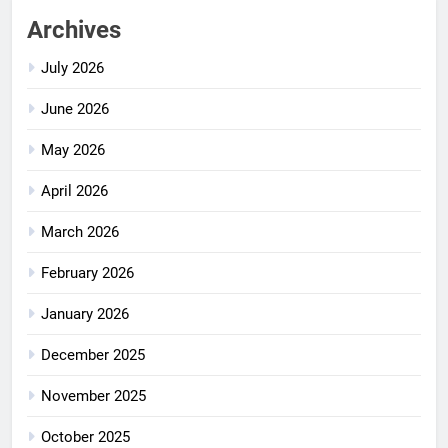
Archives
July 2026
June 2026
May 2026
April 2026
March 2026
February 2026
January 2026
December 2025
November 2025
October 2025