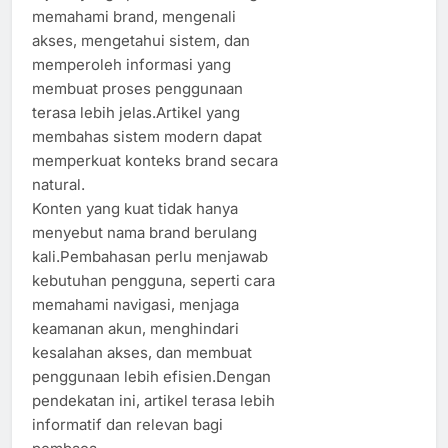
memahami brand, mengenali
akses, mengetahui sistem, dan
memperoleh informasi yang
membuat proses penggunaan
terasa lebih jelas.Artikel yang
membahas sistem modern dapat
memperkuat konteks brand secara
natural.
Konten yang kuat tidak hanya
menyebut nama brand berulang
kali.Pembahasan perlu menjawab
kebutuhan pengguna, seperti cara
memahami navigasi, menjaga
keamanan akun, menghindari
kesalahan akses, dan membuat
penggunaan lebih efisien.Dengan
pendekatan ini, artikel terasa lebih
informatif dan relevan bagi