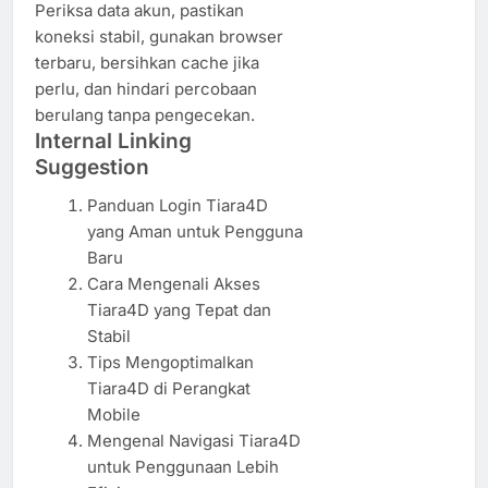
Periksa data akun, pastikan
koneksi stabil, gunakan browser
terbaru, bersihkan cache jika
perlu, dan hindari percobaan
berulang tanpa pengecekan.
Internal Linking
Suggestion
Panduan Login Tiara4D
yang Aman untuk Pengguna
Baru
Cara Mengenali Akses
Tiara4D yang Tepat dan
Stabil
Tips Mengoptimalkan
Tiara4D di Perangkat
Mobile
Mengenal Navigasi Tiara4D
untuk Penggunaan Lebih