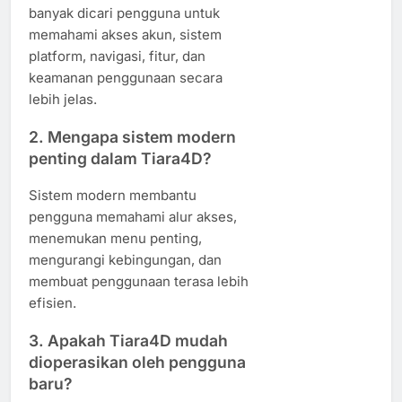
banyak dicari pengguna untuk
memahami akses akun, sistem
platform, navigasi, fitur, dan
keamanan penggunaan secara
lebih jelas.
2. Mengapa sistem modern
penting dalam Tiara4D?
Sistem modern membantu
pengguna memahami alur akses,
menemukan menu penting,
mengurangi kebingungan, dan
membuat penggunaan terasa lebih
efisien.
3. Apakah Tiara4D mudah
dioperasikan oleh pengguna
baru?