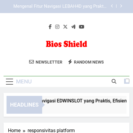
Skip
Panduan Mengakses EDWINSLOT melalui
to
Browser Desktop dan Mobile
content
Panduan Mengakses LEBAH4D melalui Browser
Desktop dan Mobile
Mengenal Fitur Navigasi EDWINSLOT yang
Praktis, Efisien, dan Mudah Dipahami
Mengenal Fitur Navigasi LEBAH4D yang Praktis
dan Efisien untuk Pengguna
Bios Shield
Lindungi Data Anda Dengan Layanan
Panduan Mengakses EDWINSLOT melalui
NEWSLETTER
RANDOM NEWS
Browser Desktop dan Mobile
Keamanan Digital Dari Bios Shield.
Panduan Mengakses LEBAH4D melalui Browser
Solusi Aman Untuk Era Digital.
Desktop dan Mobile
MENU
ngenal Fitur Navigasi EDWINSLOT yang Praktis, Efisien, dan
HEADLINES
Weeks Ago
Home
responsivitas platform