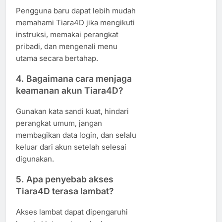
Pengguna baru dapat lebih mudah
memahami Tiara4D jika mengikuti
instruksi, memakai perangkat
pribadi, dan mengenali menu
utama secara bertahap.
4. Bagaimana cara menjaga
keamanan akun Tiara4D?
Gunakan kata sandi kuat, hindari
perangkat umum, jangan
membagikan data login, dan selalu
keluar dari akun setelah selesai
digunakan.
5. Apa penyebab akses
Tiara4D terasa lambat?
Akses lambat dapat dipengaruhi