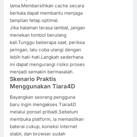
lama.Membersihkan cache secara
berkala dapat membantu menjaga
tampilan tetap optimal.
Jika halaman terasa lambat, jangan
menekan tombol berulang
kali.Tunggu beberapa saat, periksa
jaringan, lalu coba ulangi dengan
lebih hati-hati.Langkah sederhana
ini dapat mengurangi risiko proses
menjadi semakin bermasalah.
Skenario Praktis
Menggunakan Tiara4D
Bayangkan seorang pengguna
baru ingin mengakses Tiara4D
melalui ponsel pribadi.Sebelum
membuka platform, ia memastikan
baterai cukup, koneksi internet
stabil, dan browser sudah