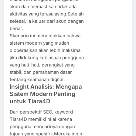
akun dan memastikan tidak ada
aktivitas yang terasa asing.Setelah
selesai, ia keluar dari akun dengan
benar.
Skenario ini menunjukkan bahwa
sistem modern yang mudah
dioperasikan akan lebih maksimal
jika didukung kebiasaan pengguna
yang hati-hati, perangkat yang
stabil, dan pemahaman dasar
tentang keamanan digital.
Insight Analisis: Mengapa
Sistem Modern Penting
untuk Tiara4D
Dari perspektif SEO, keyword
Tiara4D memiliki nilai karena
pengguna mencarinya dengan
tujuan yang spesifik.Mereka ingin