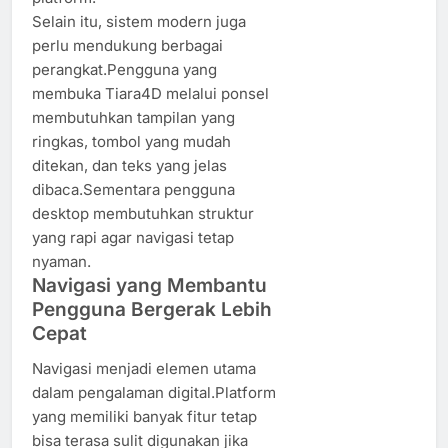
Selain itu, sistem modern juga
perlu mendukung berbagai
perangkat.Pengguna yang
membuka Tiara4D melalui ponsel
membutuhkan tampilan yang
ringkas, tombol yang mudah
ditekan, dan teks yang jelas
dibaca.Sementara pengguna
desktop membutuhkan struktur
yang rapi agar navigasi tetap
nyaman.
Navigasi yang Membantu
Pengguna Bergerak Lebih
Cepat
Navigasi menjadi elemen utama
dalam pengalaman digital.Platform
yang memiliki banyak fitur tetap
bisa terasa sulit digunakan jika