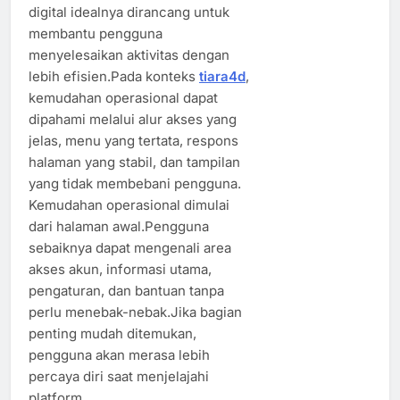
digital idealnya dirancang untuk
membantu pengguna
menyelesaikan aktivitas dengan
lebih efisien.Pada konteks
tiara4d
,
kemudahan operasional dapat
dipahami melalui alur akses yang
jelas, menu yang tertata, respons
halaman yang stabil, dan tampilan
yang tidak membebani pengguna.
Kemudahan operasional dimulai
dari halaman awal.Pengguna
sebaiknya dapat mengenali area
akses akun, informasi utama,
pengaturan, dan bantuan tanpa
perlu menebak-nebak.Jika bagian
penting mudah ditemukan,
pengguna akan merasa lebih
percaya diri saat menjelajahi
platform.