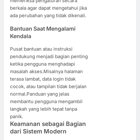
memeriksa pengaturan secara
berkala agar dapat mengetahui jika
ada perubahan yang tidak dikenali.
Bantuan Saat Mengalami
Kendala
Pusat bantuan atau instruksi
pendukung menjadi bagian penting
ketika pengguna menghadapi
masalah akses.Misalnya halaman
terasa lambat, data login tidak
cocok, atau tampilan tidak berjalan
normal.Panduan yang jelas
membantu pengguna mengambil
langkah yang lebih tepat tanpa
panik.
Keamanan sebagai Bagian
dari Sistem Modern