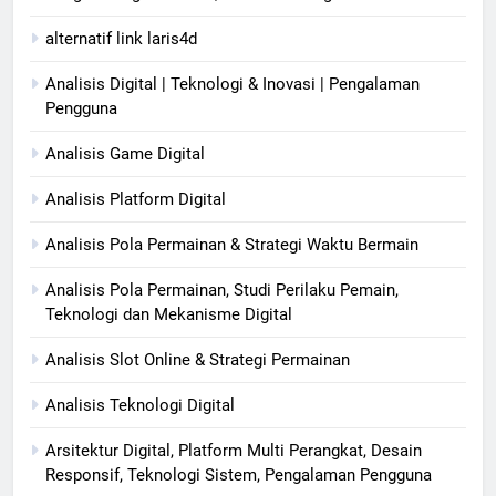
alternatif link laris4d
Analisis Digital | Teknologi & Inovasi | Pengalaman
Pengguna
Analisis Game Digital
Analisis Platform Digital
Analisis Pola Permainan & Strategi Waktu Bermain
Analisis Pola Permainan, Studi Perilaku Pemain,
Teknologi dan Mekanisme Digital
Analisis Slot Online & Strategi Permainan
Analisis Teknologi Digital
Arsitektur Digital, Platform Multi Perangkat, Desain
Responsif, Teknologi Sistem, Pengalaman Pengguna