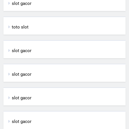
slot gacor
toto slot
slot gacor
slot gacor
slot gacor
slot gacor