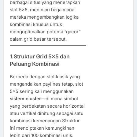
berbagai situs yang menerapkan
slot 5×5, meninjau bagaimana
mereka mengembangkan logika
kombinasi khusus untuk
mengoptimalkan potensi “gacor”
dalam grid besar tersebut.
1.Struktur Grid 5×5 dan
Peluang Kombinasi
Berbeda dengan slot klasik yang
mengandalkan paylines tetap, slot
5×5 sering kali menggunakan
sistem cluster
—di mana simbol
yang berdekatan secara horizontal
atau vertikal dihitung sebagai satu
kombinasi kemenangan.Struktur
ini menciptakan kemungkinan
lebih dari 100 kombinasi unik,