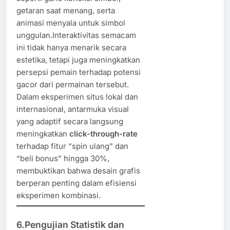
getaran saat menang, serta
animasi menyala untuk simbol
unggulan.Interaktivitas semacam
ini tidak hanya menarik secara
estetika, tetapi juga meningkatkan
persepsi pemain terhadap potensi
gacor dari permainan tersebut.
Dalam eksperimen situs lokal dan
internasional, antarmuka visual
yang adaptif secara langsung
meningkatkan
click-through-rate
terhadap fitur “spin ulang” dan
“beli bonus” hingga 30%,
membuktikan bahwa desain grafis
berperan penting dalam efisiensi
eksperimen kombinasi.
6.Pengujian Statistik dan