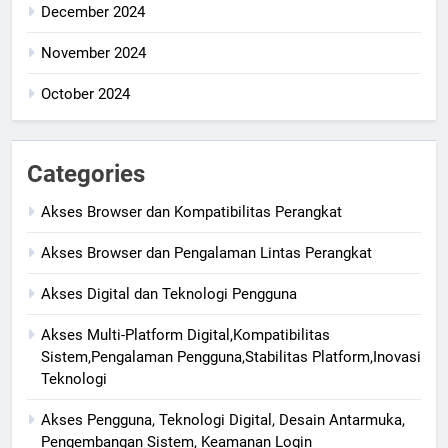
December 2024
November 2024
October 2024
Categories
Akses Browser dan Kompatibilitas Perangkat
Akses Browser dan Pengalaman Lintas Perangkat
Akses Digital dan Teknologi Pengguna
Akses Multi-Platform Digital,Kompatibilitas
Sistem,Pengalaman Pengguna,Stabilitas Platform,Inovasi
Teknologi
Akses Pengguna, Teknologi Digital, Desain Antarmuka,
Pengembangan Sistem, Keamanan Login