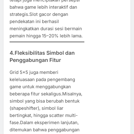
bahwa game lebih interaktif dan
strategis.Slot gacor dengan
pendekatan ini berhasil
meningkatkan durasi sesi bermain
pemain hingga 15–20% lebih lama.
4.Fleksibilitas Simbol dan
Penggabungan Fitur
Grid 5×5 juga memberi
keleluasaan pada pengembang
game untuk menggabungkan
beberapa fitur sekaligus.Misalnya,
simbol yang bisa berubah bentuk
(shapeshifter), simbol liar
bertingkat, hingga scatter multi-
fase.Dalam eksperimen lanjutan,
ditemukan bahwa penggabungan