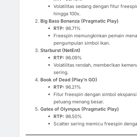
Volatilitas sedang dengan fitur freespi
hingga 100x.
Big Bass Bonanza (Pragmatic Play)
RTP:
96.71%
Freespin memungkinkan pemain menan
pengumpulan simbol ikan.
Starburst (NetEnt)
RTP:
96.09%
Volatilitas rendah, memberikan kemena
sering.
Book of Dead (Play’n GO)
RTP:
96.21%
Fitur freespin dengan simbol ekspans
peluang menang besar.
Gates of Olympus (Pragmatic Play)
RTP:
96.50%
Scatter sering memicu freespin dengan