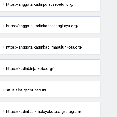
https://anggota.kadinpulausebetul.org/
https://anggota.kadinkabpasangkayu.org/
https://anggota.kadinkablimapuluhkota.org/
https://kadinbinjaikota.org/
situs slot gacor hari ini
https://kadintasikmalayakota.org/program/