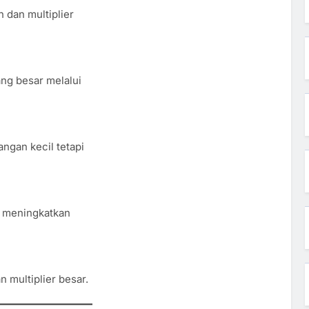
n dan multiplier
g besar melalui
ngan kecil tetapi
i meningkatkan
 multiplier besar.