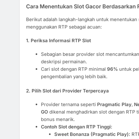
Cara Menentukan Slot Gacor Berdasarkan 
Berikut adalah langkah-langkah untuk menentukan 
menggunakan RTP sebagai acuan:
1. Periksa Informasi RTP Slot
Sebagian besar provider slot mencantumka
deskripsi permainan.
Cari slot dengan RTP minimal
96%
untuk pe
pengembalian yang lebih baik.
2. Pilih Slot dari Provider Terpercaya
Provider ternama seperti
Pragmatic Play
,
Ne
GO
dikenal menghadirkan slot dengan RTP ti
bonus menarik.
Contoh Slot dengan RTP Tinggi:
Sweet Bonanza (Pragmatic Play):
RTP