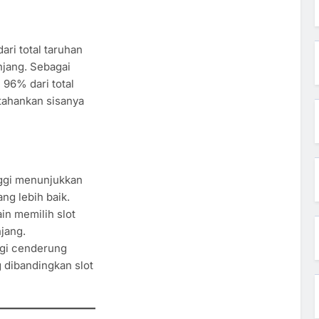
ari total taruhan
njang. Sebagai
96% dari total
tahankan sisanya
ggi menunjukkan
ng lebih baik.
n memilih slot
jang.
ggi cenderung
 dibandingkan slot