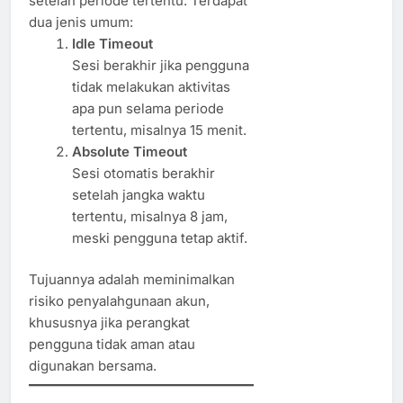
setelah periode tertentu. Terdapat
dua jenis umum:
Idle Timeout
Sesi berakhir jika pengguna
tidak melakukan aktivitas
apa pun selama periode
tertentu, misalnya 15 menit.
Absolute Timeout
Sesi otomatis berakhir
setelah jangka waktu
tertentu, misalnya 8 jam,
meski pengguna tetap aktif.
Tujuannya adalah meminimalkan
risiko penyalahgunaan akun,
khususnya jika perangkat
pengguna tidak aman atau
digunakan bersama.