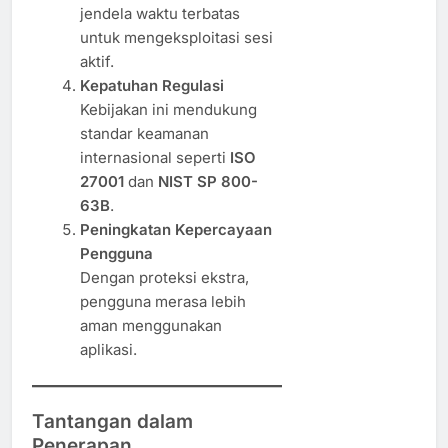
jendela waktu terbatas
untuk mengeksploitasi sesi
aktif.
Kepatuhan Regulasi
Kebijakan ini mendukung
standar keamanan
internasional seperti
ISO
27001
dan
NIST SP 800-
63B
.
Peningkatan Kepercayaan
Pengguna
Dengan proteksi ekstra,
pengguna merasa lebih
aman menggunakan
aplikasi.
Tantangan dalam
Penerapan