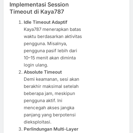
Implementasi Session
Timeout di Kaya787
Idle Timeout Adaptif
Kaya787 menerapkan batas
waktu berdasarkan aktivitas
pengguna. Misalnya,
pengguna pasif lebih dari
10–15 menit akan diminta
login ulang.
Absolute Timeout
Demi keamanan, sesi akan
berakhir maksimal setelah
beberapa jam, meskipun
pengguna aktif. Ini
mencegah akses jangka
panjang yang berpotensi
dieksploitasi.
Perlindungan Multi-Layer