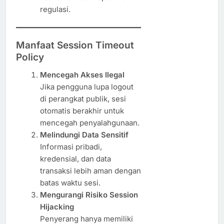
regulasi.
Manfaat Session Timeout
Policy
Mencegah Akses Ilegal
Jika pengguna lupa logout
di perangkat publik, sesi
otomatis berakhir untuk
mencegah penyalahgunaan.
Melindungi Data Sensitif
Informasi pribadi,
kredensial, dan data
transaksi lebih aman dengan
batas waktu sesi.
Mengurangi Risiko Session
Hijacking
Penyerang hanya memiliki