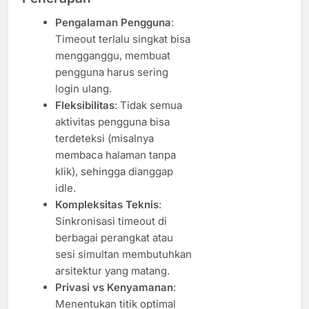
Pengalaman Pengguna
:
Timeout terlalu singkat bisa
mengganggu, membuat
pengguna harus sering
login ulang.
Fleksibilitas
: Tidak semua
aktivitas pengguna bisa
terdeteksi (misalnya
membaca halaman tanpa
klik), sehingga dianggap
idle.
Kompleksitas Teknis
:
Sinkronisasi timeout di
berbagai perangkat atau
sesi simultan membutuhkan
arsitektur yang matang.
Privasi vs Kenyamanan
:
Menentukan titik optimal