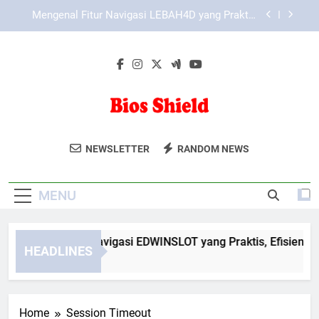
Skip
Panduan Mengakses EDWINSLOT melalui
to
Browser Desktop dan Mobile
content
Panduan Mengakses LEBAH4D melalui Browser
Desktop dan Mobile
Mengenal Fitur Navigasi EDWINSLOT yang
Praktis, Efisien, dan Mudah Dipahami
Mengenal Fitur Navigasi LEBAH4D yang Praktis
dan Efisien untuk Pengguna
Bios Shield
Lindungi Data Anda Dengan Layanan
Panduan Mengakses EDWINSLOT melalui
NEWSLETTER
RANDOM NEWS
Browser Desktop dan Mobile
Keamanan Digital Dari Bios Shield.
Panduan Mengakses LEBAH4D melalui Browser
Solusi Aman Untuk Era Digital.
Desktop dan Mobile
MENU
ngenal Fitur Navigasi EDWINSLOT yang Praktis, Efisien, dan
HEADLINES
Weeks Ago
Home
Session Timeout