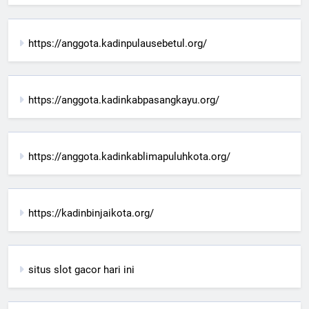
https://anggota.kadinpulausebetul.org/
https://anggota.kadinkabpasangkayu.org/
https://anggota.kadinkablimapuluhkota.org/
https://kadinbinjaikota.org/
situs slot gacor hari ini