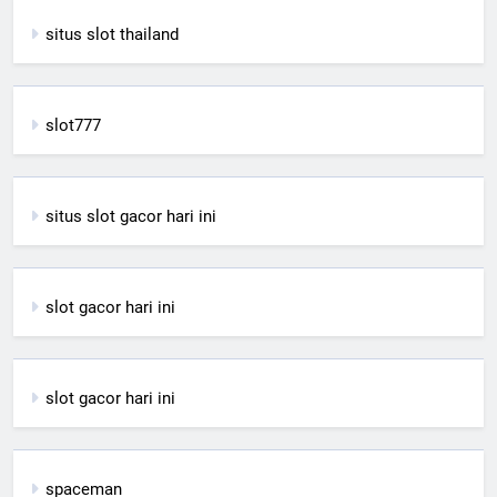
situs slot thailand
slot777
situs slot gacor hari ini
slot gacor hari ini
slot gacor hari ini
spaceman