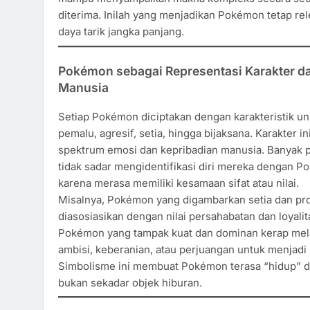
diterima. Inilah yang menjadikan Pokémon tetap re
daya tarik jangka panjang.
Pokémon sebagai Representasi Karakter d
Manusia
Setiap Pokémon diciptakan dengan karakteristik unik
pemalu, agresif, setia, hingga bijaksana. Karakter 
spektrum emosi dan kepribadian manusia. Banyak
tidak sadar mengidentifikasi diri mereka dengan P
karena merasa memiliki kesamaan sifat atau nilai.
Misalnya, Pokémon yang digambarkan setia dan prot
diasosiasikan dengan nilai persahabatan dan loyalit
Pokémon yang tampak kuat dan dominan kerap me
ambisi, keberanian, atau perjuangan untuk menjadi l
Simbolisme ini membuat Pokémon terasa “hidup” 
bukan sekadar objek hiburan.