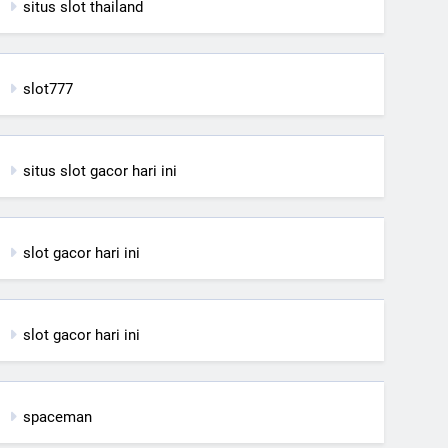
situs slot thailand
slot777
situs slot gacor hari ini
slot gacor hari ini
slot gacor hari ini
spaceman