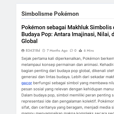
Simbolisme Pokémon
Pokémon sebagai Makhluk Simbolis
Budaya Pop: Antara Imajinasi, Nilai, 
Global
834318d
7 Months Ago
0
6 Mins
Sejak pertama kali diperkenalkan, Pokémon berke
melampaui konsep permainan dan animasi. Kehadir
bagian penting dari budaya pop global, dikenali ole
generasi dan lintas budaya. Lebih dari sekadar makh
gacor
berfungsi sebagai simbol yang membawa nilai
pesan sosial yang relevan dengan kehidupan manus
Dalam budaya pop, simbol memiliki peran penting 
representasi ide dan pengalaman kolektif. Pokémo
sifat, dan ceritanya yang beragam, menjadi media s
mampu menyampaikan makna kompleks secara se