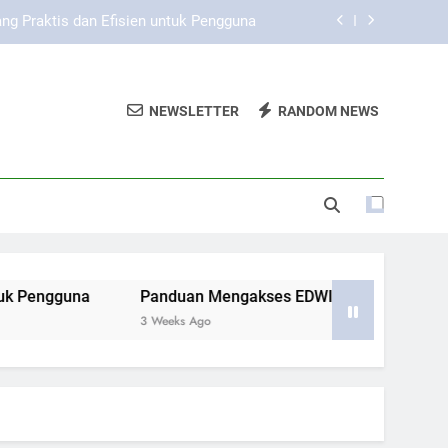
ng Praktis dan Efisien untuk Pengguna
melalui Browser Desktop dan Mobile
melalui Browser Desktop dan Mobile
NEWSLETTER
RANDOM NEWS
Praktis, Efisien, dan Mudah Dipahami
olusi Aman Untuk Era Digital.
ng Praktis dan Efisien untuk Pengguna
melalui Browser Desktop dan Mobile
melalui Browser Desktop dan Mobile
a
Panduan Mengakses EDWINSLOT melalui Browser Desk
3 Weeks Ago