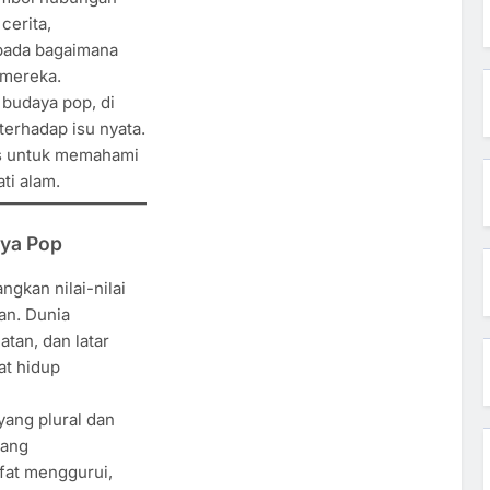
cerita,
pada bagaimana
mereka.
budaya pop, di
terhadap isu nyata.
ns untuk memahami
i alam.
aya Pop
gkan nilai-nilai
an. Dunia
tan, dan latar
at hidup
ang plural dan
yang
fat menggurui,