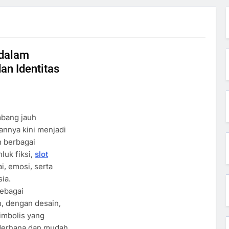
 dalam
dan Identitas
mbang jauh
annya kini menjadi
h berbagai
luk fiksi,
slot
, emosi, serta
ia.
sebagai
n, dengan desain,
imbolis yang
derhana dan mudah