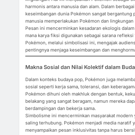
harmonis antara manusia dan alam. Dalam berbagai 
keseimbangan dunia Pokémon sangat bergantung 
manusia memperlakukan Pokémon dan lingkungan 
Pesan ini mencerminkan kesadaran ekologis dalam 
mana karya fiksi digunakan sebagai sarana refleksi 
Pokémon, melalui simbolisasi ini, mengajak audie
pentingnya menjaga keseimbangan dan menghormat
Makna Sosial dan Nilai Kolektif dalam Bud
Dalam konteks budaya pop, Pokémon juga melamban
sosial seperti kerja sama, toleransi, dan keberagam
Pokémon dihuni oleh makhluk dengan bentuk, kekua
belakang yang sangat beragam, namun mereka dap
berdampingan dan bekerja sama.
Simbolisme ini mencerminkan masyarakat modern y
saling terhubung. Pokémon menjadi media naratif 
menyampaikan pesan inklusivitas tanpa harus bersi