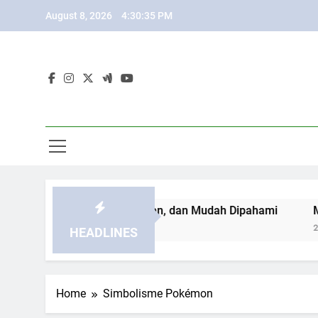
Skip
August 8, 2026
4:30:36 PM
to
content
Bio
Lindungi D
ang Praktis, Efisien, dan Mudah Dipahami
Mengenal Fit
2 Weeks Ago
HEADLINES
Home
Simbolisme Pokémon