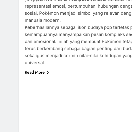
representasi emosi, pertumbuhan, hubungan dengan
sosial, Pokémon menjadi simbol yang relevan den
manusia modern.
Keberhasilannya sebagai ikon budaya pop terletak 
kemampuannya menyampaikan pesan kompleks sec
dan emosional. Inilah yang membuat Pokémon teta
terus berkembang sebagai bagian penting dari buda
sekaligus menjadi cermin nilai-nilai kehidupan yang
universal.
Read More