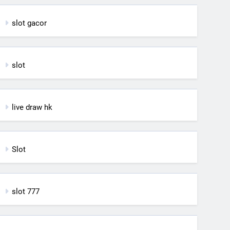
slot gacor
slot
live draw hk
Slot
slot 777