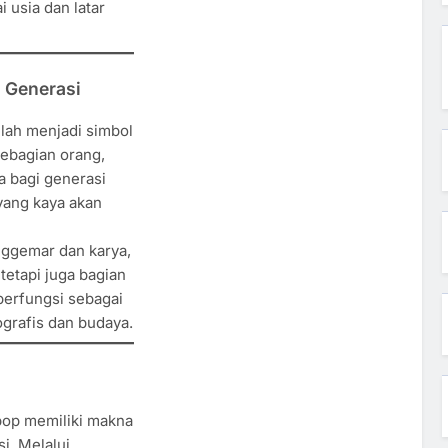
 usia dan latar
s Generasi
lah menjadi simbol
sebagian orang,
 bagi generasi
yang kaya akan
nggemar dan karya,
etapi juga bagian
berfungsi sebagai
grafis dan budaya.
pop memiliki makna
i. Melalui