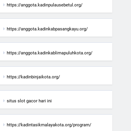
https://anggota.kadinpulausebetul.org/
https://anggota.kadinkabpasangkayu.org/
https://anggota.kadinkablimapuluhkota.org/
https://kadinbinjaikota.org/
situs slot gacor hari ini
https://kadintasikmalayakota.org/program/