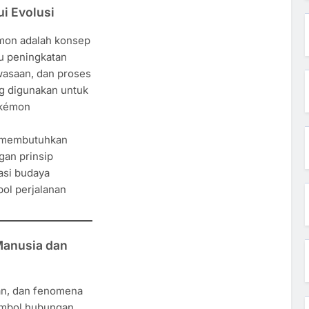
i Evolusi
émon adalah konsep
au peningkatan
wasaan, dan proses
ng digunakan untuk
okémon
 membutuhkan
gan prinsip
asi budaya
ol perjalanan
Manusia dan
an, dan fenomena
simbol hubungan