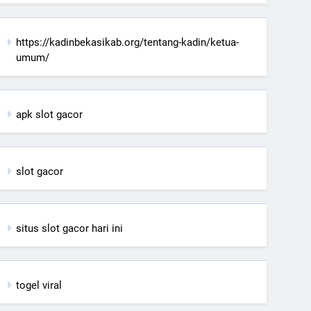
https://kadinbekasikab.org/tentang-kadin/ketua-
umum/
apk slot gacor
slot gacor
situs slot gacor hari ini
togel viral