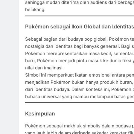
sehingga mudah diterima oleh audiens dari berbagai
belakang.
Pokémon sebagai Ikon Global dan Identita
Sebagai bagian dari budaya pop global, Pokémon te
nostalgia dan identitas bagi banyak generasi. Bagi 
Pokémon merepresentasikan masa kecil, sementara
baru, Pokémon menjadi pintu masuk ke dunia fiksi 
nilai dan imajinasi.
Simbol ini memperkuat ikatan emosional antara pe
menjadikan Pokémon bukan hanya produk hiburan, t
dari identitas budaya. Dalam konteks ini, Pokémon 
bahasa universal yang mampu melampaui batas geo
Kesimpulan
Pokémon sebagai makhluk simbolis dalam budaya 
yang jauh lebih dalam daripada sekadar karakter fiks