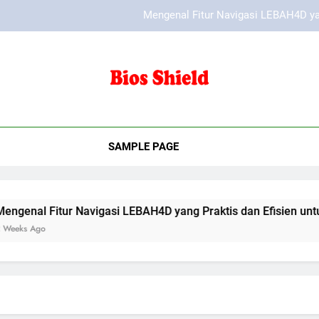
Mengenal Fitur Navigasi LEBAH4D ya
Panduan Mengakses EDWINSLOT 
Panduan Mengakses LEBAH4D 
s Shield
Mengenal Fitur Navigasi EDWINSLOT yang 
ata Anda Dengan Layanan Keamanan Digital Dari Bios Shield. S
Mengenal Fitur Navigasi LEBAH4D ya
SAMPLE PAGE
Panduan Mengakses EDWINSLOT 
Panduan Mengakses LEBAH4D 
ur Navigasi LEBAH4D yang Praktis dan Efisien untuk Penggun