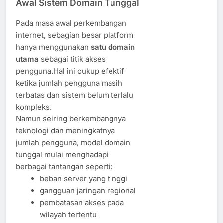
Awal Sistem Domain Tunggal
Pada masa awal perkembangan
internet, sebagian besar platform
hanya menggunakan
satu domain
utama
sebagai titik akses
pengguna.Hal ini cukup efektif
ketika jumlah pengguna masih
terbatas dan sistem belum terlalu
kompleks.
Namun seiring berkembangnya
teknologi dan meningkatnya
jumlah pengguna, model domain
tunggal mulai menghadapi
berbagai tantangan seperti:
beban server yang tinggi
gangguan jaringan regional
pembatasan akses pada
wilayah tertentu