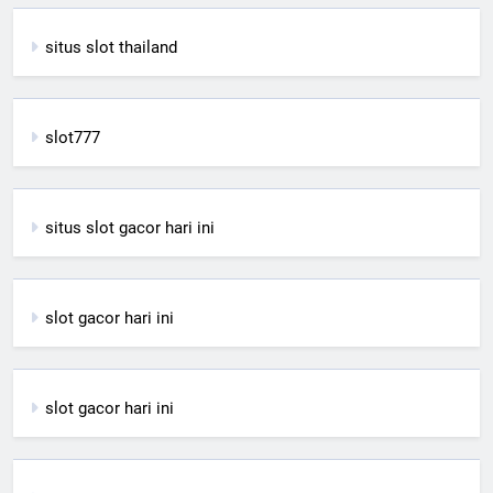
situs slot thailand
slot777
situs slot gacor hari ini
slot gacor hari ini
slot gacor hari ini