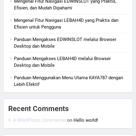
Mengenal Fitur Navigasi EDWINSLOT yang Praktis,
Efisien, dan Mudah Dipahami
Mengenal Fitur Navigasi LEBAH4D yang Praktis dan
Efisien untuk Pengguna
Panduan Mengakses EDWINSLOT melalui Browser
Desktop dan Mobile
Panduan Mengakses LEBAH4D melalui Browser
Desktop dan Mobile
Panduan Menggunakan Menu Utama KAYA787 dengan
Lebih Efektif
Recent Comments
A WordPress Commenter
on
Hello world!