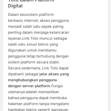
Digital
Dalam ekosistem platform
berbasis internet, akses pengguna
menjadi salah satu aspek paling
penting dalam menjaga kelancaran
layanan.Link Toto muncul sebagai
salah satu solusi teknis yang
digunakan untuk membantu
pengguna tetap terhubung dengan
sistem platform secara stabil.
Secara sederhana, Link Toto dapat
dipahami sebagai
jalur akses yang
menghubungkan pengguna
dengan server platform
.Fungsi
utamanya adalah memastikan
bahwa pengguna dapat membuka
halaman platform tanpa mengalami
hambatan teknis seperti gangguan