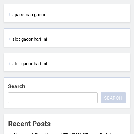
spaceman gacor
slot gacor hari ini
slot gacor hari ini
Search
SEARCH
Recent Posts