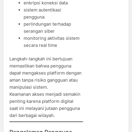
enkripsi koneksi data
sistem autentikasi
pengguna
perlindungan terhadap
serangan siber
monitoring aktivitas sistem
secara real time
Langkah-langkah ini bertujuan
memastikan bahwa pengguna
dapat mengakses platform dengan
aman tanpa risiko gangguan atau
manipulasi sistem.
Keamanan akses menjadi semakin
penting karena platform digital
saat ini melayani jutaan pengguna
dari berbagai wilayah.