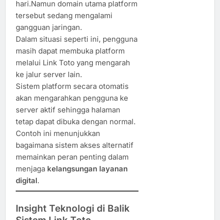
hari.Namun domain utama platform
tersebut sedang mengalami
gangguan jaringan.
Dalam situasi seperti ini, pengguna
masih dapat membuka platform
melalui Link Toto yang mengarah
ke jalur server lain.
Sistem platform secara otomatis
akan mengarahkan pengguna ke
server aktif sehingga halaman
tetap dapat dibuka dengan normal.
Contoh ini menunjukkan
bagaimana sistem akses alternatif
memainkan peran penting dalam
menjaga
kelangsungan layanan
digital
.
Insight Teknologi di Balik