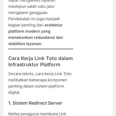
dapat mengakses layanan
meskipun salah satu jalur
mengalami gangguan.
Pendekatan ini juga menjadi
bagian penting dari
arsitektur
platform modern yang
menekankan redundansi dan
stabilitas layanan
.
Cara Kerja Link Toto dalam
Infrastruktur Platform
Secara teknis, cara kerja Link Toto
melibatkan beberapa komponen
penting dalam sistem platform
digital.
1. Sistem Redirect Server
Ketika pengguna membuka Link