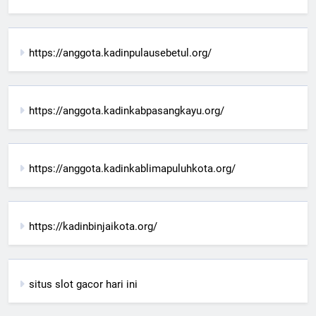
https://anggota.kadinpulausebetul.org/
https://anggota.kadinkabpasangkayu.org/
https://anggota.kadinkablimapuluhkota.org/
https://kadinbinjaikota.org/
situs slot gacor hari ini