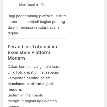
distribusi trafik
Bagi pengembang platform, sistem
seperti ini menjadi bagian penting
dalam menjaga reputasi layanan
digital.
Peran Link Toto dalam
Ekosistem Platform
Modern
Dalam konteks yang lebih luas,
Link Toto dapat dilihat sebagai
komponen penting dalam
ekosistem platform digital
modern
.
Sistem ini membantu
menghubungkan tiga elemen
utama: