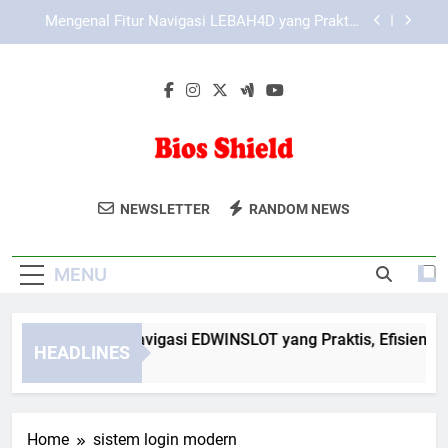
Skip
Panduan Mengakses EDWINSLOT melalui
to
Browser Desktop dan Mobile
content
Panduan Mengakses LEBAH4D melalui Browser
Desktop dan Mobile
Mengenal Fitur Navigasi EDWINSLOT yang
Praktis, Efisien, dan Mudah Dipahami
Mengenal Fitur Navigasi LEBAH4D yang Praktis
dan Efisien untuk Pengguna
Bios Shield
Lindungi Data Anda Dengan Layanan
Panduan Mengakses EDWINSLOT melalui
NEWSLETTER
RANDOM NEWS
Browser Desktop dan Mobile
Keamanan Digital Dari Bios Shield.
Panduan Mengakses LEBAH4D melalui Browser
Solusi Aman Untuk Era Digital.
Desktop dan Mobile
MENU
ngenal Fitur Navigasi EDWINSLOT yang Praktis, Efisien, dan
HEADLINES
Weeks Ago
Home
sistem login modern