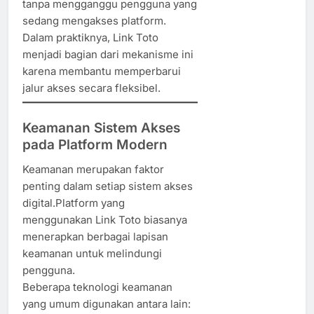
tanpa mengganggu pengguna yang
sedang mengakses platform.
Dalam praktiknya, Link Toto
menjadi bagian dari mekanisme ini
karena membantu memperbarui
jalur akses secara fleksibel.
Keamanan Sistem Akses
pada Platform Modern
Keamanan merupakan faktor
penting dalam setiap sistem akses
digital.Platform yang
menggunakan Link Toto biasanya
menerapkan berbagai lapisan
keamanan untuk melindungi
pengguna.
Beberapa teknologi keamanan
yang umum digunakan antara lain: