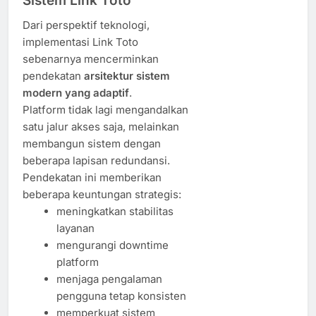
Sistem Link Toto
Dari perspektif teknologi,
implementasi Link Toto
sebenarnya mencerminkan
pendekatan
arsitektur sistem
modern yang adaptif
.
Platform tidak lagi mengandalkan
satu jalur akses saja, melainkan
membangun sistem dengan
beberapa lapisan redundansi.
Pendekatan ini memberikan
beberapa keuntungan strategis:
meningkatkan stabilitas
layanan
mengurangi downtime
platform
menjaga pengalaman
pengguna tetap konsisten
memperkuat sistem