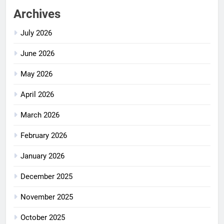
Archives
July 2026
June 2026
May 2026
April 2026
March 2026
February 2026
January 2026
December 2025
November 2025
October 2025