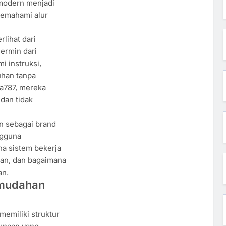
modern menjadi
memahami alur
lihat dari
cermin dari
instruksi,
uhan tanpa
a787, mereka
dan tidak
n sebagai brand
ngguna
a sistem bekerja
an, dan bagaimana
an.
emudahan
emiliki struktur