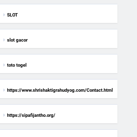
SLOT
slot gacor
toto togel
https://www.shrishaktigrahudyog.com/Contact.html
https://sipafijantho.org/