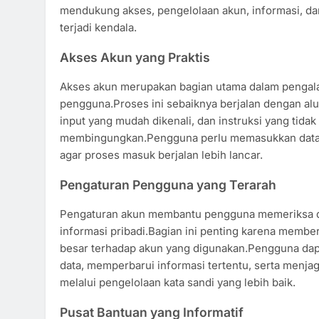
mendukung akses, pengelolaan akun, informasi, da
terjadi kendala.
Akses Akun yang Praktis
Akses akun merupakan bagian utama dalam penga
pengguna.Proses ini sebaiknya berjalan dengan alu
input yang mudah dikenali, dan instruksi yang tidak
membingungkan.Pengguna perlu memasukkan data a
agar proses masuk berjalan lebih lancar.
Pengaturan Pengguna yang Terarah
Pengaturan akun membantu pengguna memeriksa 
informasi pribadi.Bagian ini penting karena memberi
besar terhadap akun yang digunakan.Pengguna da
data, memperbarui informasi tertentu, serta menj
melalui pengelolaan kata sandi yang lebih baik.
Pusat Bantuan yang Informatif