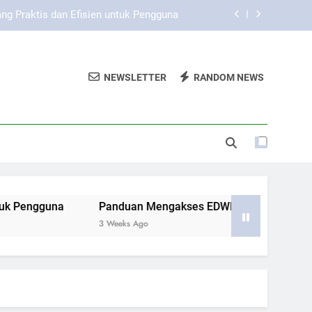
ng Praktis dan Efisien untuk Pengguna
melalui Browser Desktop dan Mobile
melalui Browser Desktop dan Mobile
NEWSLETTER
RANDOM NEWS
Praktis, Efisien, dan Mudah Dipahami
olusi Aman Untuk Era Digital.
ng Praktis dan Efisien untuk Pengguna
melalui Browser Desktop dan Mobile
melalui Browser Desktop dan Mobile
Panduan Mengakses EDWINSLOT melalui Browser Deskt
3 Weeks Ago