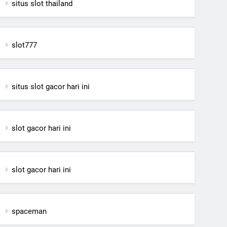
situs slot thailand
slot777
situs slot gacor hari ini
slot gacor hari ini
slot gacor hari ini
spaceman