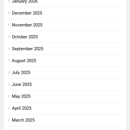
January 2026
December 2025
November 2025
October 2025
September 2025
August 2025
July 2025
June 2025
May 2025
April 2025
March 2025