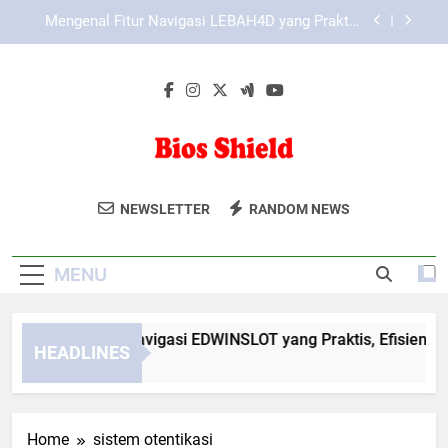
Skip
Panduan Mengakses EDWINSLOT melalui
to
Browser Desktop dan Mobile
content
Panduan Mengakses LEBAH4D melalui Browser
Desktop dan Mobile
Mengenal Fitur Navigasi EDWINSLOT yang
Praktis, Efisien, dan Mudah Dipahami
Mengenal Fitur Navigasi LEBAH4D yang Praktis
dan Efisien untuk Pengguna
Bios Shield
Lindungi Data Anda Dengan Layanan
Panduan Mengakses EDWINSLOT melalui
NEWSLETTER
RANDOM NEWS
Browser Desktop dan Mobile
Keamanan Digital Dari Bios Shield.
Panduan Mengakses LEBAH4D melalui Browser
Solusi Aman Untuk Era Digital.
Desktop dan Mobile
MENU
ngenal Fitur Navigasi EDWINSLOT yang Praktis, Efisien, dan
HEADLINES
Weeks Ago
Home
sistem otentikasi