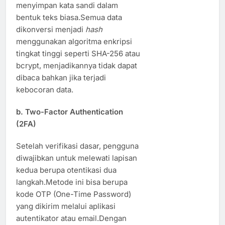
menyimpan kata sandi dalam
bentuk teks biasa.Semua data
dikonversi menjadi
hash
menggunakan algoritma enkripsi
tingkat tinggi seperti SHA-256 atau
bcrypt, menjadikannya tidak dapat
dibaca bahkan jika terjadi
kebocoran data.
b.
Two-Factor Authentication
(2FA)
Setelah verifikasi dasar, pengguna
diwajibkan untuk melewati lapisan
kedua berupa otentikasi dua
langkah.Metode ini bisa berupa
kode OTP (One-Time Password)
yang dikirim melalui aplikasi
autentikator atau email.Dengan