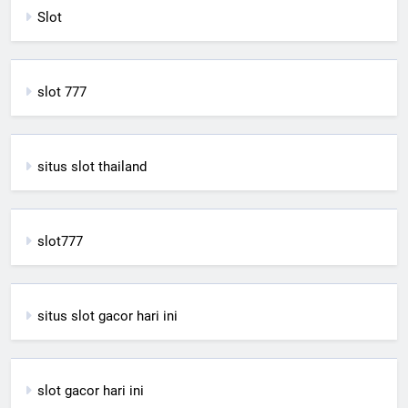
Slot
slot 777
situs slot thailand
slot777
situs slot gacor hari ini
slot gacor hari ini