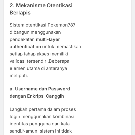
2. Mekanisme Otentikasi
Berlapis
Sistem otentikasi Pokemon787
dibangun menggunakan
pendekatan
multi-layer
authentication
untuk memastikan
setiap tahap akses memiliki
validasi tersendiri.Beberapa
elemen utama di antaranya
meliputi:
a.
Username dan Password
dengan Enkripsi Canggih
Langkah pertama dalam proses
login menggunakan kombinasi
identitas pengguna dan kata
sandi.Namun, sistem ini tidak