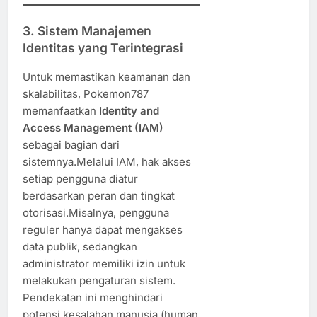
3. Sistem Manajemen
Identitas yang Terintegrasi
Untuk memastikan keamanan dan
skalabilitas, Pokemon787
memanfaatkan
Identity and
Access Management (IAM)
sebagai bagian dari
sistemnya.Melalui IAM, hak akses
setiap pengguna diatur
berdasarkan peran dan tingkat
otorisasi.Misalnya, pengguna
reguler hanya dapat mengakses
data publik, sedangkan
administrator memiliki izin untuk
melakukan pengaturan sistem.
Pendekatan ini menghindari
potensi kesalahan manusia (human