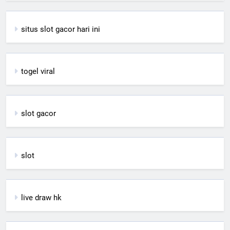
situs slot gacor hari ini
togel viral
slot gacor
slot
live draw hk