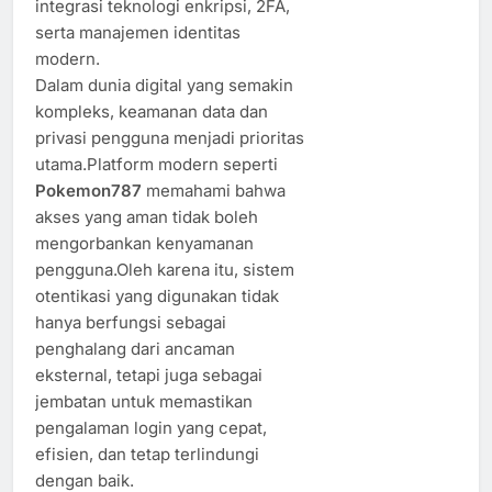
integrasi teknologi enkripsi, 2FA,
serta manajemen identitas
modern.
Dalam dunia digital yang semakin
kompleks, keamanan data dan
privasi pengguna menjadi prioritas
utama.Platform modern seperti
Pokemon787
memahami bahwa
akses yang aman tidak boleh
mengorbankan kenyamanan
pengguna.Oleh karena itu, sistem
otentikasi yang digunakan tidak
hanya berfungsi sebagai
penghalang dari ancaman
eksternal, tetapi juga sebagai
jembatan untuk memastikan
pengalaman login yang cepat,
efisien, dan tetap terlindungi
dengan baik.