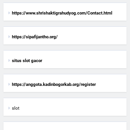
https://www.shrishaktigrahudyog.com/Contact.html
https://sipafijantho.org/
situs slot gacor
https://anggota.kadinbogorkab.org/register
slot