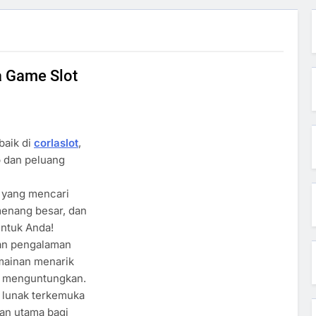
ta Game Slot
baik di
corlaslot
,
p dan peluang
yang mencari
menang besar, dan
untuk Anda!
kan pengalaman
rmainan menarik
n menguntungkan.
 lunak terkemuka
han utama bagi