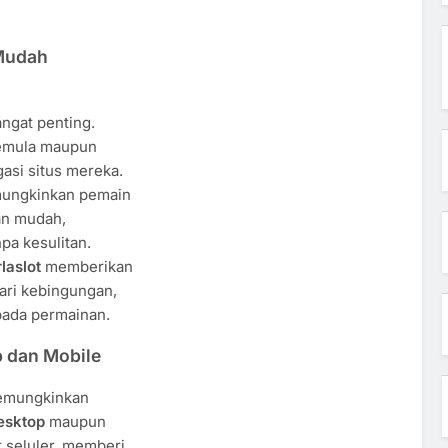
Mudah
ngat penting.
pemula maupun
si situs mereka.
ngkinkan pemain
an mudah,
pa kesulitan.
laslot
memberikan
ari kebingungan,
ada permainan.
 dan Mobile
emungkinkan
esktop
maupun
t seluler, memberi