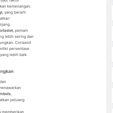
jadi faktor
tkan kemenangan.
gi
, yang berarti
patkan
njang.
orlaslot
, pemain
g lebih sering dan
ungkan. Corlaslot
liki persentase
ang lebih baik
ungkan
dan
i menawarkan
ymbols
,
atkan peluang
ena memberikan