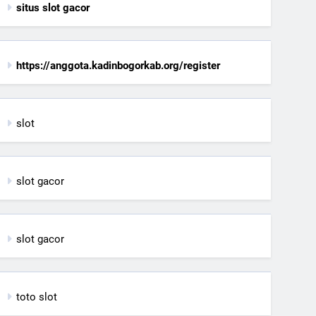
situs slot gacor
https://anggota.kadinbogorkab.org/register
slot
slot gacor
slot gacor
toto slot