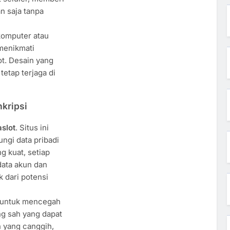
n saja tanpa
komputer atau
menikmati
ot. Desain yang
tetap terjaga di
kripsi
aslot
. Situs ini
ngi data pribadi
g kuat, setiap
 data akun dan
 dari potensi
at untuk mencegah
g sah yang dapat
 yang canggih,