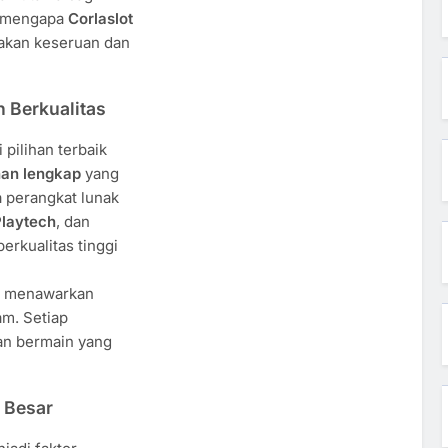
as mengapa
Corlaslot
sakan keseruan dan
 Berkualitas
 pilihan terbaik
nan lengkap
yang
a perangkat lunak
laytech
, dan
erkualitas tinggi
ot menawarkan
m. Setiap
an bermain yang
 Besar