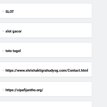
SLOT
slot gacor
toto togel
https://www.shrishaktigrahudyog.com/Contact.html
https://sipafijantho.org/