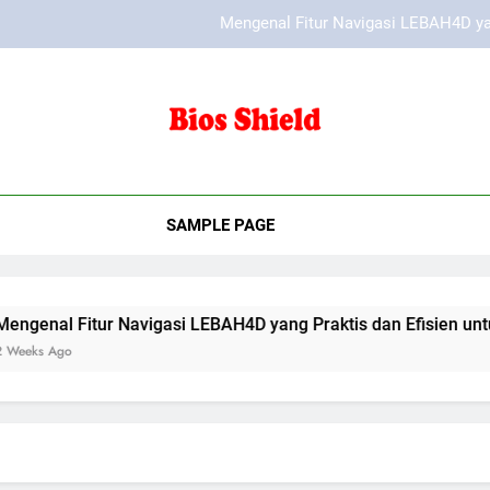
Mengenal Fitur Navigasi LEBAH4D ya
Panduan Mengakses EDWINSLOT 
Panduan Mengakses LEBAH4D 
s Shield
Mengenal Fitur Navigasi EDWINSLOT yang 
ata Anda Dengan Layanan Keamanan Digital Dari Bios Shield. S
Mengenal Fitur Navigasi LEBAH4D ya
SAMPLE PAGE
Panduan Mengakses EDWINSLOT 
Panduan Mengakses LEBAH4D 
ur Navigasi LEBAH4D yang Praktis dan Efisien untuk Penggun