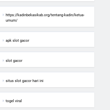
https://kadinbekasikab.org/tentang-kadin/ketua-
umum/
apk slot gacor
slot gacor
situs slot gacor hari ini
togel viral