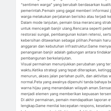
“sentimen warga” yang berubah berdasarkan kualit
pemerintah.Pemain yang gagal memberi informasi j
warga melakukan perjalanan berisiko atau terjadi ke
Dalam mode lanjutan, pemain bisa merancang strat
untuk mencegah banjir ulang.Rencana seperti pele
restorasi sungai, pembangunan kolam retensi, ser
kebersihan ditawarkan sebagai pilihan.Pemain har
anggaran dan kebutuhan infrastruktur.Game meny
penanganan banjir adalah gabungan antara tindakan
pembangunan berkelanjutan.
Visual permainan menunjukkan perubahan yang terj
waktu.Ketika strategi yang tepat diterapkan, ketingg
menurun, akses jalan perlahan pulih, dan aktivitas
normal.Peta yang awalnya dipenuhi tanda bahaya b
warna hijau yang menandakan wilayah aman.Sensasi
menjadi elemen yang memberikan kepuasan tersend
Di akhir permainan, pemain mendapatkan laporan e
lengkap.Game menilai kecepatan respons, keselam