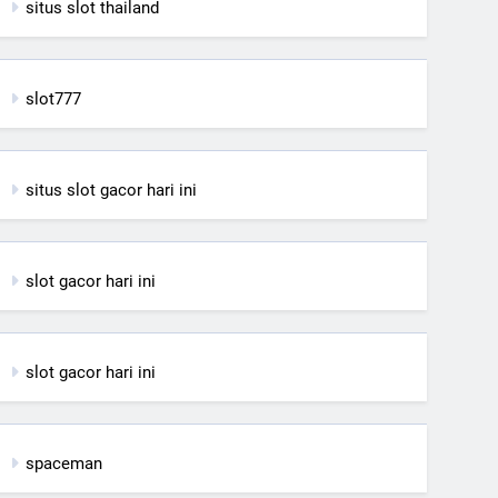
situs slot thailand
slot777
situs slot gacor hari ini
slot gacor hari ini
slot gacor hari ini
spaceman