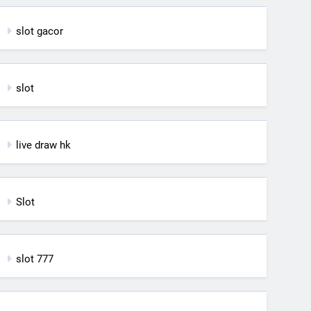
slot gacor
slot
live draw hk
Slot
slot 777