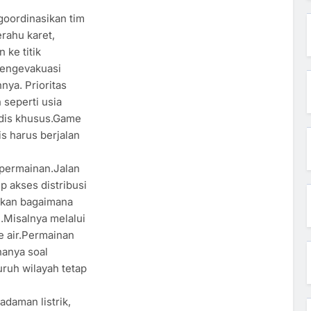
goordinasikan tim
rahu karet,
 ke titik
mengevakuasi
nya. Prioritas
 seperti usia
edis khusus.Game
s harus berjalan
 permainan.Jalan
p akses distribusi
skan bagaimana
.Misalnya melalui
e air.Permainan
hanya soal
uruh wilayah tetap
adaman listrik,