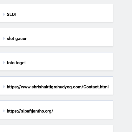
SLOT
slot gacor
toto togel
https://www.shrishaktigrahudyog.com/Contact.html
https://sipafijantho.org/