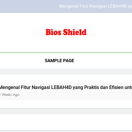
Mengenal Fitur Navigasi LEBAH4D ya
Panduan Mengakses EDWINSLOT 
Panduan Mengakses LEBAH4D 
s Shield
Mengenal Fitur Navigasi EDWINSLOT yang 
ata Anda Dengan Layanan Keamanan Digital Dari Bios Shield. S
Mengenal Fitur Navigasi LEBAH4D ya
SAMPLE PAGE
Panduan Mengakses EDWINSLOT 
Panduan Mengakses LEBAH4D 
ur Navigasi LEBAH4D yang Praktis dan Efisien untuk Penggun