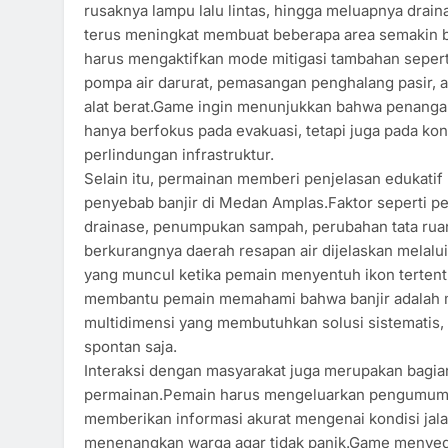
rusaknya lampu lalu lintas, hingga meluapnya drain
terus meningkat membuat beberapa area semakin 
harus mengaktifkan mode mitigasi tambahan seper
pompa air darurat, pemasangan penghalang pasir, 
alat berat.Game ingin menunjukkan bahwa penanga
hanya berfokus pada evakuasi, tetapi juga pada kont
perlindungan infrastruktur.
Selain itu, permainan memberi penjelasan edukati
penyebab banjir di Medan Amplas.Faktor seperti p
drainase, penumpukan sampah, perubahan tata ruan
berkurangnya daerah resapan air dijelaskan melalui
yang muncul ketika pemain menyentuh ikon tertentu
membantu pemain memahami bahwa banjir adalah 
multidimensi yang membutuhkan solusi sistematis,
spontan saja.
Interaksi dengan masyarakat juga merupakan bagian
permainan.Pemain harus mengeluarkan pengumuma
memberikan informasi akurat mengenai kondisi jala
menenangkan warga agar tidak panik.Game menyedi