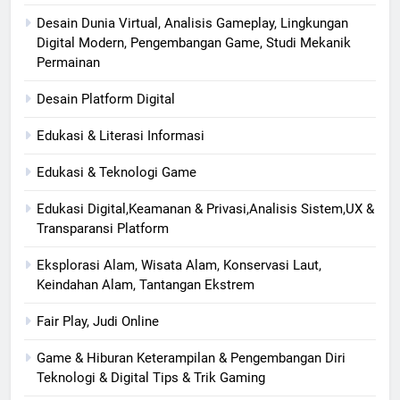
Desain Dunia Virtual, Analisis Gameplay, Lingkungan
Digital Modern, Pengembangan Game, Studi Mekanik
Permainan
Desain Platform Digital
Edukasi & Literasi Informasi
Edukasi & Teknologi Game
Edukasi Digital,Keamanan & Privasi,Analisis Sistem,UX &
Transparansi Platform
Eksplorasi Alam, Wisata Alam, Konservasi Laut,
Keindahan Alam, Tantangan Ekstrem
Fair Play, Judi Online
Game & Hiburan Keterampilan & Pengembangan Diri
Teknologi & Digital Tips & Trik Gaming