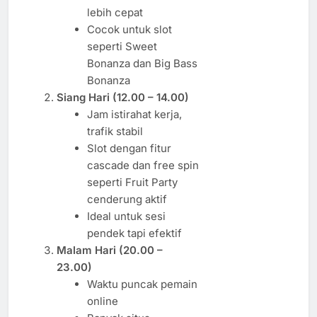
lebih cepat
Cocok untuk slot
seperti Sweet
Bonanza dan Big Bass
Bonanza
Siang Hari (12.00 – 14.00)
Jam istirahat kerja,
trafik stabil
Slot dengan fitur
cascade dan free spin
seperti Fruit Party
cenderung aktif
Ideal untuk sesi
pendek tapi efektif
Malam Hari (20.00 –
23.00)
Waktu puncak pemain
online