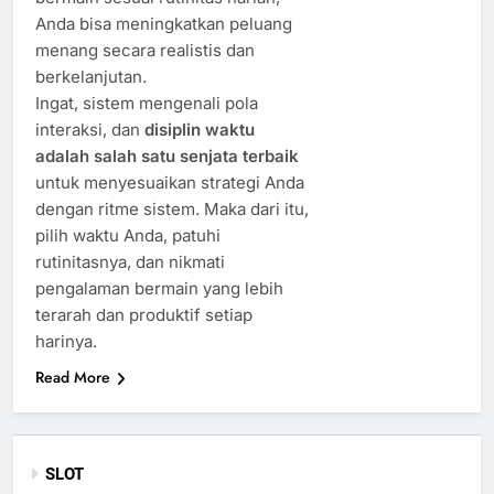
Anda bisa meningkatkan peluang
menang secara realistis dan
berkelanjutan.
Ingat, sistem mengenali pola
interaksi, dan
disiplin waktu
adalah salah satu senjata terbaik
untuk menyesuaikan strategi Anda
dengan ritme sistem. Maka dari itu,
pilih waktu Anda, patuhi
rutinitasnya, dan nikmati
pengalaman bermain yang lebih
terarah dan produktif setiap
harinya.
Read More
SLOT