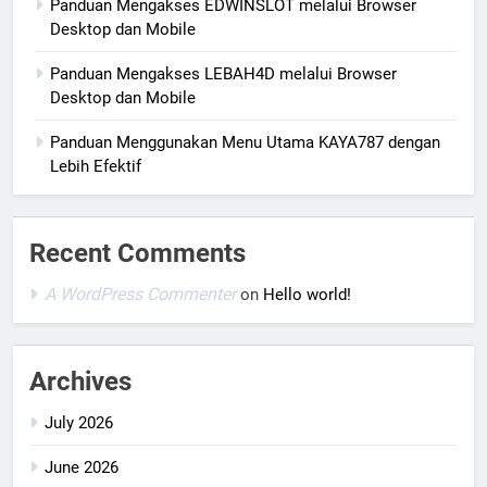
Panduan Mengakses EDWINSLOT melalui Browser
Desktop dan Mobile
Panduan Mengakses LEBAH4D melalui Browser
Desktop dan Mobile
Panduan Menggunakan Menu Utama KAYA787 dengan
Lebih Efektif
Recent Comments
A WordPress Commenter
on
Hello world!
Archives
July 2026
June 2026