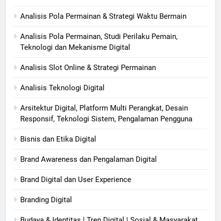
Analisis Pola Permainan & Strategi Waktu Bermain
Analisis Pola Permainan, Studi Perilaku Pemain,
Teknologi dan Mekanisme Digital
Analisis Slot Online & Strategi Permainan
Analisis Teknologi Digital
Arsitektur Digital, Platform Multi Perangkat, Desain
Responsif, Teknologi Sistem, Pengalaman Pengguna
Bisnis dan Etika Digital
Brand Awareness dan Pengalaman Digital
Brand Digital dan User Experience
Branding Digital
Budaya & Identitas | Tren Digital | Sosial & Masyarakat