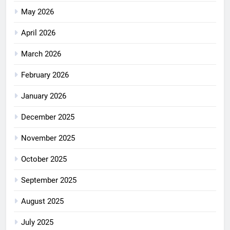
May 2026
April 2026
March 2026
February 2026
January 2026
December 2025
November 2025
October 2025
September 2025
August 2025
July 2025