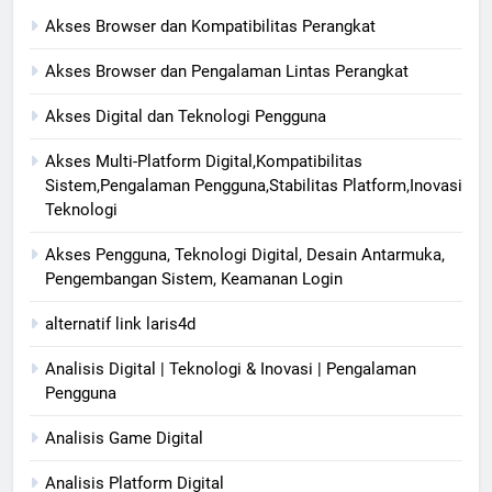
Akses Browser dan Kompatibilitas Perangkat
Akses Browser dan Pengalaman Lintas Perangkat
Akses Digital dan Teknologi Pengguna
Akses Multi-Platform Digital,Kompatibilitas
Sistem,Pengalaman Pengguna,Stabilitas Platform,Inovasi
Teknologi
Akses Pengguna, Teknologi Digital, Desain Antarmuka,
Pengembangan Sistem, Keamanan Login
alternatif link laris4d
Analisis Digital | Teknologi & Inovasi | Pengalaman
Pengguna
Analisis Game Digital
Analisis Platform Digital