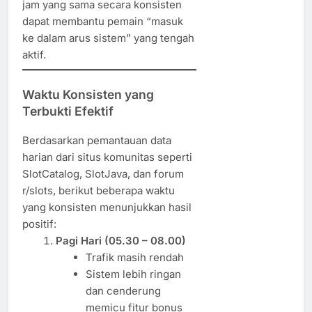
jam yang sama secara konsisten
dapat membantu pemain “masuk
ke dalam arus sistem” yang tengah
aktif.
Waktu Konsisten yang
Terbukti Efektif
Berdasarkan pemantauan data
harian dari situs komunitas seperti
SlotCatalog, SlotJava, dan forum
r/slots, berikut beberapa waktu
yang konsisten menunjukkan hasil
positif:
Pagi Hari (05.30 – 08.00)
Trafik masih rendah
Sistem lebih ringan
dan cenderung
memicu fitur bonus