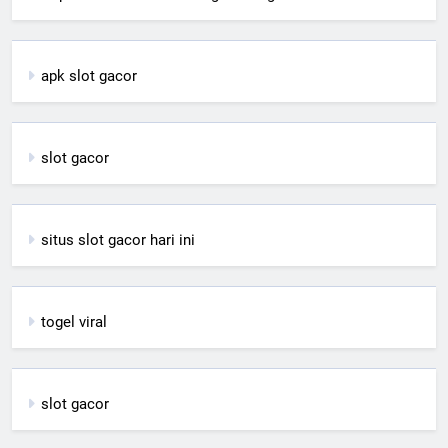
apk slot gacor
slot gacor
situs slot gacor hari ini
togel viral
slot gacor