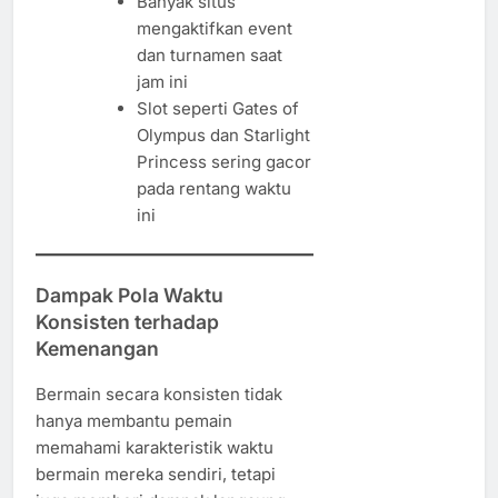
Banyak situs
mengaktifkan event
dan turnamen saat
jam ini
Slot seperti Gates of
Olympus dan Starlight
Princess sering gacor
pada rentang waktu
ini
Dampak Pola Waktu
Konsisten terhadap
Kemenangan
Bermain secara konsisten tidak
hanya membantu pemain
memahami karakteristik waktu
bermain mereka sendiri, tetapi