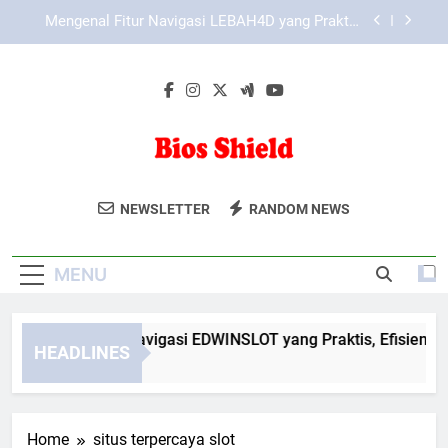
Skip
Panduan Mengakses EDWINSLOT melalui
to
Browser Desktop dan Mobile
content
Panduan Mengakses LEBAH4D melalui Browser
Desktop dan Mobile
Mengenal Fitur Navigasi EDWINSLOT yang
Praktis, Efisien, dan Mudah Dipahami
Mengenal Fitur Navigasi LEBAH4D yang Praktis
dan Efisien untuk Pengguna
Bios Shield
Lindungi Data Anda Dengan Layanan
Panduan Mengakses EDWINSLOT melalui
NEWSLETTER
RANDOM NEWS
Browser Desktop dan Mobile
Keamanan Digital Dari Bios Shield.
Panduan Mengakses LEBAH4D melalui Browser
Solusi Aman Untuk Era Digital.
Desktop dan Mobile
MENU
ngenal Fitur Navigasi EDWINSLOT yang Praktis, Efisien, dan
HEADLINES
Weeks Ago
Home
situs terpercaya slot