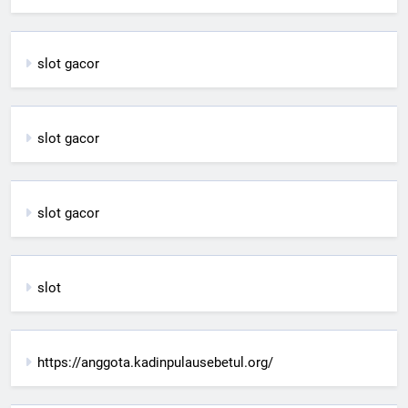
slot gacor
slot gacor
slot gacor
slot
https://anggota.kadinpulausebetul.org/