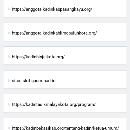
https://anggota.kadinkabpasangkayu.org/
https://anggota.kadinkablimapuluhkota.org/
https://kadinbinjaikota.org/
situs slot gacor hari ini
https://kadintasikmalayakota.org/program/
https://kadinbekasikab.org/tentang-kadin/ketua-umum/