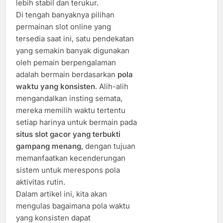
lebih stabil dan terukur.
Di tengah banyaknya pilihan
permainan slot online yang
tersedia saat ini, satu pendekatan
yang semakin banyak digunakan
oleh pemain berpengalaman
adalah bermain berdasarkan
pola
waktu yang konsisten
. Alih-alih
mengandalkan insting semata,
mereka memilih waktu tertentu
setiap harinya untuk bermain pada
situs slot gacor yang terbukti
gampang menang
, dengan tujuan
memanfaatkan kecenderungan
sistem untuk merespons pola
aktivitas rutin.
Dalam artikel ini, kita akan
mengulas bagaimana pola waktu
yang konsisten dapat