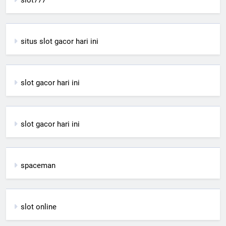
slot777
situs slot gacor hari ini
slot gacor hari ini
slot gacor hari ini
spaceman
slot online