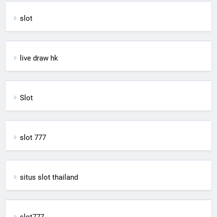
slot
live draw hk
Slot
slot 777
situs slot thailand