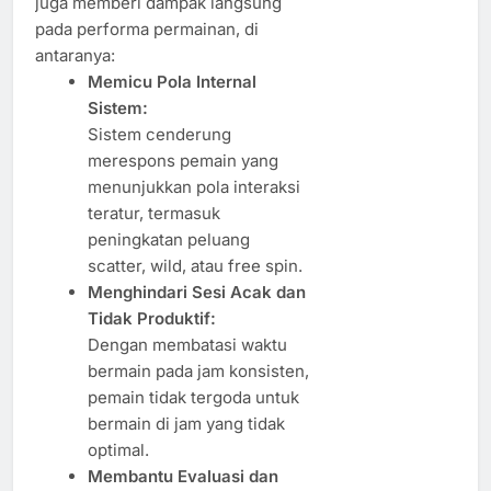
juga memberi dampak langsung
pada performa permainan, di
antaranya:
Memicu Pola Internal
Sistem:
Sistem cenderung
merespons pemain yang
menunjukkan pola interaksi
teratur, termasuk
peningkatan peluang
scatter, wild, atau free spin.
Menghindari Sesi Acak dan
Tidak Produktif:
Dengan membatasi waktu
bermain pada jam konsisten,
pemain tidak tergoda untuk
bermain di jam yang tidak
optimal.
Membantu Evaluasi dan