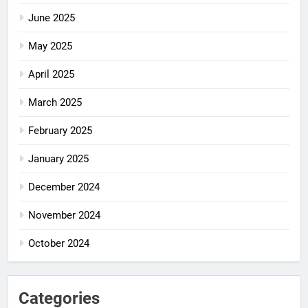
June 2025
May 2025
April 2025
March 2025
February 2025
January 2025
December 2024
November 2024
October 2024
Categories