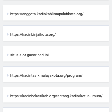
https://anggota.kadinkablimapuluhkota.org/
https://kadinbinjaikota.org/
situs slot gacor hari ini
https://kadintasikmalayakota.org/program/
https://kadinbekasikab.org/tentang-kadin/ketua-umum/