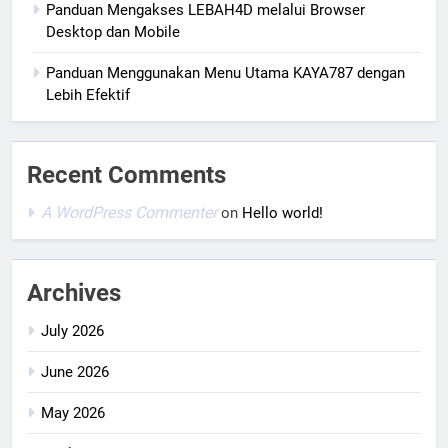
Panduan Mengakses LEBAH4D melalui Browser
Desktop dan Mobile
Panduan Menggunakan Menu Utama KAYA787 dengan
Lebih Efektif
Recent Comments
A WordPress Commenter
on
Hello world!
Archives
July 2026
June 2026
May 2026