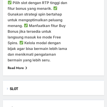
Pilih slot dengan RTP tinggi dan
fitur bonus yang menarik.
Gunakan strategi spin bertahap
untuk mengoptimalkan peluang
menang.
Manfaatkan fitur Buy
Bonus jika tersedia untuk
langsung masuk ke mode Free
Spins.
Kelola modal dengan
bijak agar bisa bermain lebih lama
dan menikmati pengalaman
bermain yang lebih seru.
Read More
SLOT