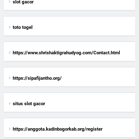
slot gacor
toto togel
https://www.shrishaktigrahudyog.com/Contact.html
https://sipafijantho.org/
situs slot gacor
https://anggota.kadinbogorkab.org/register