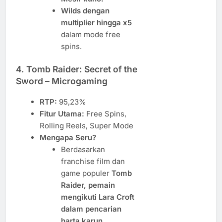
Wilds dengan
multiplier hingga x5
dalam mode free
spins.
4. Tomb Raider: Secret of the
Sword – Microgaming
RTP:
95,23%
Fitur Utama:
Free Spins,
Rolling Reels, Super Mode
Mengapa Seru?
Berdasarkan
franchise film dan
game populer
Tomb
Raider, pemain
mengikuti Lara Croft
dalam pencarian
harta karun