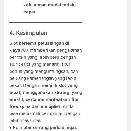
kehilangan modal terlalu
cepat.
4. Kesimpulan
Slot
bertema petualangan di
Kaya787
memberikan pengalaman
bermain yang lebih seru dengan
alur cerita yang menarik, fitur
bonus yang menguntungkan, dan
peluang kemenangan yang lebih
besar. Dengan
memilih slot yang
tepat, menggunakan strategi yang
efektif, serta memanfaatkan fitur
free spins dan multiplier
, Anda
bisa menikmati permainan dengan
lebih maksimal.
?
Poin utama yang perlu diingat: