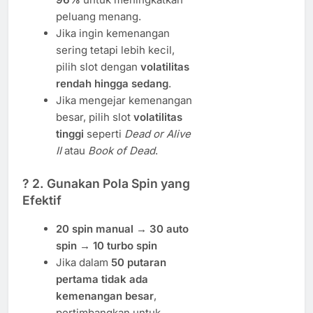
peluang menang.
Jika ingin kemenangan
sering tetapi lebih kecil,
pilih slot dengan
volatilitas
rendah hingga sedang
.
Jika mengejar kemenangan
besar, pilih slot
volatilitas
tinggi
seperti
Dead or Alive
II
atau
Book of Dead
.
? 2. Gunakan Pola Spin yang
Efektif
20 spin manual → 30 auto
spin → 10 turbo spin
Jika dalam
50 putaran
pertama tidak ada
kemenangan besar
,
pertimbangkan untuk