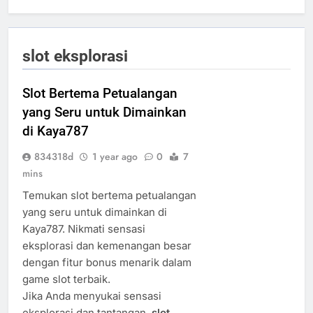
slot eksplorasi
Slot Bertema Petualangan
yang Seru untuk Dimainkan
di Kaya787
834318d
1 year ago
0
7
mins
Temukan slot bertema petualangan
yang seru untuk dimainkan di
Kaya787. Nikmati sensasi
eksplorasi dan kemenangan besar
dengan fitur bonus menarik dalam
game slot terbaik.
Jika Anda menyukai sensasi
eksplorasi dan tantangan,
slot