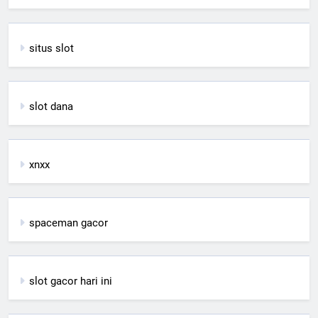
situs slot
slot dana
xnxx
spaceman gacor
slot gacor hari ini