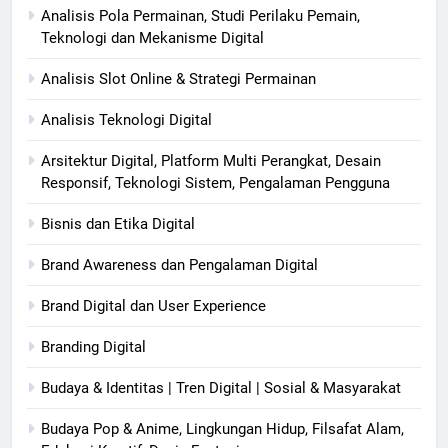
Analisis Pola Permainan, Studi Perilaku Pemain,
Teknologi dan Mekanisme Digital
Analisis Slot Online & Strategi Permainan
Analisis Teknologi Digital
Arsitektur Digital, Platform Multi Perangkat, Desain
Responsif, Teknologi Sistem, Pengalaman Pengguna
Bisnis dan Etika Digital
Brand Awareness dan Pengalaman Digital
Brand Digital dan User Experience
Branding Digital
Budaya & Identitas | Tren Digital | Sosial & Masyarakat
Budaya Pop & Anime, Lingkungan Hidup, Filsafat Alam,