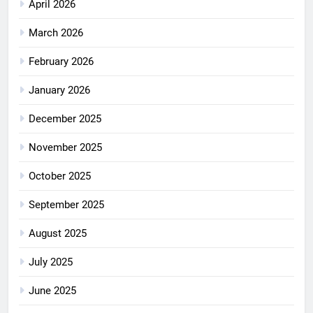
April 2026
March 2026
February 2026
January 2026
December 2025
November 2025
October 2025
September 2025
August 2025
July 2025
June 2025