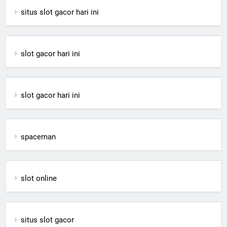
situs slot gacor hari ini
slot gacor hari ini
slot gacor hari ini
spaceman
slot online
situs slot gacor