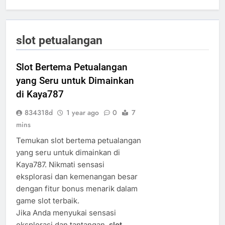
slot petualangan
Slot Bertema Petualangan
yang Seru untuk Dimainkan
di Kaya787
834318d
1 year ago
0
7
mins
Temukan slot bertema petualangan
yang seru untuk dimainkan di
Kaya787. Nikmati sensasi
eksplorasi dan kemenangan besar
dengan fitur bonus menarik dalam
game slot terbaik.
Jika Anda menyukai sensasi
eksplorasi dan tantangan,
slot