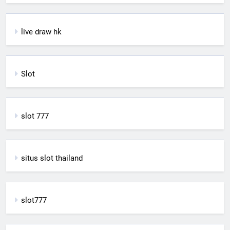
live draw hk
Slot
slot 777
situs slot thailand
slot777