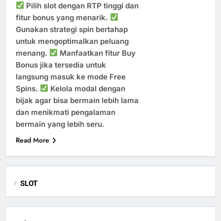
Pilih slot dengan RTP tinggi dan
fitur bonus yang menarik.
Gunakan strategi spin bertahap
untuk mengoptimalkan peluang
menang.
Manfaatkan fitur Buy
Bonus jika tersedia untuk
langsung masuk ke mode Free
Spins.
Kelola modal dengan
bijak agar bisa bermain lebih lama
dan menikmati pengalaman
bermain yang lebih seru.
Read More
SLOT