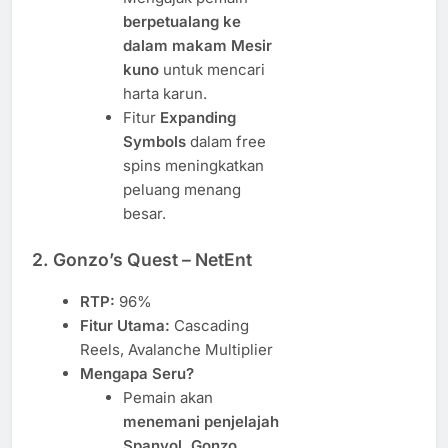
berpetualang ke
dalam makam Mesir
kuno
untuk mencari
harta karun.
Fitur
Expanding
Symbols
dalam free
spins meningkatkan
peluang menang
besar.
2. Gonzo’s Quest – NetEnt
RTP:
96%
Fitur Utama:
Cascading
Reels, Avalanche Multiplier
Mengapa Seru?
Pemain akan
menemani penjelajah
Spanyol, Gonzo,