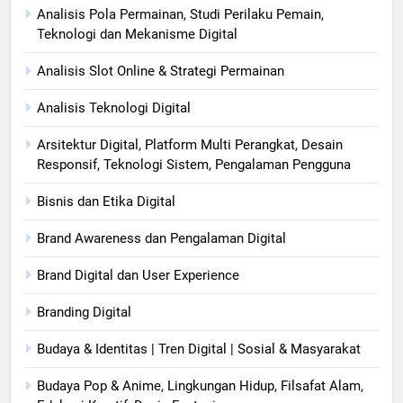
Analisis Pola Permainan, Studi Perilaku Pemain,
Teknologi dan Mekanisme Digital
Analisis Slot Online & Strategi Permainan
Analisis Teknologi Digital
Arsitektur Digital, Platform Multi Perangkat, Desain
Responsif, Teknologi Sistem, Pengalaman Pengguna
Bisnis dan Etika Digital
Brand Awareness dan Pengalaman Digital
Brand Digital dan User Experience
Branding Digital
Budaya & Identitas | Tren Digital | Sosial & Masyarakat
Budaya Pop & Anime, Lingkungan Hidup, Filsafat Alam,