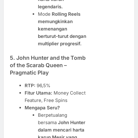
legendaris.
Mode
Rolling Reels
memungkinkan
kemenangan
berturut-turut dengan
multiplier progresif.
5. John Hunter and the Tomb
of the Scarab Queen –
Pragmatic Play
RTP:
96,5%
Fitur Utama:
Money Collect
Feature, Free Spins
Mengapa Seru?
Berpetualang
bersama
John Hunter
dalam mencari harta
karun Mesir yang