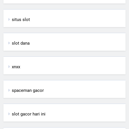
situs slot
slot dana
xnxx
spaceman gacor
slot gacor hari ini