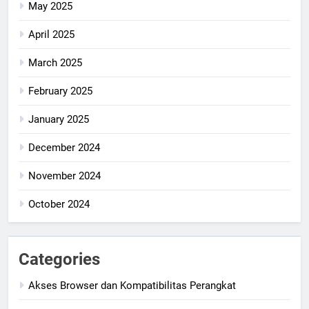
May 2025
April 2025
March 2025
February 2025
January 2025
December 2024
November 2024
October 2024
Categories
Akses Browser dan Kompatibilitas Perangkat