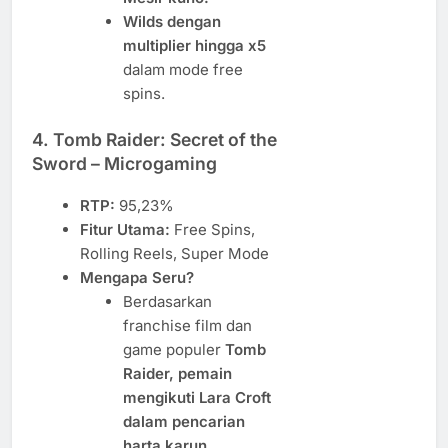
Wilds dengan
multiplier hingga x5
dalam mode free
spins.
4. Tomb Raider: Secret of the
Sword – Microgaming
RTP:
95,23%
Fitur Utama:
Free Spins,
Rolling Reels, Super Mode
Mengapa Seru?
Berdasarkan
franchise film dan
game populer
Tomb
Raider, pemain
mengikuti Lara Croft
dalam pencarian
harta karun