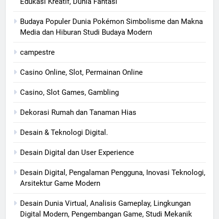
Edukasi Kreatif, Dunia Fantasi
Budaya Populer Dunia Pokémon Simbolisme dan Makna
Media dan Hiburan Studi Budaya Modern
campestre
Casino Online, Slot, Permainan Online
Casino, Slot Games, Gambling
Dekorasi Rumah dan Tanaman Hias
Desain & Teknologi Digital.
Desain Digital dan User Experience
Desain Digital, Pengalaman Pengguna, Inovasi Teknologi,
Arsitektur Game Modern
Desain Dunia Virtual, Analisis Gameplay, Lingkungan
Digital Modern, Pengembangan Game, Studi Mekanik