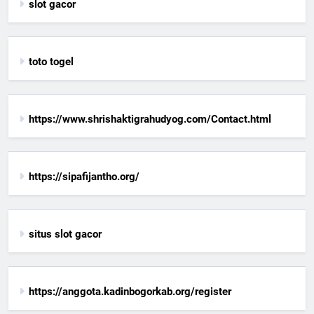
slot gacor
toto togel
https://www.shrishaktigrahudyog.com/Contact.html
https://sipafijantho.org/
situs slot gacor
https://anggota.kadinbogorkab.org/register