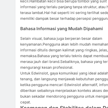
kecil.Hambatan kecil bisa berupa tombol yang sulit
informasi yang terlalu panjang tanpa struktur, atau
terasa lambat.Hal-hal seperti ini sering terlihat sed
memiliki dampak besar terhadap persepsi penggun
Bahasa Informasi yang Mudah Dipahami
Selain visual, bahasa juga berperan besar dalam
kenyamanan.Pengguna akan lebih mudah memahami 
informasi ditulis dengan kalimat yang ringkas, jelas,
memaksa.Bahasa yang terlalu teknis dapat membua
merasa jauh dari brand.Sebaliknya, bahasa yang ter
mengurangi kesan profesional.
Untuk Edwinslot, gaya komunikasi yang ideal adalah
tenang, dan langsung menjawab kebutuhan penggu
ketika pengguna mencari Edwinslot alternatif, info
diberikan sebaiknya menjelaskan konteks akses den
bukan sekadar mendorong pengguna untuk mengam
cepat.