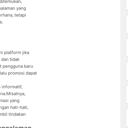
 ditemukan,
 halaman yang
erhana, tetapi
a.
platform jika
 dan tidak
t pengguna baru
lalu promosi dapat
 informatif,
na.Misalnya,
rmasi yang
gan hati-hati,
bil tindakan