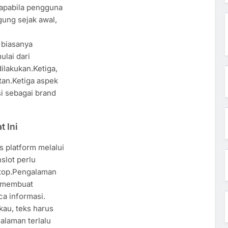
 apabila pengguna
ung sejak awal,
 biasanya
lai dari
lakukan.Ketiga,
tan.Ketiga aspek
i sebagai brand
 Ini
s platform melalui
slot perlu
sktop.Pengalaman
k membuat
a informasi.
kau, teks harus
alaman terlalu