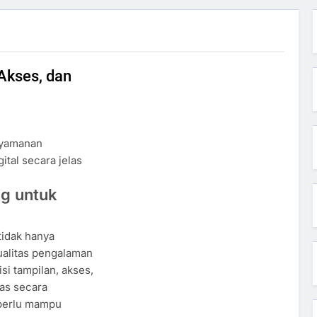
 Akses, dan
enyamanan
tal secara jelas
g untuk
tidak hanya
ualitas pengalaman
si tampilan, akses,
as secara
 perlu mampu