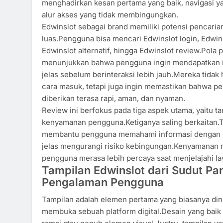
menghadirkan kesan pertama yang baik, navigasi y
alur akses yang tidak membingungkan.
Edwinslot sebagai brand memiliki potensi pencari
luas.Pengguna bisa mencari Edwinslot login, Edwin
Edwinslot alternatif, hingga Edwinslot review.Pola 
menunjukkan bahwa pengguna ingin mendapatkan 
jelas sebelum berinteraksi lebih jauh.Mereka tidak 
cara masuk, tetapi juga ingin memastikan bahwa p
diberikan terasa rapi, aman, dan nyaman.
Review ini berfokus pada tiga aspek utama, yaitu ta
kenyamanan pengguna.Ketiganya saling berkaitan.T
membantu pengguna memahami informasi dengan 
jelas mengurangi risiko kebingungan.Kenyamanan
pengguna merasa lebih percaya saat menjelajahi lay
Tampilan Edwinslot dari Sudut P
Pengalaman Pengguna
Tampilan adalah elemen pertama yang biasanya din
membuka sebuah platform digital.Desain yang baik 