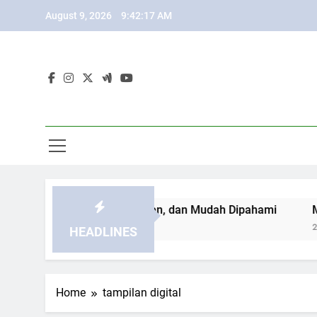
Skip
August 9, 2026
9:42:18 AM
to
content
Bio
Lindungi D
ang Praktis, Efisien, dan Mudah Dipahami
Mengenal Fit
2 Weeks Ago
HEADLINES
Home
tampilan digital