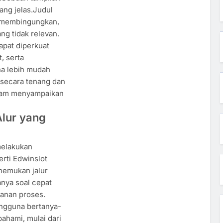
yang jelas.Judul
a membingungkan,
ng tidak relevan.
apat diperkuat
t, serta
na lebih mudah
 secara tenang dan
dalam menyampaikan
Alur yang
melakukan
erti Edwinslot
nemukan jalur
nya soal cepat
manan proses.
engguna bertanya-
pahami, mulai dari