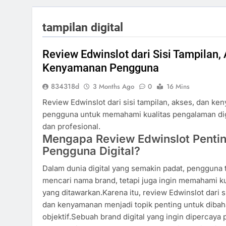
tampilan digital
Review Edwinslot dari Sisi Tampilan,
Kenyamanan Pengguna
834318d
3 Months Ago
0
16 Mins
Review Edwinslot dari sisi tampilan, akses, dan k
pengguna untuk memahami kualitas pengalaman digi
dan profesional.
Mengapa Review Edwinslot Pentin
Pengguna Digital?
Dalam dunia digital yang semakin padat, pengguna 
mencari nama brand, tetapi juga ingin memahami k
yang ditawarkan.Karena itu, review Edwinslot dari si
dan kenyamanan menjadi topik penting untuk dibah
objektif.Sebuah brand digital yang ingin dipercaya