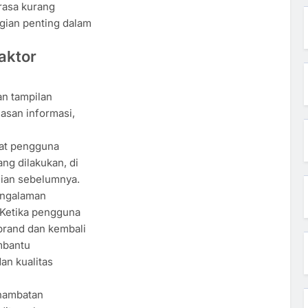
erasa kurang
gian penting dalam
aktor
n tampilan
asan informasi,
at pengguna
ng dilakukan, di
gian sebelumnya.
pengalaman
.Ketika pengguna
brand dan kembali
mbantu
an kualitas
 hambatan