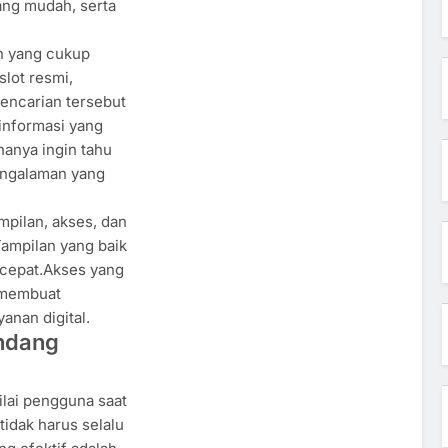
ang mudah, serta
an yang cukup
slot resmi,
pencarian tersebut
informasi yang
hanya ingin tahu
engalaman yang
mpilan, akses, dan
ampilan yang baik
cepat.Akses yang
 membuat
anan digital.
andang
ilai pengguna saat
tidak harus selalu