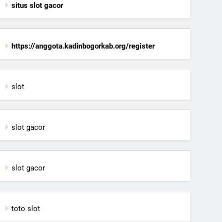
situs slot gacor
https://anggota.kadinbogorkab.org/register
slot
slot gacor
slot gacor
toto slot