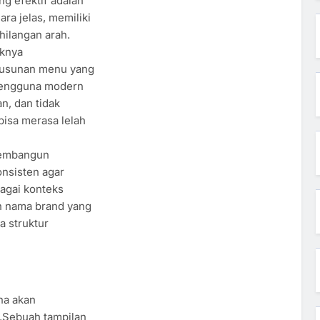
ng efektif adalah
a jelas, memiliki
hilangan arah.
iknya
susunan menu yang
.Pengguna modern
n, dan tidak
bisa merasa lelah
 membangun
onsisten agar
agai konteks
n nama brand yang
a struktur
na akan
.Sebuah tampilan