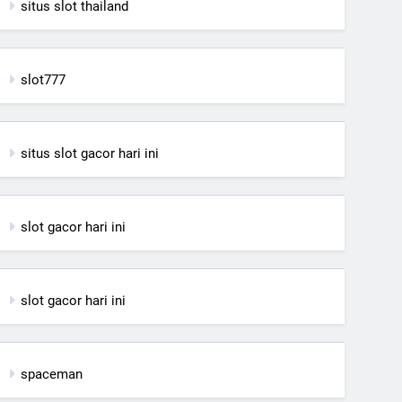
situs slot thailand
slot777
situs slot gacor hari ini
slot gacor hari ini
slot gacor hari ini
spaceman