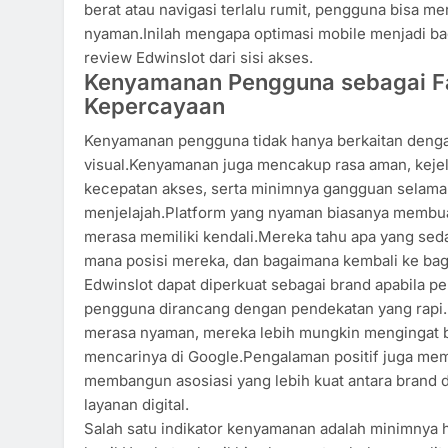
berat atau navigasi terlalu rumit, pengguna bisa m
nyaman.Inilah mengapa optimasi mobile menjadi ba
review Edwinslot dari sisi akses.
Kenyamanan Pengguna sebagai F
Kepercayaan
Kenyamanan pengguna tidak hanya berkaitan denga
visual.Kenyamanan juga mencakup rasa aman, kejel
kecepatan akses, serta minimnya gangguan selama
menjelajah.Platform yang nyaman biasanya membu
merasa memiliki kendali.Mereka tahu apa yang seda
mana posisi mereka, dan bagaimana kembali ke ba
Edwinslot dapat diperkuat sebagai brand apabila 
pengguna dirancang dengan pendekatan yang rapi
merasa nyaman, mereka lebih mungkin mengingat 
mencarinya di Google.Pengalaman positif juga me
membangun asosiasi yang lebih kuat antara brand d
layanan digital.
Salah satu indikator kenyamanan adalah minimnya