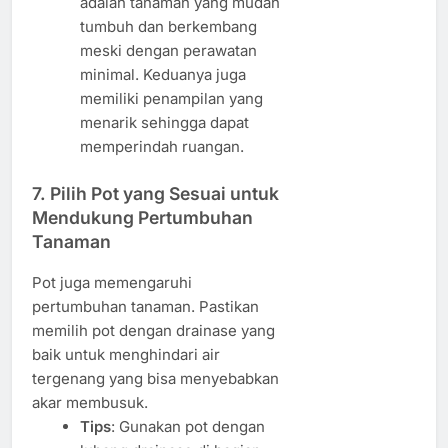
adalah tanaman yang mudah
tumbuh dan berkembang
meski dengan perawatan
minimal. Keduanya juga
memiliki penampilan yang
menarik sehingga dapat
memperindah ruangan.
7.
Pilih Pot yang Sesuai untuk
Mendukung Pertumbuhan
Tanaman
Pot juga memengaruhi
pertumbuhan tanaman. Pastikan
memilih pot dengan drainase yang
baik untuk menghindari air
tergenang yang bisa menyebabkan
akar membusuk.
Tips
: Gunakan pot dengan