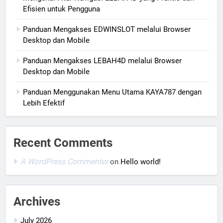
Efisien untuk Pengguna
Panduan Mengakses EDWINSLOT melalui Browser
Desktop dan Mobile
Panduan Mengakses LEBAH4D melalui Browser
Desktop dan Mobile
Panduan Menggunakan Menu Utama KAYA787 dengan
Lebih Efektif
Recent Comments
A WordPress Commenter
on
Hello world!
Archives
July 2026