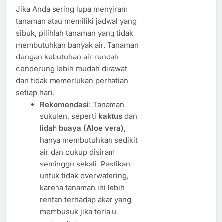
Jika Anda sering lupa menyiram
tanaman atau memiliki jadwal yang
sibuk, pilihlah tanaman yang tidak
membutuhkan banyak air. Tanaman
dengan kebutuhan air rendah
cenderung lebih mudah dirawat
dan tidak memerlukan perhatian
setiap hari.
Rekomendasi
: Tanaman
sukulen, seperti
kaktus
dan
lidah buaya (Aloe vera)
,
hanya membutuhkan sedikit
air dan cukup disiram
seminggu sekali. Pastikan
untuk tidak overwatering,
karena tanaman ini lebih
rentan terhadap akar yang
membusuk jika terlalu