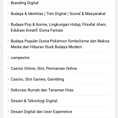
Branding Digital
Budaya & Identitas | Tren Digital | Sosial & Masyarakat
Budaya Pop & Anime, Lingkungan Hidup, Filsafat Alam,
Edukasi Kreatif, Dunia Fantasi
Budaya Populer Dunia Pokémon Simbolisme dan Makna
Media dan Hiburan Studi Budaya Modern
campestre
Casino Online, Slot, Permainan Online
Casino, Slot Games, Gambling
Dekorasi Rumah dan Tanaman Hias
Desain & Teknologi Digital.
Desain Digital dan User Experience