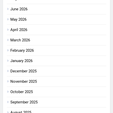
June 2026
May 2026
April 2026
March 2026
February 2026
January 2026
December 2025
November 2025
October 2025
September 2025
August 2025