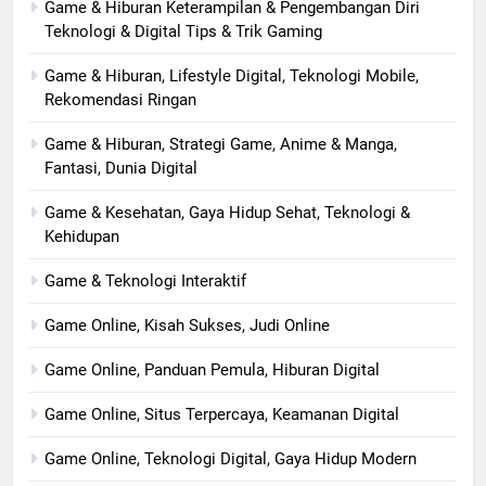
Game & Hiburan Keterampilan & Pengembangan Diri
Teknologi & Digital Tips & Trik Gaming
Game & Hiburan, Lifestyle Digital, Teknologi Mobile,
Rekomendasi Ringan
Game & Hiburan, Strategi Game, Anime & Manga,
Fantasi, Dunia Digital
Game & Kesehatan, Gaya Hidup Sehat, Teknologi &
Kehidupan
Game & Teknologi Interaktif
Game Online, Kisah Sukses, Judi Online
Game Online, Panduan Pemula, Hiburan Digital
Game Online, Situs Terpercaya, Keamanan Digital
Game Online, Teknologi Digital, Gaya Hidup Modern