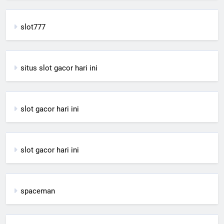
slot777
situs slot gacor hari ini
slot gacor hari ini
slot gacor hari ini
spaceman