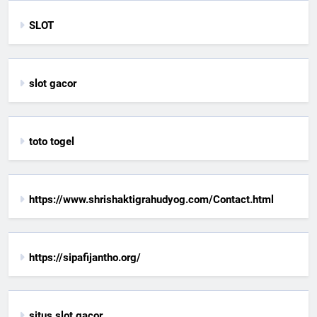
SLOT
slot gacor
toto togel
https://www.shrishaktigrahudyog.com/Contact.html
https://sipafijantho.org/
situs slot gacor