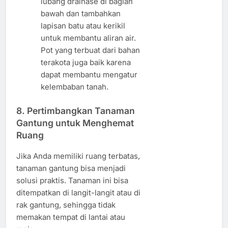
lubang drainase di bagian
bawah dan tambahkan
lapisan batu atau kerikil
untuk membantu aliran air.
Pot yang terbuat dari bahan
terakota juga baik karena
dapat membantu mengatur
kelembaban tanah.
8.
Pertimbangkan Tanaman
Gantung untuk Menghemat
Ruang
Jika Anda memiliki ruang terbatas,
tanaman gantung bisa menjadi
solusi praktis. Tanaman ini bisa
ditempatkan di langit-langit atau di
rak gantung, sehingga tidak
memakan tempat di lantai atau