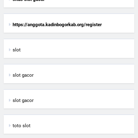
https://anggota.kadinbogorkab.org/register
slot
slot gacor
slot gacor
toto slot