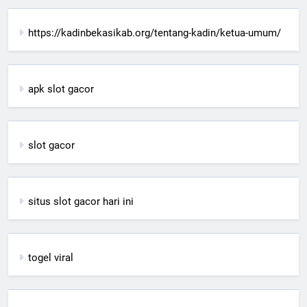
https://kadinbekasikab.org/tentang-kadin/ketua-umum/
apk slot gacor
slot gacor
situs slot gacor hari ini
togel viral