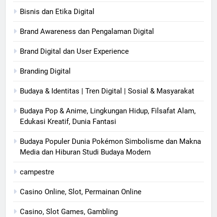
Bisnis dan Etika Digital
Brand Awareness dan Pengalaman Digital
Brand Digital dan User Experience
Branding Digital
Budaya & Identitas | Tren Digital | Sosial & Masyarakat
Budaya Pop & Anime, Lingkungan Hidup, Filsafat Alam,
Edukasi Kreatif, Dunia Fantasi
Budaya Populer Dunia Pokémon Simbolisme dan Makna
Media dan Hiburan Studi Budaya Modern
campestre
Casino Online, Slot, Permainan Online
Casino, Slot Games, Gambling