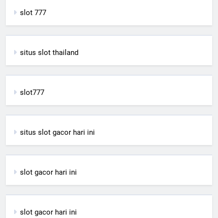
slot 777
situs slot thailand
slot777
situs slot gacor hari ini
slot gacor hari ini
slot gacor hari ini