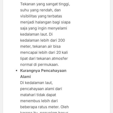
Tekanan yang sangat tinggi,
suhu yang rendah, dan
visibilitas yang terbatas
menjadi halangan bagi siapa
saja yang ingin menyelami
kedalaman laut. Di
kedalaman lebih dari 200
meter, tekanan air bisa
mencapai lebih dari 20 kali
lipat dari tekanan atmosfer
normal di permukaan.
Kurangnya Pencahayaan
Alami
Di kedalaman laut,
pencahayaan alami dari
matahari tidak dapat
menembus lebih dari
beberapa ratus meter. Oleh
karena itu, penyelam harus