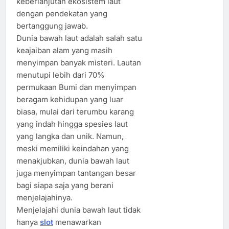
keberlanjutan ekosistem laut
dengan pendekatan yang
bertanggung jawab.
Dunia bawah laut adalah salah satu
keajaiban alam yang masih
menyimpan banyak misteri. Lautan
menutupi lebih dari 70%
permukaan Bumi dan menyimpan
beragam kehidupan yang luar
biasa, mulai dari terumbu karang
yang indah hingga spesies laut
yang langka dan unik. Namun,
meski memiliki keindahan yang
menakjubkan, dunia bawah laut
juga menyimpan tantangan besar
bagi siapa saja yang berani
menjelajahinya.
Menjelajahi dunia bawah laut tidak
hanya
slot
menawarkan