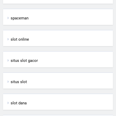
spaceman
slot online
situs slot gacor
situs slot
slot dana