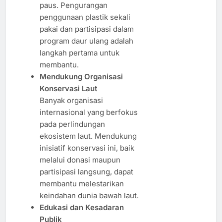
paus. Pengurangan
penggunaan plastik sekali
pakai dan partisipasi dalam
program daur ulang adalah
langkah pertama untuk
membantu.
Mendukung Organisasi
Konservasi Laut
Banyak organisasi
internasional yang berfokus
pada perlindungan
ekosistem laut. Mendukung
inisiatif konservasi ini, baik
melalui donasi maupun
partisipasi langsung, dapat
membantu melestarikan
keindahan dunia bawah laut.
Edukasi dan Kesadaran
Publik