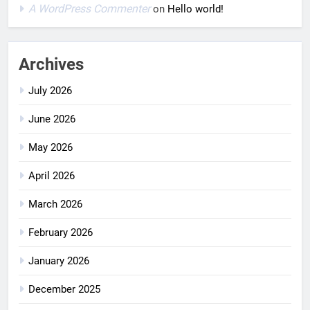
A WordPress Commenter
on
Hello world!
Archives
July 2026
June 2026
May 2026
April 2026
March 2026
February 2026
January 2026
December 2025