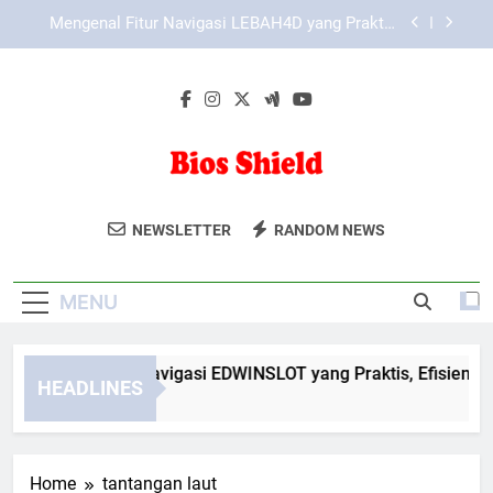
Skip
Panduan Mengakses EDWINSLOT melalui
to
Browser Desktop dan Mobile
content
Panduan Mengakses LEBAH4D melalui Browser
Desktop dan Mobile
Mengenal Fitur Navigasi EDWINSLOT yang
Praktis, Efisien, dan Mudah Dipahami
Mengenal Fitur Navigasi LEBAH4D yang Praktis
dan Efisien untuk Pengguna
Bios Shield
Lindungi Data Anda Dengan Layanan
Panduan Mengakses EDWINSLOT melalui
NEWSLETTER
RANDOM NEWS
Browser Desktop dan Mobile
Keamanan Digital Dari Bios Shield.
Panduan Mengakses LEBAH4D melalui Browser
Solusi Aman Untuk Era Digital.
Desktop dan Mobile
MENU
ngenal Fitur Navigasi EDWINSLOT yang Praktis, Efisien, dan
HEADLINES
Weeks Ago
Home
tantangan laut