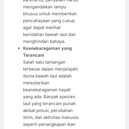
mengandalkan lampu
khusus untuk memberikan
pencahayaan yang cukup
agar dapat melihat
keindahan bawah laut dan
menghindari bahaya.
Keanekaragaman yang
Terancam
Salah satu tantangan
terbesar dalam menjelajahi
dunia bawah laut adalah
melestarikan
keanekaragaman hayati
yang ada. Banyak spesies
laut yang terancam punah
akibat polusi, perubahan
iklim, dan aktivitas manusia
seperti penangkapan ikan