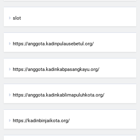
slot
https://anggota.kadinpulausebetul.org/
https://anggota.kadinkabpasangkayu.org/
https://anggota.kadinkablimapuluhkota.org/
https://kadinbinjaikota.org/