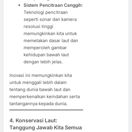
Sistem Pencitraan Canggih
:
Teknologi pencitraan
seperti sonar dan kamera
resolusi tinggi
memungkinkan kita untuk
memetakan dasar laut dan
memperoleh gambar
kehidupan bawah laut
dengan lebih jelas.
Inovasi ini memungkinkan kita
untuk menggali lebih dalam
tentang dunia bawah laut dan
memperkenalkan keindahan serta
tantangannya kepada dunia.
4. Konservasi Laut:
Tanggung Jawab Kita Semua