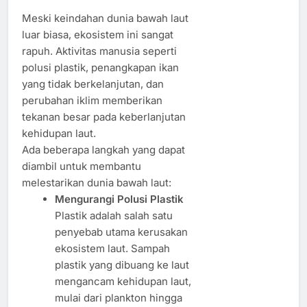
Meski keindahan dunia bawah laut
luar biasa, ekosistem ini sangat
rapuh. Aktivitas manusia seperti
polusi plastik, penangkapan ikan
yang tidak berkelanjutan, dan
perubahan iklim memberikan
tekanan besar pada keberlanjutan
kehidupan laut.
Ada beberapa langkah yang dapat
diambil untuk membantu
melestarikan dunia bawah laut:
Mengurangi Polusi Plastik
Plastik adalah salah satu
penyebab utama kerusakan
ekosistem laut. Sampah
plastik yang dibuang ke laut
mengancam kehidupan laut,
mulai dari plankton hingga