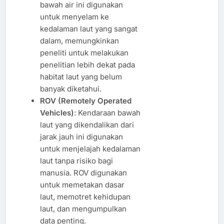
bawah air ini digunakan
untuk menyelam ke
kedalaman laut yang sangat
dalam, memungkinkan
peneliti untuk melakukan
penelitian lebih dekat pada
habitat laut yang belum
banyak diketahui.
ROV (Remotely Operated
Vehicles)
: Kendaraan bawah
laut yang dikendalikan dari
jarak jauh ini digunakan
untuk menjelajah kedalaman
laut tanpa risiko bagi
manusia. ROV digunakan
untuk memetakan dasar
laut, memotret kehidupan
laut, dan mengumpulkan
data penting.