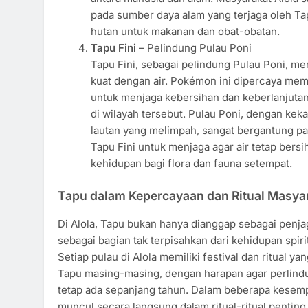
pada sumber daya alam yang terjaga oleh Tap
hutan untuk makanan dan obat-obatan.
Tapu Fini
– Pelindung Pulau Poni
Tapu Fini, sebagai pelindung Pulau Poni, me
kuat dengan air. Pokémon ini dipercaya memi
untuk menjaga kebersihan dan keberlanjutan
di wilayah tersebut. Pulau Poni, dengan kek
lautan yang melimpah, sangat bergantung p
Tapu Fini untuk menjaga agar air tetap bers
kehidupan bagi flora dan fauna setempat.
Tapu dalam Kepercayaan dan Ritual Masyar
Di Alola, Tapu bukan hanya dianggap sebagai penjag
sebagai bagian tak terpisahkan dari kehidupan spiri
Setiap pulau di Alola memiliki festival dan ritual y
Tapu masing-masing, dengan harapan agar perlin
tetap ada sepanjang tahun. Dalam beberapa kesem
muncul secara langsung dalam ritual-ritual penting