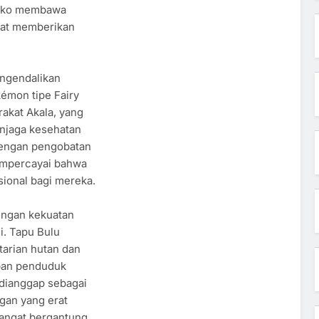
Koko membawa
pat memberikan
ngendalikan
kémon tipe Fairy
rakat Akala, yang
njaga kesehatan
dengan pengobatan
empercayai bahwa
onal bagi mereka.
dengan kekuatan
. Tapu Bulu
arian hutan dan
pan penduduk
 dianggap sebagai
gan yang erat
sangat bergantung