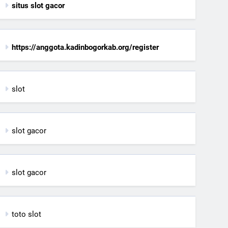
situs slot gacor
https://anggota.kadinbogorkab.org/register
slot
slot gacor
slot gacor
toto slot