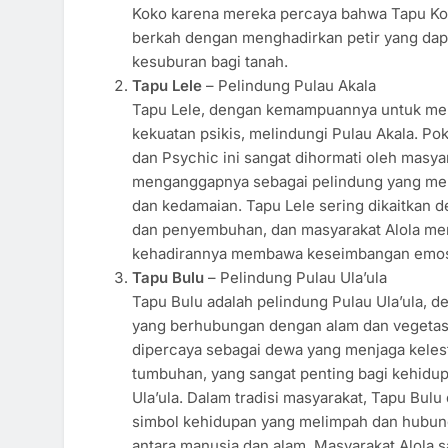
Koko karena mereka percaya bahwa Tapu 
berkah dengan menghadirkan petir yang da
kesuburan bagi tanah.
Tapu Lele
– Pelindung Pulau Akala
Tapu Lele, dengan kemampuannya untuk me
kekuatan psikis, melindungi Pulau Akala. Po
dan Psychic ini sangat dihormati oleh masya
menganggapnya sebagai pelindung yang me
dan kedamaian. Tapu Lele sering dikaitkan 
dan penyembuhan, dan masyarakat Alola m
kehadirannya membawa keseimbangan emosi
Tapu Bulu
– Pelindung Pulau Ula’ula
Tapu Bulu adalah pelindung Pulau Ula’ula, 
yang berhubungan dengan alam dan vegetasi
dipercaya sebagai dewa yang menjaga kelest
tumbuhan, yang sangat penting bagi kehidu
Ula’ula. Dalam tradisi masyarakat, Tapu Bulu
simbol kehidupan yang melimpah dan hubun
antara manusia dan alam. Masyarakat Alola 