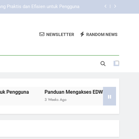
ng Praktis dan Efisien untuk Pengguna
melalui Browser Desktop dan Mobile
melalui Browser Desktop dan Mobile
NEWSLETTER
RANDOM NEWS
Praktis, Efisien, dan Mudah Dipahami
olusi Aman Untuk Era Digital.
ng Praktis dan Efisien untuk Pengguna
melalui Browser Desktop dan Mobile
melalui Browser Desktop dan Mobile
a
Panduan Mengakses EDWINSLOT melalui Browser Des
3 Weeks Ago