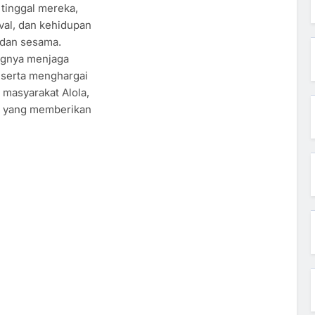
tinggal mereka,
ival, dan kehidupan
dan sesama.
ingnya menjaga
 serta menghargai
i masyarakat Alola,
g yang memberikan