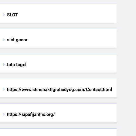
SLOT
slot gacor
toto togel
https://www.shrishaktigrahudyog.com/Contact.html
https://sipafijantho.org/