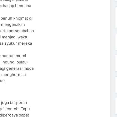
terhadap bencana
 penuh khidmat di
at mengenakan
n serta persembahan
i menjadi waktu
asa syukur mereka
enuntun moral.
lindungi pulau-
bagi generasi muda
, menghormati
tar.
u juga berperan
gai contoh, Tapu
dipercaya dapat