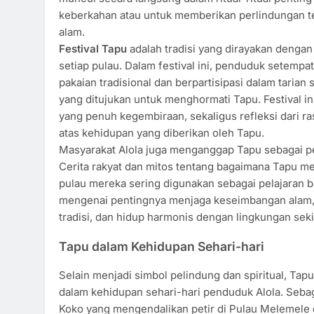
keberkahan atau untuk memberikan perlindungan 
alam.
Festival Tapu
adalah tradisi yang dirayakan dengan
setiap pulau. Dalam festival ini, penduduk setemp
pakaian tradisional dan berpartisipasi dalam taria
yang ditujukan untuk menghormati Tapu. Festival in
yang penuh kegembiraan, sekaligus refleksi dari r
atas kehidupan yang diberikan oleh Tapu.
Masyarakat Alola juga menganggap Tapu sebagai p
Cerita rakyat dan mitos tentang bagaimana Tapu me
pulau mereka sering digunakan sebagai pelajaran 
mengenai pentingnya menjaga keseimbangan alam
tradisi, dan hidup harmonis dengan lingkungan seki
Tapu dalam Kehidupan Sehari-hari
Selain menjadi simbol pelindung dan spiritual, Tap
dalam kehidupan sehari-hari penduduk Alola. Seba
Koko yang mengendalikan petir di Pulau Melemele 