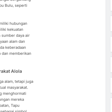
u Bulu, seperti
miliki hubungan
liki kekuatan
 sumber daya air
ayaan alam dan
ada keberadaan
ih dan memberikan
akat Alola
a alam, tetapi juga
tual masyarakat.
ang menghormati
dungan mereka
patan, Tapu
 sebagai simbol