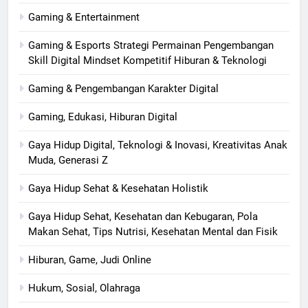
Gaming & Entertainment
Gaming & Esports Strategi Permainan Pengembangan
Skill Digital Mindset Kompetitif Hiburan & Teknologi
Gaming & Pengembangan Karakter Digital
Gaming, Edukasi, Hiburan Digital
Gaya Hidup Digital, Teknologi & Inovasi, Kreativitas Anak
Muda, Generasi Z
Gaya Hidup Sehat & Kesehatan Holistik
Gaya Hidup Sehat, Kesehatan dan Kebugaran, Pola
Makan Sehat, Tips Nutrisi, Kesehatan Mental dan Fisik
Hiburan, Game, Judi Online
Hukum, Sosial, Olahraga