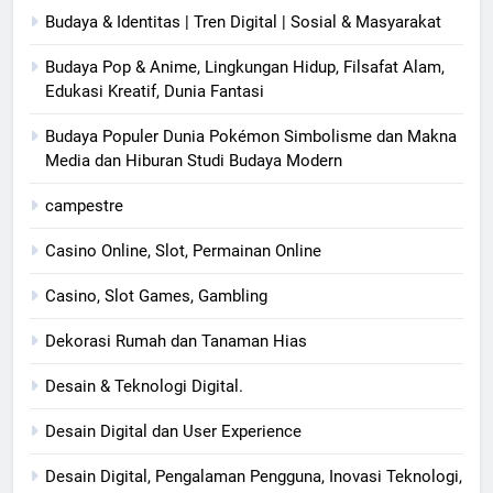
Budaya & Identitas | Tren Digital | Sosial & Masyarakat
Budaya Pop & Anime, Lingkungan Hidup, Filsafat Alam,
Edukasi Kreatif, Dunia Fantasi
Budaya Populer Dunia Pokémon Simbolisme dan Makna
Media dan Hiburan Studi Budaya Modern
campestre
Casino Online, Slot, Permainan Online
Casino, Slot Games, Gambling
Dekorasi Rumah dan Tanaman Hias
Desain & Teknologi Digital.
Desain Digital dan User Experience
Desain Digital, Pengalaman Pengguna, Inovasi Teknologi,