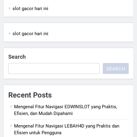
slot gacor hari ini
slot gacor hari ini
Search
SEARCH
Recent Posts
Mengenal Fitur Navigasi EDWINSLOT yang Praktis,
Efisien, dan Mudah Dipahami
Mengenal Fitur Navigasi LEBAH4D yang Praktis dan
Efisien untuk Pengguna