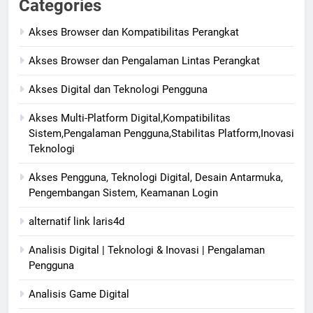
Categories
Akses Browser dan Kompatibilitas Perangkat
Akses Browser dan Pengalaman Lintas Perangkat
Akses Digital dan Teknologi Pengguna
Akses Multi-Platform Digital,Kompatibilitas
Sistem,Pengalaman Pengguna,Stabilitas Platform,Inovasi
Teknologi
Akses Pengguna, Teknologi Digital, Desain Antarmuka,
Pengembangan Sistem, Keamanan Login
alternatif link laris4d
Analisis Digital | Teknologi & Inovasi | Pengalaman
Pengguna
Analisis Game Digital