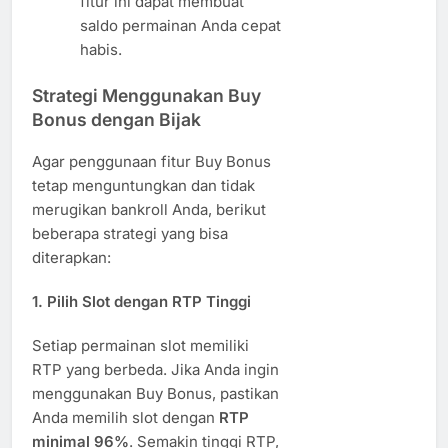
fitur ini dapat membuat
saldo permainan Anda cepat
habis.
Strategi Menggunakan Buy
Bonus dengan Bijak
Agar penggunaan fitur Buy Bonus
tetap menguntungkan dan tidak
merugikan bankroll Anda, berikut
beberapa strategi yang bisa
diterapkan:
1.
Pilih Slot dengan RTP Tinggi
Setiap permainan slot memiliki
RTP yang berbeda. Jika Anda ingin
menggunakan Buy Bonus, pastikan
Anda memilih slot dengan
RTP
minimal 96%
. Semakin tinggi RTP,