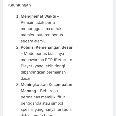
Keuntungan
Menghemat Waktu
–
Pemain tidak perlu
menunggu lama untuk
memicu putaran bonus
secara alami.
Potensi Kemenangan Besar
– Mode bonus biasanya
menawarkan RTP (Return to
Player) yang lebih tinggi
dibandingkan permainan
dasar.
Meningkatkan Kesempatan
Menang
– Beberapa
permainan memiliki fitur
pengganda atau simbol
spesial yang hanya tersedia
dalam mode bonus.