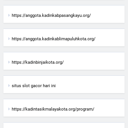
https://anggota.kadinkabpasangkayu.org/
https://anggota.kadinkablimapuluhkota.org/
https://kadinbinjaikota.org/
situs slot gacor hari ini
https://kadintasikmalayakota.org/program/