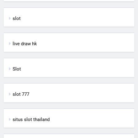
slot
live draw hk
Slot
slot 777
situs slot thailand