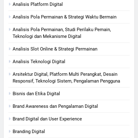
Analisis Platform Digital
Analisis Pola Permainan & Strategi Waktu Bermain
Analisis Pola Permainan, Studi Perilaku Pemain,
Teknologi dan Mekanisme Digital
Analisis Slot Online & Strategi Permainan
Analisis Teknologi Digital
Arsitektur Digital, Platform Multi Perangkat, Desain
Responsif, Teknologi Sistem, Pengalaman Pengguna
Bisnis dan Etika Digital
Brand Awareness dan Pengalaman Digital
Brand Digital dan User Experience
Branding Digital