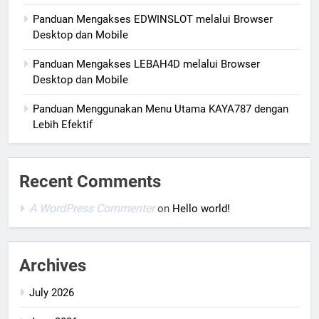
Panduan Mengakses EDWINSLOT melalui Browser
Desktop dan Mobile
Panduan Mengakses LEBAH4D melalui Browser
Desktop dan Mobile
Panduan Menggunakan Menu Utama KAYA787 dengan
Lebih Efektif
Recent Comments
A WordPress Commenter
on
Hello world!
Archives
July 2026