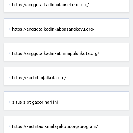
https://anggota.kadinpulausebetul.org/
https://anggota.kadinkabpasangkayu.org/
https://anggota.kadinkablimapuluhkota.org/
https://kadinbinjaikota.org/
situs slot gacor hari ini
https://kadintasikmalayakota.org/program/