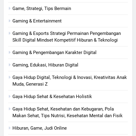
Game, Strategi, Tips Bermain
Gaming & Entertainment
Gaming & Esports Strategi Permainan Pengembangan
Skill Digital Mindset Kompetitif Hiburan & Teknologi
Gaming & Pengembangan Karakter Digital
Gaming, Edukasi, Hiburan Digital
Gaya Hidup Digital, Teknologi & Inovasi, Kreativitas Anak
Muda, Generasi Z
Gaya Hidup Sehat & Kesehatan Holistik
Gaya Hidup Sehat, Kesehatan dan Kebugaran, Pola
Makan Sehat, Tips Nutrisi, Kesehatan Mental dan Fisik
Hiburan, Game, Judi Online