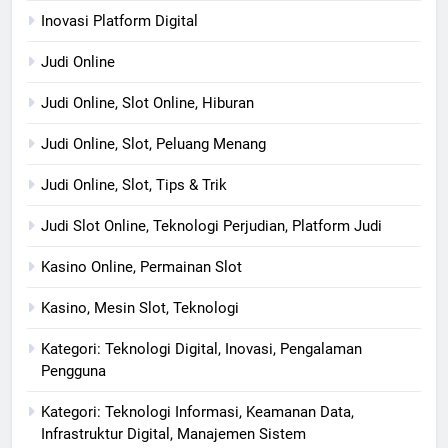
Inovasi Platform Digital
Judi Online
Judi Online, Slot Online, Hiburan
Judi Online, Slot, Peluang Menang
Judi Online, Slot, Tips & Trik
Judi Slot Online, Teknologi Perjudian, Platform Judi
Kasino Online, Permainan Slot
Kasino, Mesin Slot, Teknologi
Kategori: Teknologi Digital, Inovasi, Pengalaman
Pengguna
Kategori: Teknologi Informasi, Keamanan Data,
Infrastruktur Digital, Manajemen Sistem