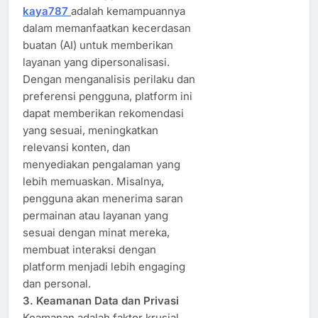
kaya787
adalah kemampuannya
dalam memanfaatkan kecerdasan
buatan (AI) untuk memberikan
layanan yang dipersonalisasi.
Dengan menganalisis perilaku dan
preferensi pengguna, platform ini
dapat memberikan rekomendasi
yang sesuai, meningkatkan
relevansi konten, dan
menyediakan pengalaman yang
lebih memuaskan. Misalnya,
pengguna akan menerima saran
permainan atau layanan yang
sesuai dengan minat mereka,
membuat interaksi dengan
platform menjadi lebih engaging
dan personal.​
3. Keamanan Data dan Privasi
Keamanan adalah faktor krusial