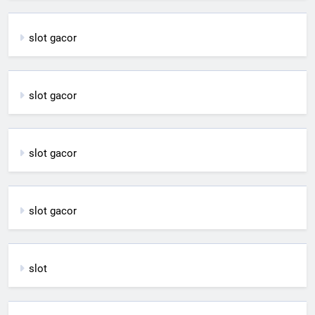
slot gacor
slot gacor
slot gacor
slot gacor
slot