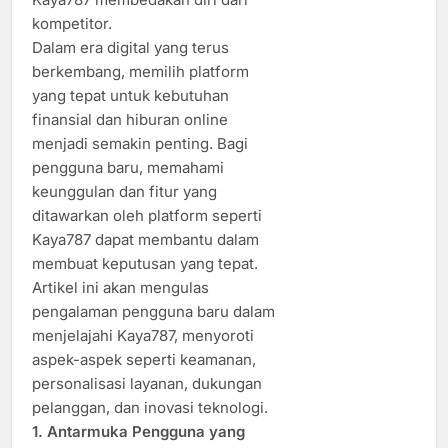
kompetitor.
Dalam era digital yang terus
berkembang, memilih platform
yang tepat untuk kebutuhan
finansial dan hiburan online
menjadi semakin penting. Bagi
pengguna baru, memahami
keunggulan dan fitur yang
ditawarkan oleh platform seperti
Kaya787 dapat membantu dalam
membuat keputusan yang tepat.
Artikel ini akan mengulas
pengalaman pengguna baru dalam
menjelajahi Kaya787, menyoroti
aspek-aspek seperti keamanan,
personalisasi layanan, dukungan
pelanggan, dan inovasi teknologi.​
1. Antarmuka Pengguna yang