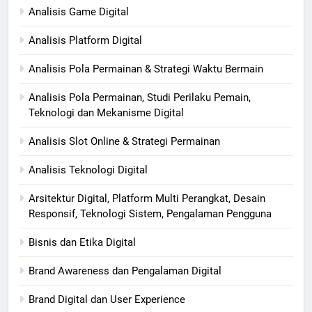
Analisis Game Digital
Analisis Platform Digital
Analisis Pola Permainan & Strategi Waktu Bermain
Analisis Pola Permainan, Studi Perilaku Pemain,
Teknologi dan Mekanisme Digital
Analisis Slot Online & Strategi Permainan
Analisis Teknologi Digital
Arsitektur Digital, Platform Multi Perangkat, Desain
Responsif, Teknologi Sistem, Pengalaman Pengguna
Bisnis dan Etika Digital
Brand Awareness dan Pengalaman Digital
Brand Digital dan User Experience