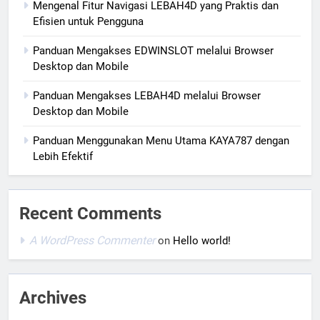
Mengenal Fitur Navigasi LEBAH4D yang Praktis dan
Efisien untuk Pengguna
Panduan Mengakses EDWINSLOT melalui Browser
Desktop dan Mobile
Panduan Mengakses LEBAH4D melalui Browser
Desktop dan Mobile
Panduan Menggunakan Menu Utama KAYA787 dengan
Lebih Efektif
Recent Comments
A WordPress Commenter
on
Hello world!
Archives