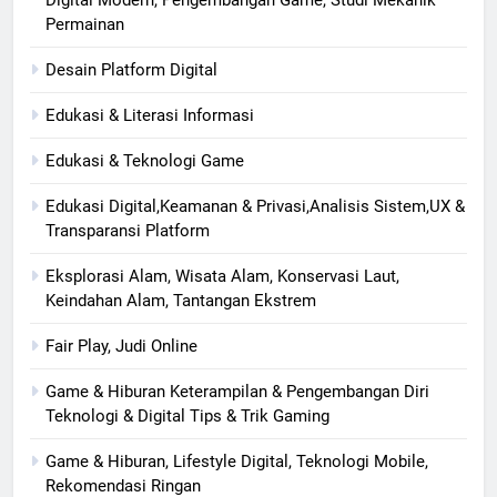
Permainan
Desain Platform Digital
Edukasi & Literasi Informasi
Edukasi & Teknologi Game
Edukasi Digital,Keamanan & Privasi,Analisis Sistem,UX &
Transparansi Platform
Eksplorasi Alam, Wisata Alam, Konservasi Laut,
Keindahan Alam, Tantangan Ekstrem
Fair Play, Judi Online
Game & Hiburan Keterampilan & Pengembangan Diri
Teknologi & Digital Tips & Trik Gaming
Game & Hiburan, Lifestyle Digital, Teknologi Mobile,
Rekomendasi Ringan