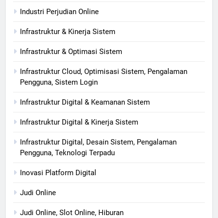
Industri Perjudian Online
Infrastruktur & Kinerja Sistem
Infrastruktur & Optimasi Sistem
Infrastruktur Cloud, Optimisasi Sistem, Pengalaman
Pengguna, Sistem Login
Infrastruktur Digital & Keamanan Sistem
Infrastruktur Digital & Kinerja Sistem
Infrastruktur Digital, Desain Sistem, Pengalaman
Pengguna, Teknologi Terpadu
Inovasi Platform Digital
Judi Online
Judi Online, Slot Online, Hiburan