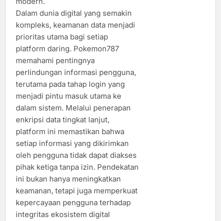
modern.
Dalam dunia digital yang semakin
kompleks, keamanan data menjadi
prioritas utama bagi setiap
platform daring. Pokemon787
memahami pentingnya
perlindungan informasi pengguna,
terutama pada tahap login yang
menjadi pintu masuk utama ke
dalam sistem. Melalui penerapan
enkripsi data tingkat lanjut,
platform ini memastikan bahwa
setiap informasi yang dikirimkan
oleh pengguna tidak dapat diakses
pihak ketiga tanpa izin. Pendekatan
ini bukan hanya meningkatkan
keamanan, tetapi juga memperkuat
kepercayaan pengguna terhadap
integritas ekosistem digital