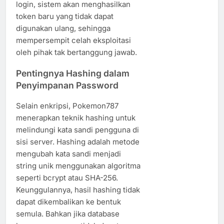
login, sistem akan menghasilkan
token baru yang tidak dapat
digunakan ulang, sehingga
mempersempit celah eksploitasi
oleh pihak tak bertanggung jawab.
Pentingnya Hashing dalam
Penyimpanan Password
Selain enkripsi, Pokemon787
menerapkan teknik hashing untuk
melindungi kata sandi pengguna di
sisi server. Hashing adalah metode
mengubah kata sandi menjadi
string unik menggunakan algoritma
seperti bcrypt atau SHA-256.
Keunggulannya, hasil hashing tidak
dapat dikembalikan ke bentuk
semula. Bahkan jika database