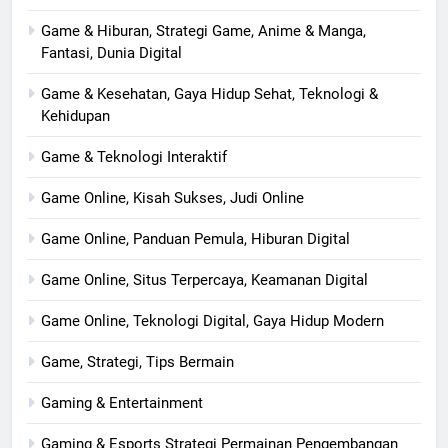
Game & Hiburan, Strategi Game, Anime & Manga,
Fantasi, Dunia Digital
Game & Kesehatan, Gaya Hidup Sehat, Teknologi &
Kehidupan
Game & Teknologi Interaktif
Game Online, Kisah Sukses, Judi Online
Game Online, Panduan Pemula, Hiburan Digital
Game Online, Situs Terpercaya, Keamanan Digital
Game Online, Teknologi Digital, Gaya Hidup Modern
Game, Strategi, Tips Bermain
Gaming & Entertainment
Gaming & Esports Strategi Permainan Pengembangan