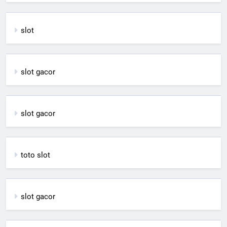
slot
slot gacor
slot gacor
toto slot
slot gacor