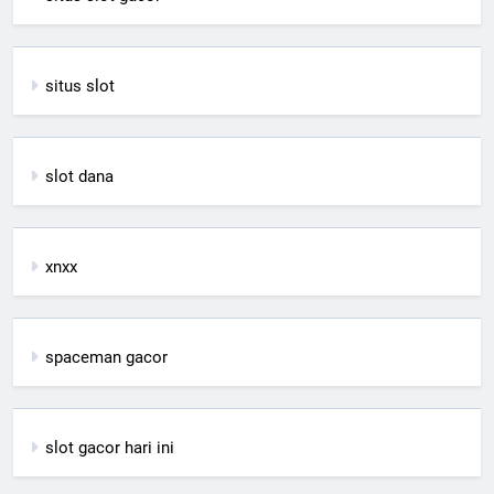
situs slot
slot dana
xnxx
spaceman gacor
slot gacor hari ini