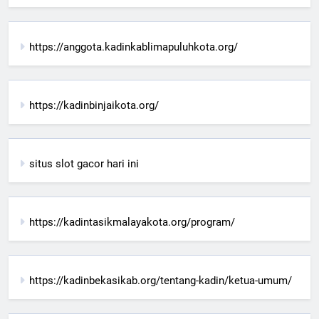
https://anggota.kadinkablimapuluhkota.org/
https://kadinbinjaikota.org/
situs slot gacor hari ini
https://kadintasikmalayakota.org/program/
https://kadinbekasikab.org/tentang-kadin/ketua-umum/