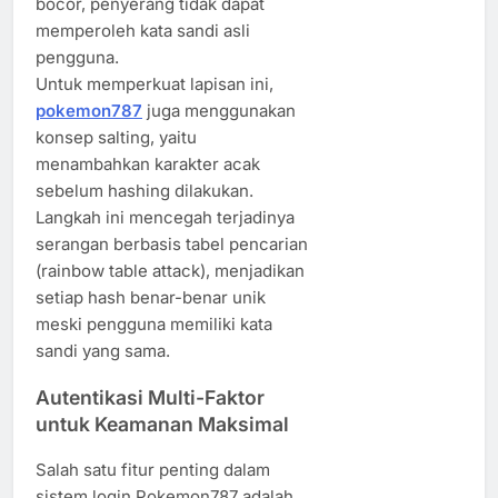
bocor, penyerang tidak dapat
memperoleh kata sandi asli
pengguna.
Untuk memperkuat lapisan ini,
pokemon787
juga menggunakan
konsep salting, yaitu
menambahkan karakter acak
sebelum hashing dilakukan.
Langkah ini mencegah terjadinya
serangan berbasis tabel pencarian
(rainbow table attack), menjadikan
setiap hash benar-benar unik
meski pengguna memiliki kata
sandi yang sama.
Autentikasi Multi-Faktor
untuk Keamanan Maksimal
Salah satu fitur penting dalam
sistem login Pokemon787 adalah