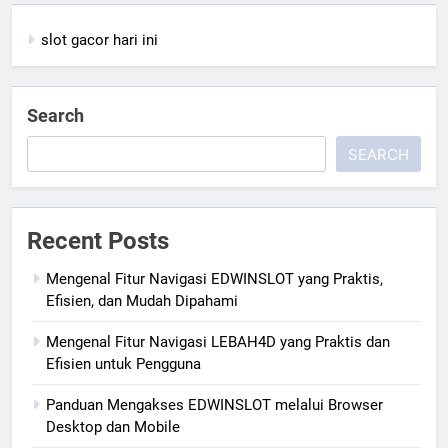
slot gacor hari ini
Search
SEARCH
Recent Posts
Mengenal Fitur Navigasi EDWINSLOT yang Praktis,
Efisien, dan Mudah Dipahami
Mengenal Fitur Navigasi LEBAH4D yang Praktis dan
Efisien untuk Pengguna
Panduan Mengakses EDWINSLOT melalui Browser
Desktop dan Mobile