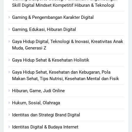
Skill Digital Mindset Kompetitif Hiburan & Teknologi
Gaming & Pengembangan Karakter Digital
Gaming, Edukasi, Hiburan Digital
Gaya Hidup Digital, Teknologi & Inovasi, Kreativitas Anak
Muda, Generasi Z
Gaya Hidup Sehat & Kesehatan Holistik
Gaya Hidup Sehat, Kesehatan dan Kebugaran, Pola
Makan Sehat, Tips Nutrisi, Kesehatan Mental dan Fisik
Hiburan, Game, Judi Online
Hukum, Sosial, Olahraga
Identitas dan Strategi Brand Digital
Identitas Digital & Budaya Internet