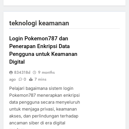
teknologi keamanan
Login Pokemon787 dan
Penerapan Enkripsi Data
Pengguna untuk Keamanan
Digital
834318d
9 months
ago
0
7 mins
Pelajari bagaimana sistem login
Pokemon787 menerapkan enkripsi
data pengguna secara menyeluruh
untuk menjaga privasi, keamanan
akses, dan perlindungan terhadap
ancaman siber di era digital