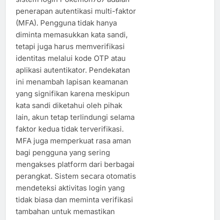
penerapan autentikasi multi-faktor
(MFA). Pengguna tidak hanya
diminta memasukkan kata sandi,
tetapi juga harus memverifikasi
identitas melalui kode OTP atau
aplikasi autentikator. Pendekatan
ini menambah lapisan keamanan
yang signifikan karena meskipun
kata sandi diketahui oleh pihak
lain, akun tetap terlindungi selama
faktor kedua tidak terverifikasi.
MFA juga memperkuat rasa aman
bagi pengguna yang sering
mengakses platform dari berbagai
perangkat. Sistem secara otomatis
mendeteksi aktivitas login yang
tidak biasa dan meminta verifikasi
tambahan untuk memastikan