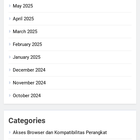
May 2025
April 2025
March 2025
February 2025
January 2025
December 2024
November 2024
October 2024
Categories
Akses Browser dan Kompatibilitas Perangkat