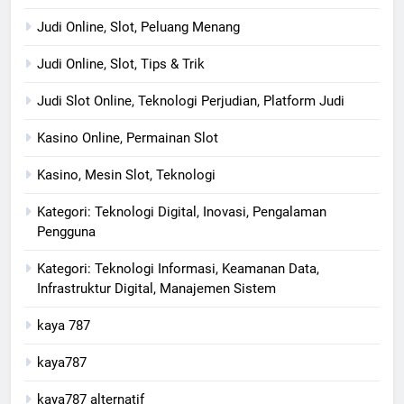
Judi Online, Slot, Peluang Menang
Judi Online, Slot, Tips & Trik
Judi Slot Online, Teknologi Perjudian, Platform Judi
Kasino Online, Permainan Slot
Kasino, Mesin Slot, Teknologi
Kategori: Teknologi Digital, Inovasi, Pengalaman
Pengguna
Kategori: Teknologi Informasi, Keamanan Data,
Infrastruktur Digital, Manajemen Sistem
kaya 787
kaya787
kaya787 alternatif