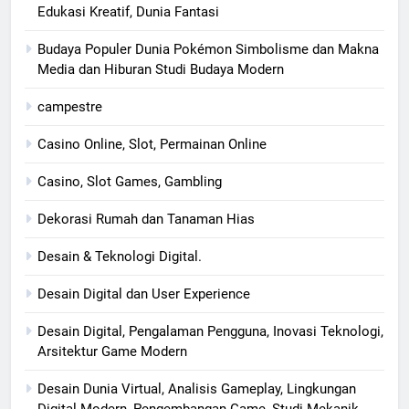
Edukasi Kreatif, Dunia Fantasi
Budaya Populer Dunia Pokémon Simbolisme dan Makna
Media dan Hiburan Studi Budaya Modern
campestre
Casino Online, Slot, Permainan Online
Casino, Slot Games, Gambling
Dekorasi Rumah dan Tanaman Hias
Desain & Teknologi Digital.
Desain Digital dan User Experience
Desain Digital, Pengalaman Pengguna, Inovasi Teknologi,
Arsitektur Game Modern
Desain Dunia Virtual, Analisis Gameplay, Lingkungan
Digital Modern, Pengembangan Game, Studi Mekanik