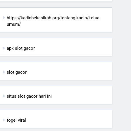
https://kadinbekasikab.org/tentang-kadin/ketua-
umum/
apk slot gacor
slot gacor
situs slot gacor hari ini
togel viral