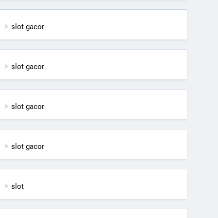
slot gacor
slot gacor
slot gacor
slot gacor
slot