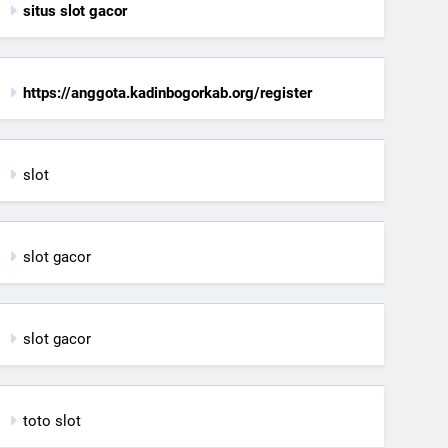
situs slot gacor
https://anggota.kadinbogorkab.org/register
slot
slot gacor
slot gacor
toto slot