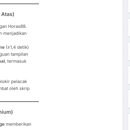
e Atas)
ngan Horas88.
an menjadikan
ome
(±1,4 detik)
gguan tampilan
al
, termasuk
lokir pelacak
bat oleh skrip
omium)
dge
memberikan