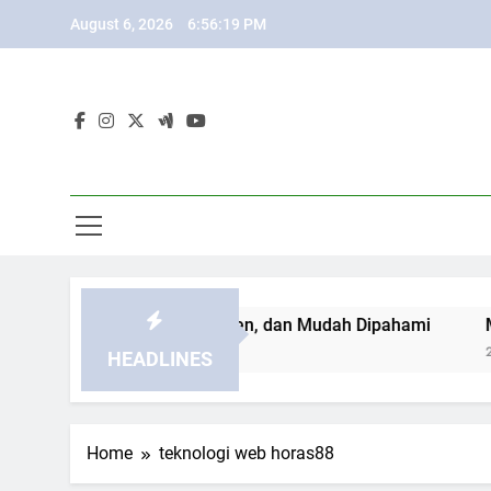
Skip
August 6, 2026
6:56:20 PM
to
content
Bio
Lindungi D
ang Praktis, Efisien, dan Mudah Dipahami
Mengenal Fit
2 Weeks Ago
HEADLINES
Home
teknologi web horas88