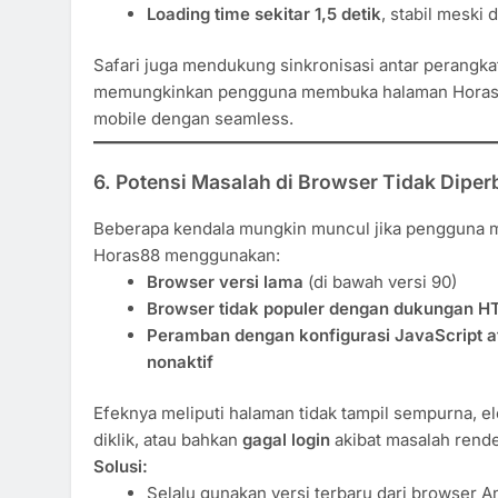
Loading time sekitar 1,5 detik
, stabil meski d
Safari juga mendukung sinkronisasi antar perangka
memungkinkan pengguna membuka halaman Horas8
mobile dengan seamless.
6. Potensi Masalah di Browser Tidak Diper
Beberapa kendala mungkin muncul jika pengguna
Horas88 menggunakan:
Browser versi lama
(di bawah versi 90)
Browser tidak populer dengan dukungan H
Peramban dengan konfigurasi JavaScript a
nonaktif
Efeknya meliputi halaman tidak tampil sempurna, el
diklik, atau bahkan
gagal login
akibat masalah rende
Solusi:
Selalu gunakan versi terbaru dari browser A