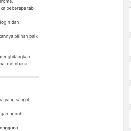
hrome.
ka beberapa tab
login dan
nnya pilihan baik
 menghilangkan
saat membaca
a yang sangat
ngan penuh
pengguna