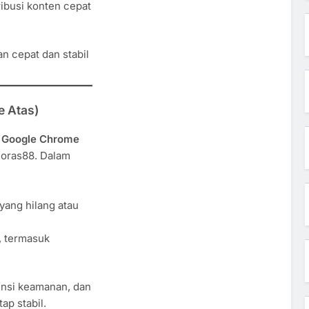
ribusi konten cepat
n cepat dan stabil
e Atas)
,
Google Chrome
oras88. Dalam
yang hilang atau
, termasuk
tensi keamanan, dan
p stabil.