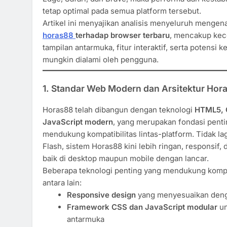
tetap optimal pada semua platform tersebut.
Artikel ini menyajikan analisis menyeluruh mengen
horas88
terhadap browser terbaru
, mencakup kec
tampilan antarmuka, fitur interaktif, serta potensi 
mungkin dialami oleh pengguna.
1. Standar Web Modern dan Arsitektur Hor
Horas88 telah dibangun dengan teknologi
HTML5, 
JavaScript modern
, yang merupakan fondasi pent
mendukung kompatibilitas lintas-platform. Tidak l
Flash, sistem Horas88 kini lebih ringan, responsif,
baik di desktop maupun mobile dengan lancar.
Beberapa teknologi penting yang mendukung kompat
antara lain:
Responsive design
yang menyesuaikan deng
Framework CSS dan JavaScript modular
un
antarmuka