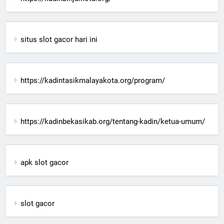
situs slot gacor hari ini
https://kadintasikmalayakota.org/program/
https://kadinbekasikab.org/tentang-kadin/ketua-umum/
apk slot gacor
slot gacor