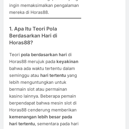
ingin memaksimalkan pengalaman
mereka di Horas88.
1.
Apa Itu Teori Pola
Berdasarkan Hari di
Horas88?
Teori
pola berdasarkan hari
di
Horas88 merujuk pada
keyakinan
bahwa ada waktu tertentu dalam
seminggu atau
hari tertentu
yang
lebih menguntungkan untuk
bermain slot atau permainan
kasino lainnya. Beberapa pemain
berpendapat bahwa mesin slot di
Horas88 cenderung memberikan
kemenangan lebih besar pada
hari tertentu
, sementara pada hari