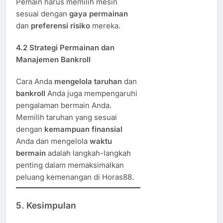
Pemain harus memilih mesin
sesuai dengan
gaya permainan
dan
preferensi risiko
mereka.
4.2
Strategi Permainan dan
Manajemen Bankroll
Cara Anda
mengelola taruhan
dan
bankroll
Anda juga mempengaruhi
pengalaman bermain Anda.
Memilih taruhan yang sesuai
dengan
kemampuan finansial
Anda dan mengelola
waktu
bermain
adalah langkah-langkah
penting dalam memaksimalkan
peluang kemenangan di Horas88.
5.
Kesimpulan