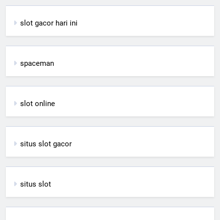
slot gacor hari ini
spaceman
slot online
situs slot gacor
situs slot