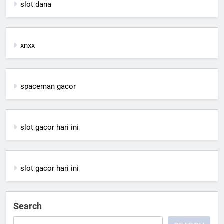
slot dana
xnxx
spaceman gacor
slot gacor hari ini
slot gacor hari ini
Search