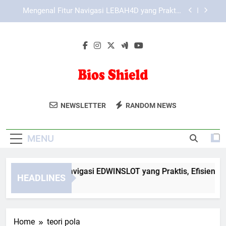
Skip
Panduan Mengakses EDWINSLOT melalui
to
Browser Desktop dan Mobile
content
Panduan Mengakses LEBAH4D melalui Browser
Desktop dan Mobile
Mengenal Fitur Navigasi EDWINSLOT yang
Praktis, Efisien, dan Mudah Dipahami
Mengenal Fitur Navigasi LEBAH4D yang Praktis
dan Efisien untuk Pengguna
Bios Shield
Lindungi Data Anda Dengan Layanan
Panduan Mengakses EDWINSLOT melalui
NEWSLETTER
RANDOM NEWS
Browser Desktop dan Mobile
Keamanan Digital Dari Bios Shield.
Panduan Mengakses LEBAH4D melalui Browser
Solusi Aman Untuk Era Digital.
Desktop dan Mobile
MENU
ngenal Fitur Navigasi EDWINSLOT yang Praktis, Efisien, dan
HEADLINES
Weeks Ago
Home
teori pola