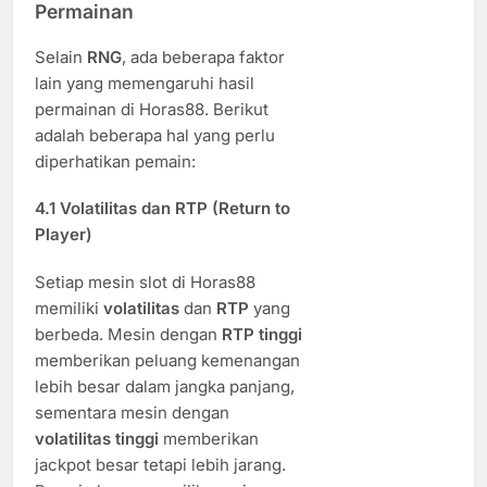
Permainan
Selain
RNG
, ada beberapa faktor
lain yang memengaruhi hasil
permainan di Horas88. Berikut
adalah beberapa hal yang perlu
diperhatikan pemain:
4.1
Volatilitas dan RTP (Return to
Player)
Setiap mesin slot di Horas88
memiliki
volatilitas
dan
RTP
yang
berbeda. Mesin dengan
RTP tinggi
memberikan peluang kemenangan
lebih besar dalam jangka panjang,
sementara mesin dengan
volatilitas tinggi
memberikan
jackpot besar tetapi lebih jarang.