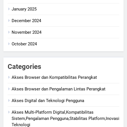
January 2025
December 2024
November 2024
October 2024
Categories
Akses Browser dan Kompatibilitas Perangkat
Akses Browser dan Pengalaman Lintas Perangkat
Akses Digital dan Teknologi Pengguna
Akses Multi-Platform Digital,Kompatibilitas
Sistem,Pengalaman Pengguna,Stabilitas Platform,Inovasi
Teknologi