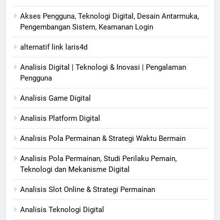
Akses Pengguna, Teknologi Digital, Desain Antarmuka,
Pengembangan Sistem, Keamanan Login
alternatif link laris4d
Analisis Digital | Teknologi & Inovasi | Pengalaman
Pengguna
Analisis Game Digital
Analisis Platform Digital
Analisis Pola Permainan & Strategi Waktu Bermain
Analisis Pola Permainan, Studi Perilaku Pemain,
Teknologi dan Mekanisme Digital
Analisis Slot Online & Strategi Permainan
Analisis Teknologi Digital