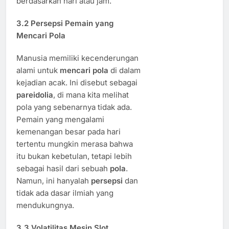
berdasarkan hari atau jam.
3.2
Persepsi Pemain yang
Mencari Pola
Manusia memiliki kecenderungan
alami untuk
mencari pola
di dalam
kejadian acak. Ini disebut sebagai
pareidolia
, di mana kita melihat
pola yang sebenarnya tidak ada.
Pemain yang mengalami
kemenangan besar pada hari
tertentu mungkin merasa bahwa
itu bukan kebetulan, tetapi lebih
sebagai hasil dari sebuah
pola
.
Namun, ini hanyalah
persepsi
dan
tidak ada dasar ilmiah yang
mendukungnya.
3.3
Volatilitas Mesin Slot