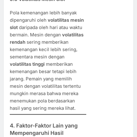
Pola kemenangan lebih banyak
dipengaruhi oleh
volatilitas mesin
slot
daripada oleh hari atau waktu
bermain. Mesin dengan
volatilitas
rendah
sering memberikan
kemenangan kecil lebih sering,
sementara mesin dengan
volatilitas tinggi
memberikan
kemenangan besar tetapi lebih
jarang. Pemain yang memilih
mesin dengan volatilitas tertentu
mungkin merasa bahwa mereka
menemukan pola berdasarkan
hasil yang sering mereka lihat.
4.
Faktor-Faktor Lain yang
Mempengaruhi Hasil