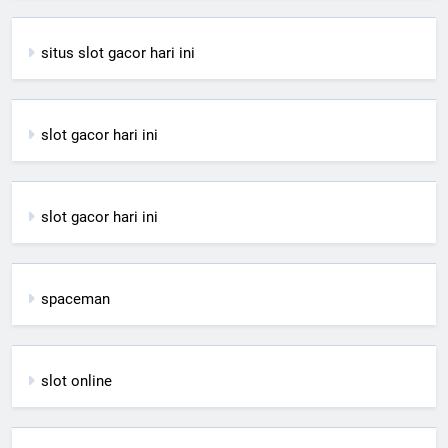
situs slot gacor hari ini
slot gacor hari ini
slot gacor hari ini
spaceman
slot online