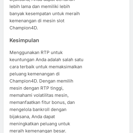
lebih lama dan memiliki lebih
banyak kesempatan untuk meraih
kemenangan di mesin slot
Champion4D.
Kesimpulan
Menggunakan RTP untuk
keuntungan Anda adalah salah satu
cara terbaik untuk memaksimalkan
peluang kemenangan di
Champion4D. Dengan memilih
mesin dengan RTP tinggi,
memahami volatilitas mesin,
memanfaatkan fitur bonus, dan
mengelola bankroll dengan
bijaksana, Anda dapat
meningkatkan peluang untuk
meraih kemenangan besar.