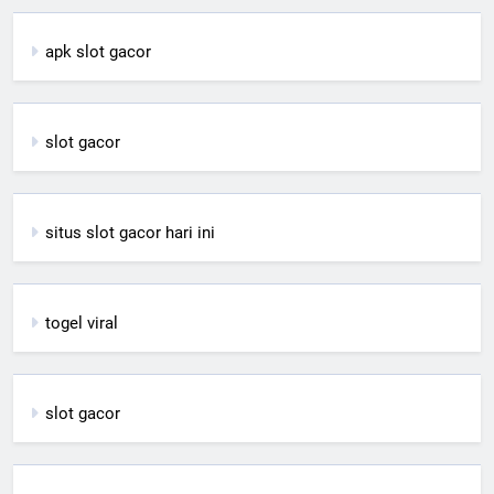
apk slot gacor
slot gacor
situs slot gacor hari ini
togel viral
slot gacor