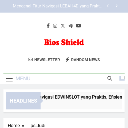
Skip
Panduan Mengakses EDWINSLOT melalui
to
Browser Desktop dan Mobile
content
Panduan Mengakses LEBAH4D melalui Browser
Desktop dan Mobile
Mengenal Fitur Navigasi EDWINSLOT yang
Praktis, Efisien, dan Mudah Dipahami
Mengenal Fitur Navigasi LEBAH4D yang Praktis
dan Efisien untuk Pengguna
Bios Shield
Lindungi Data Anda Dengan Layanan
Panduan Mengakses EDWINSLOT melalui
NEWSLETTER
RANDOM NEWS
Browser Desktop dan Mobile
Keamanan Digital Dari Bios Shield.
Panduan Mengakses LEBAH4D melalui Browser
Solusi Aman Untuk Era Digital.
Desktop dan Mobile
MENU
ngenal Fitur Navigasi EDWINSLOT yang Praktis, Efisien, dan
HEADLINES
Weeks Ago
Home
Tips Judi