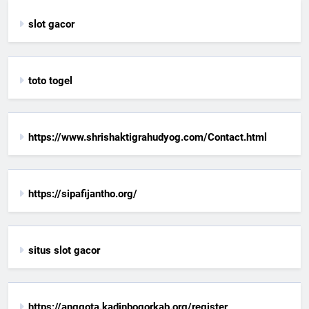
slot gacor
toto togel
https://www.shrishaktigrahudyog.com/Contact.html
https://sipafijantho.org/
situs slot gacor
https://anggota.kadinbogorkab.org/register