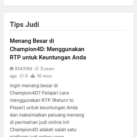
Tips Judi
Menang Besar di
Champion4D: Menggunakan
RTP untuk Keuntungan Anda
834318d
2 years
ago
0
10 mins
Ingin menang besar di
Champion4D? Pelajari cara
menggunakan RTP (Return to
Player) untuk keuntungan Anda
dan maksimalkan peluang menang
di permainan judi online ini!
Champion4D adalah salah satu
platform judi online yang