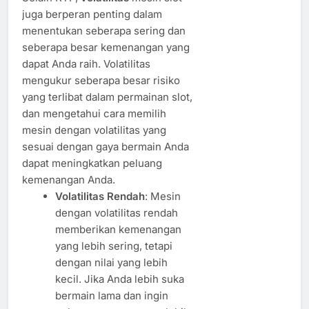
juga berperan penting dalam
menentukan seberapa sering dan
seberapa besar kemenangan yang
dapat Anda raih. Volatilitas
mengukur seberapa besar risiko
yang terlibat dalam permainan slot,
dan mengetahui cara memilih
mesin dengan volatilitas yang
sesuai dengan gaya bermain Anda
dapat meningkatkan peluang
kemenangan Anda.
Volatilitas Rendah
: Mesin
dengan volatilitas rendah
memberikan kemenangan
yang lebih sering, tetapi
dengan nilai yang lebih
kecil. Jika Anda lebih suka
bermain lama dan ingin