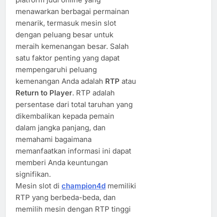
menawarkan berbagai permainan
menarik, termasuk mesin slot
dengan peluang besar untuk
meraih kemenangan besar. Salah
satu faktor penting yang dapat
mempengaruhi peluang
kemenangan Anda adalah
RTP
atau
Return to Player
. RTP adalah
persentase dari total taruhan yang
dikembalikan kepada pemain
dalam jangka panjang, dan
memahami bagaimana
memanfaatkan informasi ini dapat
memberi Anda keuntungan
signifikan.
Mesin slot di
champion4d
memiliki
RTP yang berbeda-beda, dan
memilih mesin dengan RTP tinggi