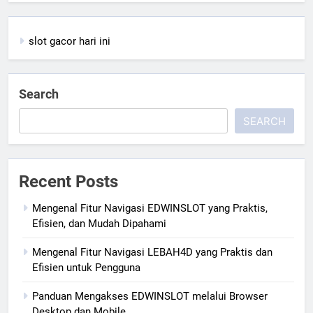
slot gacor hari ini
Search
SEARCH
Recent Posts
Mengenal Fitur Navigasi EDWINSLOT yang Praktis,
Efisien, dan Mudah Dipahami
Mengenal Fitur Navigasi LEBAH4D yang Praktis dan
Efisien untuk Pengguna
Panduan Mengakses EDWINSLOT melalui Browser
Desktop dan Mobile