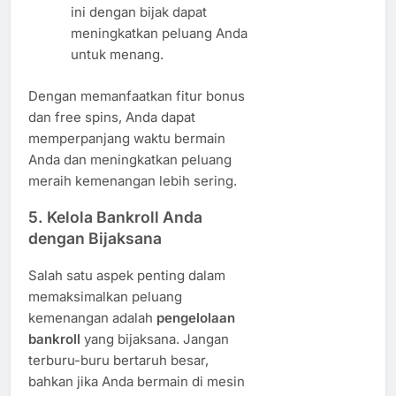
ini dengan bijak dapat
meningkatkan peluang Anda
untuk menang.
Dengan memanfaatkan fitur bonus
dan free spins, Anda dapat
memperpanjang waktu bermain
Anda dan meningkatkan peluang
meraih kemenangan lebih sering.
5.
Kelola Bankroll Anda
dengan Bijaksana
Salah satu aspek penting dalam
memaksimalkan peluang
kemenangan adalah
pengelolaan
bankroll
yang bijaksana. Jangan
terburu-buru bertaruh besar,
bahkan jika Anda bermain di mesin