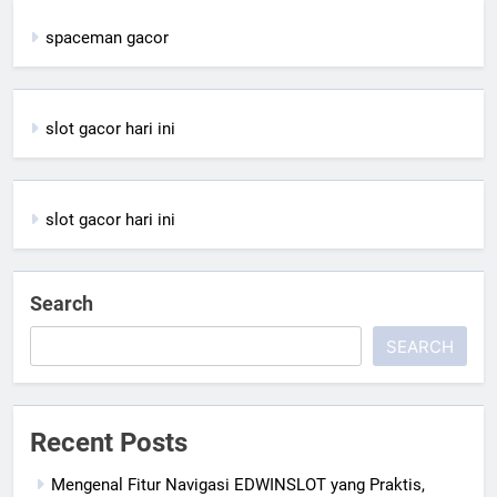
spaceman gacor
slot gacor hari ini
slot gacor hari ini
Search
SEARCH
Recent Posts
Mengenal Fitur Navigasi EDWINSLOT yang Praktis,