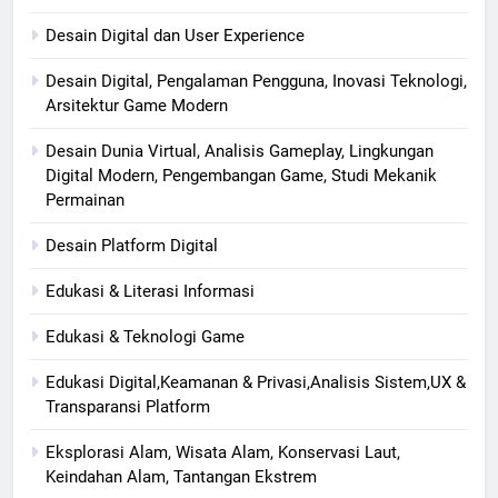
Desain Digital dan User Experience
Desain Digital, Pengalaman Pengguna, Inovasi Teknologi,
Arsitektur Game Modern
Desain Dunia Virtual, Analisis Gameplay, Lingkungan
Digital Modern, Pengembangan Game, Studi Mekanik
Permainan
Desain Platform Digital
Edukasi & Literasi Informasi
Edukasi & Teknologi Game
Edukasi Digital,Keamanan & Privasi,Analisis Sistem,UX &
Transparansi Platform
Eksplorasi Alam, Wisata Alam, Konservasi Laut,
Keindahan Alam, Tantangan Ekstrem