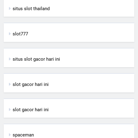
situs slot thailand
slot777
situs slot gacor hari ini
slot gacor hari ini
slot gacor hari ini
spaceman