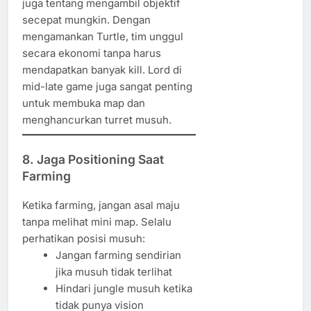
juga tentang mengambil objektif
secepat mungkin. Dengan
mengamankan Turtle, tim unggul
secara ekonomi tanpa harus
mendapatkan banyak kill. Lord di
mid-late game juga sangat penting
untuk membuka map dan
menghancurkan turret musuh.
8. Jaga Positioning Saat
Farming
Ketika farming, jangan asal maju
tanpa melihat mini map. Selalu
perhatikan posisi musuh:
Jangan farming sendirian
jika musuh tidak terlihat
Hindari jungle musuh ketika
tidak punya vision