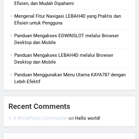
Efisien, dan Mudah Dipahami
Mengenal Fitur Navigasi LEBAH4D yang Praktis dan
Efisien untuk Pengguna
Panduan Mengakses EDWINSLOT melalui Browser
Desktop dan Mobile
Panduan Mengakses LEBAH4D melalui Browser
Desktop dan Mobile
Panduan Menggunakan Menu Utama KAYA787 dengan
Lebih Efektif
Recent Comments
A WordPress Commenter
on
Hello world!