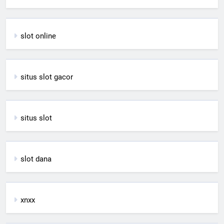
slot online
situs slot gacor
situs slot
slot dana
xnxx