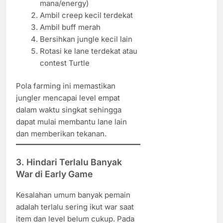
mana/energy)
Ambil creep kecil terdekat
Ambil buff merah
Bersihkan jungle kecil lain
Rotasi ke lane terdekat atau
contest Turtle
Pola farming ini memastikan
jungler mencapai level empat
dalam waktu singkat sehingga
dapat mulai membantu lane lain
dan memberikan tekanan.
3. Hindari Terlalu Banyak
War di Early Game
Kesalahan umum banyak pemain
adalah terlalu sering ikut war saat
item dan level belum cukup. Pada