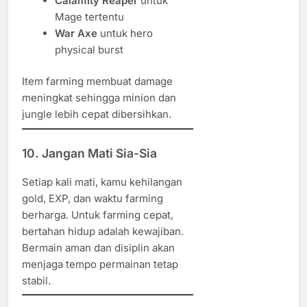
Calamity Reaper
untuk
Mage tertentu
War Axe
untuk hero
physical burst
Item farming membuat damage
meningkat sehingga minion dan
jungle lebih cepat dibersihkan.
10. Jangan Mati Sia-Sia
Setiap kali mati, kamu kehilangan
gold, EXP, dan waktu farming
berharga. Untuk farming cepat,
bertahan hidup adalah kewajiban.
Bermain aman dan disiplin akan
menjaga tempo permainan tetap
stabil.