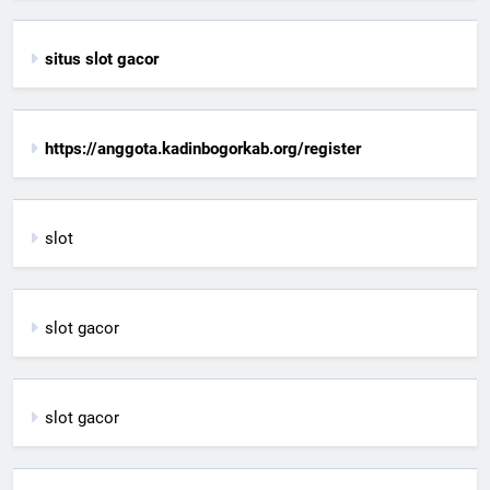
situs slot gacor
https://anggota.kadinbogorkab.org/register
slot
slot gacor
slot gacor