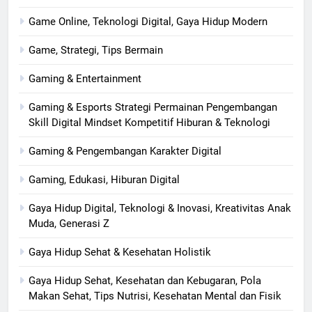
Game Online, Teknologi Digital, Gaya Hidup Modern
Game, Strategi, Tips Bermain
Gaming & Entertainment
Gaming & Esports Strategi Permainan Pengembangan
Skill Digital Mindset Kompetitif Hiburan & Teknologi
Gaming & Pengembangan Karakter Digital
Gaming, Edukasi, Hiburan Digital
Gaya Hidup Digital, Teknologi & Inovasi, Kreativitas Anak
Muda, Generasi Z
Gaya Hidup Sehat & Kesehatan Holistik
Gaya Hidup Sehat, Kesehatan dan Kebugaran, Pola
Makan Sehat, Tips Nutrisi, Kesehatan Mental dan Fisik