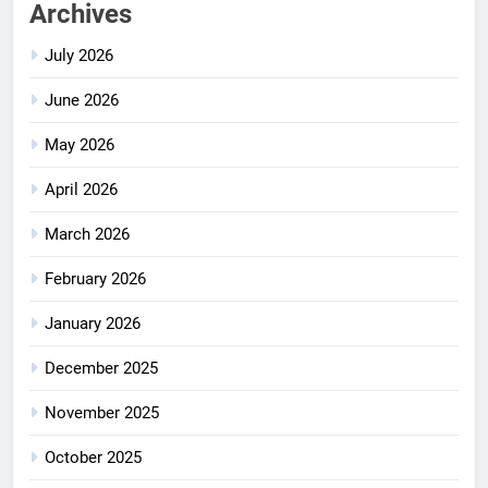
Archives
July 2026
June 2026
May 2026
April 2026
March 2026
February 2026
January 2026
December 2025
November 2025
October 2025