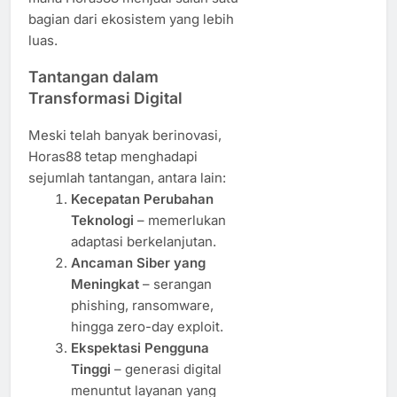
bagian dari ekosistem yang lebih
luas.
Tantangan dalam
Transformasi Digital
Meski telah banyak berinovasi,
Horas88 tetap menghadapi
sejumlah tantangan, antara lain:
Kecepatan Perubahan
Teknologi
– memerlukan
adaptasi berkelanjutan.
Ancaman Siber yang
Meningkat
– serangan
phishing, ransomware,
hingga zero-day exploit.
Ekspektasi Pengguna
Tinggi
– generasi digital
menuntut layanan yang