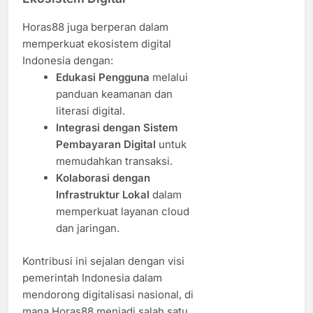
Horas88 juga berperan dalam
memperkuat ekosistem digital
Indonesia dengan:
Edukasi Pengguna
melalui
panduan keamanan dan
literasi digital.
Integrasi dengan Sistem
Pembayaran Digital
untuk
memudahkan transaksi.
Kolaborasi dengan
Infrastruktur Lokal
dalam
memperkuat layanan cloud
dan jaringan.
Kontribusi ini sejalan dengan visi
pemerintah Indonesia dalam
mendorong digitalisasi nasional, di
mana Horas88 menjadi salah satu