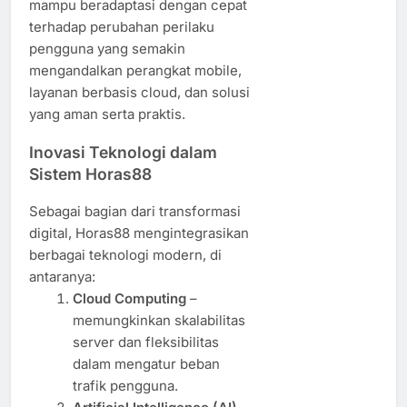
mampu beradaptasi dengan cepat
terhadap perubahan perilaku
pengguna yang semakin
mengandalkan perangkat mobile,
layanan berbasis cloud, dan solusi
yang aman serta praktis.
Inovasi Teknologi dalam
Sistem Horas88
Sebagai bagian dari transformasi
digital, Horas88 mengintegrasikan
berbagai teknologi modern, di
antaranya:
Cloud Computing
–
memungkinkan skalabilitas
server dan fleksibilitas
dalam mengatur beban
trafik pengguna.