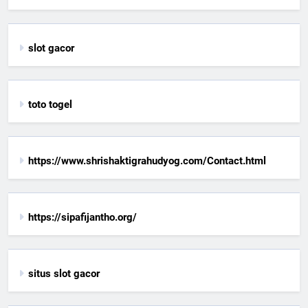
slot gacor
toto togel
https://www.shrishaktigrahudyog.com/Contact.html
https://sipafijantho.org/
situs slot gacor