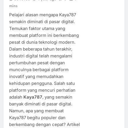
mins
Pelajari alasan mengapa Kaya787
semakin diminati di pasar digital.
Temukan faktor utama yang
membuat platform ini berkembang
pesat di dunia teknologi modern.
Dalam beberapa tahun terakhir,
industri digital telah mengalami
pertumbuhan pesat dengan
munculnya berbagai platform
inovatif yang memudahkan
kehidupan pengguna. Salah satu
platform yang mencuri perhatian
adalah
Kaya787
, yang semakin
banyak diminati di pasar digital.
Namun, apa yang membuat
Kaya787 begitu populer dan
berkembang dengan cepat? Artikel