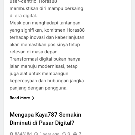
user-centric, Horas88
membuktikan diri mampu bersaing
di era digital.
Meskipun menghadapi tantangan
yang signifikan, komitmen Horas88
terhadap inovasi dan keberlanjutan
akan memastikan posisinya tetap
relevan di masa depan.
Transformasi digital bukan hanya
jalan menuju modernisasi, tetapi
juga alat untuk membangun
kepercayaan dan hubungan jangka
panjang dengan pengguna.
Read More
Mengapa Kaya787 Semakin
Diminati di Pasar Digital?
834318d
1 year ago
0
7