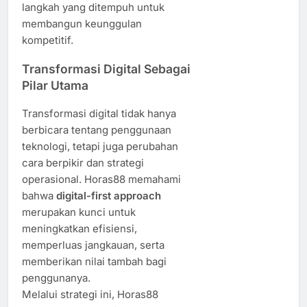
langkah yang ditempuh untuk
membangun keunggulan
kompetitif.
Transformasi Digital Sebagai
Pilar Utama
Transformasi digital tidak hanya
berbicara tentang penggunaan
teknologi, tetapi juga perubahan
cara berpikir dan strategi
operasional. Horas88 memahami
bahwa
digital-first approach
merupakan kunci untuk
meningkatkan efisiensi,
memperluas jangkauan, serta
memberikan nilai tambah bagi
penggunanya.
Melalui strategi ini, Horas88