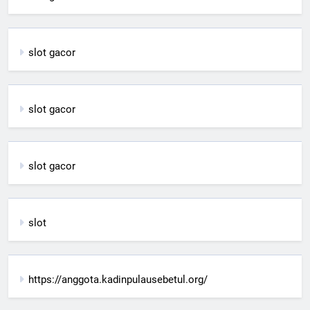
slot gacor
slot gacor
slot gacor
slot
https://anggota.kadinpulausebetul.org/