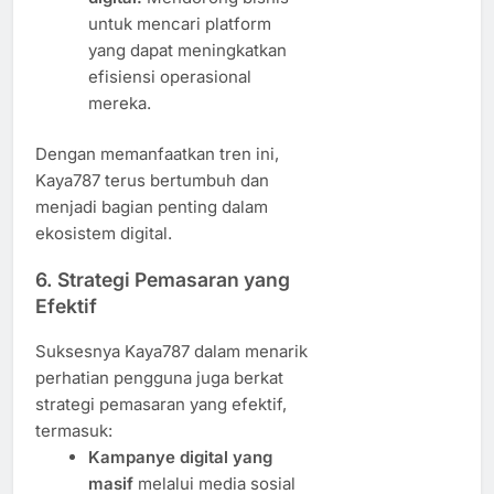
untuk mencari platform
yang dapat meningkatkan
efisiensi operasional
mereka.
Dengan memanfaatkan tren ini,
Kaya787 terus bertumbuh dan
menjadi bagian penting dalam
ekosistem digital.
6.
Strategi Pemasaran yang
Efektif
Suksesnya Kaya787 dalam menarik
perhatian pengguna juga berkat
strategi pemasaran yang efektif,
termasuk:
Kampanye digital yang
masif
melalui media sosial