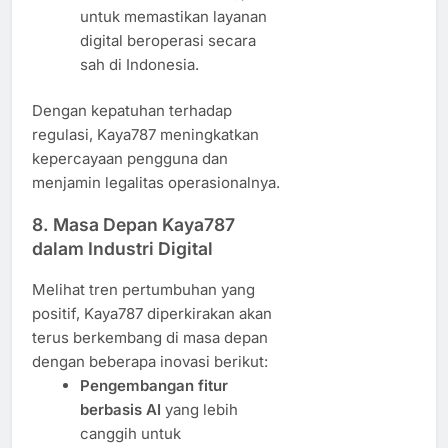
untuk memastikan layanan
digital beroperasi secara
sah di Indonesia.
Dengan kepatuhan terhadap
regulasi, Kaya787 meningkatkan
kepercayaan pengguna dan
menjamin legalitas operasionalnya.
8.
Masa Depan Kaya787
dalam Industri Digital
Melihat tren pertumbuhan yang
positif, Kaya787 diperkirakan akan
terus berkembang di masa depan
dengan beberapa inovasi berikut:
Pengembangan fitur
berbasis AI
yang lebih
canggih untuk