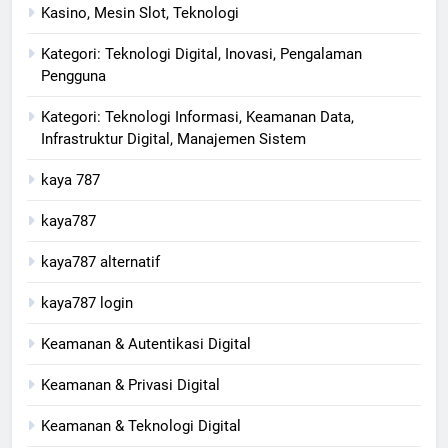
Kasino, Mesin Slot, Teknologi
Kategori: Teknologi Digital, Inovasi, Pengalaman
Pengguna
Kategori: Teknologi Informasi, Keamanan Data,
Infrastruktur Digital, Manajemen Sistem
kaya 787
kaya787
kaya787 alternatif
kaya787 login
Keamanan & Autentikasi Digital
Keamanan & Privasi Digital
Keamanan & Teknologi Digital