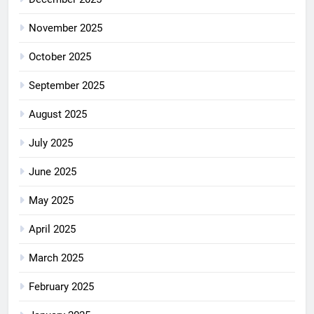
November 2025
October 2025
September 2025
August 2025
July 2025
June 2025
May 2025
April 2025
March 2025
February 2025