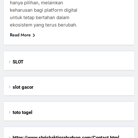
hanya pilihan, melainkan
keharusan bagi platform digital
untuk tetap bertahan dalam
ekosistem yang terus berubah.
Read More
SLOT
slot gacor
toto togel
https://www.shrishaktigrahudyog.com/Contact.html