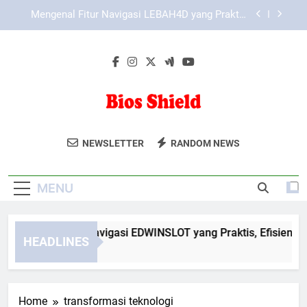
Skip
Panduan Mengakses EDWINSLOT melalui
to
Browser Desktop dan Mobile
content
Panduan Mengakses LEBAH4D melalui Browser
Desktop dan Mobile
Mengenal Fitur Navigasi EDWINSLOT yang
Praktis, Efisien, dan Mudah Dipahami
Mengenal Fitur Navigasi LEBAH4D yang Praktis
dan Efisien untuk Pengguna
Bios Shield
Lindungi Data Anda Dengan Layanan
Panduan Mengakses EDWINSLOT melalui
NEWSLETTER
RANDOM NEWS
Browser Desktop dan Mobile
Keamanan Digital Dari Bios Shield.
Panduan Mengakses LEBAH4D melalui Browser
Solusi Aman Untuk Era Digital.
Desktop dan Mobile
MENU
engenal Fitur Navigasi EDWINSLOT yang Praktis, Efisien, da
HEADLINES
 Weeks Ago
Home
transformasi teknologi