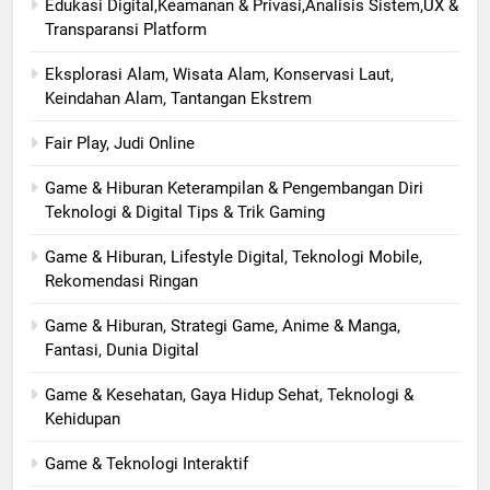
Edukasi Digital,Keamanan & Privasi,Analisis Sistem,UX &
Transparansi Platform
Eksplorasi Alam, Wisata Alam, Konservasi Laut,
Keindahan Alam, Tantangan Ekstrem
Fair Play, Judi Online
Game & Hiburan Keterampilan & Pengembangan Diri
Teknologi & Digital Tips & Trik Gaming
Game & Hiburan, Lifestyle Digital, Teknologi Mobile,
Rekomendasi Ringan
Game & Hiburan, Strategi Game, Anime & Manga,
Fantasi, Dunia Digital
Game & Kesehatan, Gaya Hidup Sehat, Teknologi &
Kehidupan
Game & Teknologi Interaktif