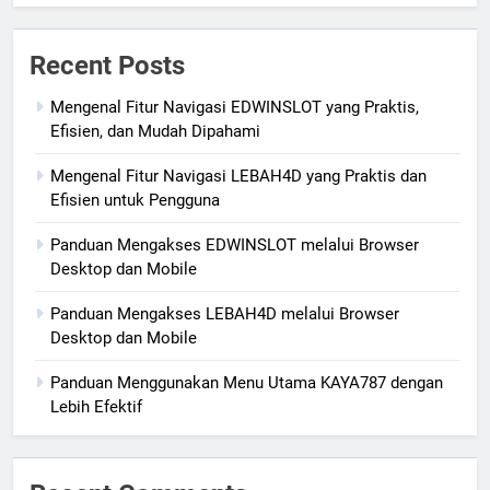
Recent Posts
Mengenal Fitur Navigasi EDWINSLOT yang Praktis,
Efisien, dan Mudah Dipahami
Mengenal Fitur Navigasi LEBAH4D yang Praktis dan
Efisien untuk Pengguna
Panduan Mengakses EDWINSLOT melalui Browser
Desktop dan Mobile
Panduan Mengakses LEBAH4D melalui Browser
Desktop dan Mobile
Panduan Menggunakan Menu Utama KAYA787 dengan
Lebih Efektif