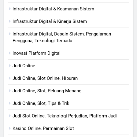
Infrastruktur Digital & Keamanan Sistem
Infrastruktur Digital & Kinerja Sistem
Infrastruktur Digital, Desain Sistem, Pengalaman
Pengguna, Teknologi Terpadu
Inovasi Platform Digital
Judi Online
Judi Online, Slot Online, Hiburan
Judi Online, Slot, Peluang Menang
Judi Online, Slot, Tips & Trik
Judi Slot Online, Teknologi Perjudian, Platform Judi
Kasino Online, Permainan Slot