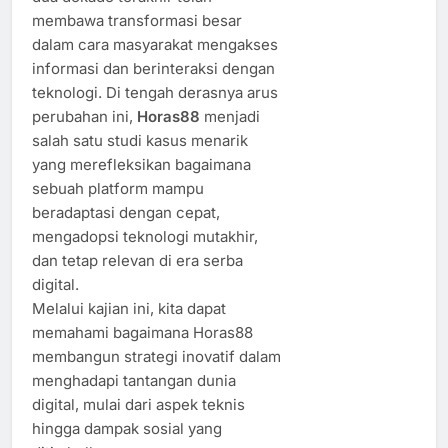
membawa transformasi besar
dalam cara masyarakat mengakses
informasi dan berinteraksi dengan
teknologi. Di tengah derasnya arus
perubahan ini,
Horas88
menjadi
salah satu studi kasus menarik
yang merefleksikan bagaimana
sebuah platform mampu
beradaptasi dengan cepat,
mengadopsi teknologi mutakhir,
dan tetap relevan di era serba
digital.
Melalui kajian ini, kita dapat
memahami bagaimana Horas88
membangun strategi inovatif dalam
menghadapi tantangan dunia
digital, mulai dari aspek teknis
hingga dampak sosial yang