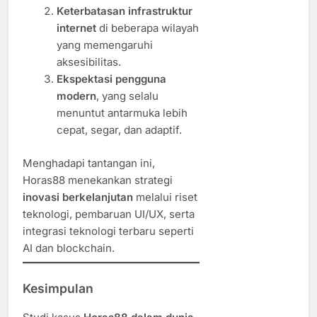
Keterbatasan infrastruktur
internet
di beberapa wilayah
yang memengaruhi
aksesibilitas.
Ekspektasi pengguna
modern
, yang selalu
menuntut antarmuka lebih
cepat, segar, dan adaptif.
Menghadapi tantangan ini,
Horas88 menekankan strategi
inovasi berkelanjutan
melalui riset
teknologi, pembaruan UI/UX, serta
integrasi teknologi terbaru seperti
AI dan blockchain.
Kesimpulan