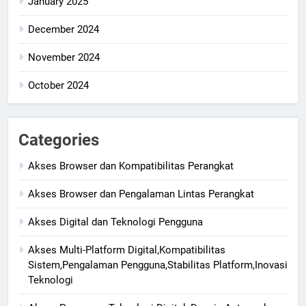
January 2025
December 2024
November 2024
October 2024
Categories
Akses Browser dan Kompatibilitas Perangkat
Akses Browser dan Pengalaman Lintas Perangkat
Akses Digital dan Teknologi Pengguna
Akses Multi-Platform Digital,Kompatibilitas
Sistem,Pengalaman Pengguna,Stabilitas Platform,Inovasi
Teknologi