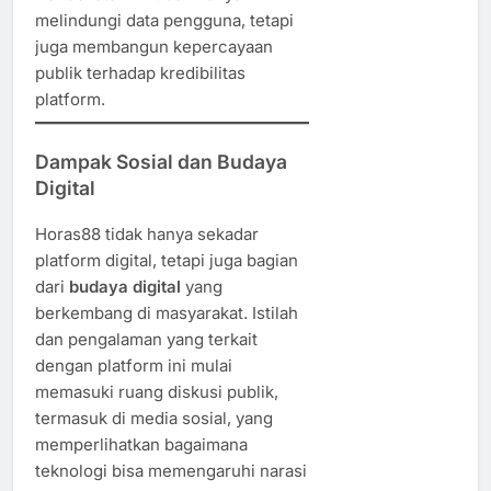
melindungi data pengguna, tetapi
juga membangun kepercayaan
publik terhadap kredibilitas
platform.
Dampak Sosial dan Budaya
Digital
Horas88 tidak hanya sekadar
platform digital, tetapi juga bagian
dari
budaya digital
yang
berkembang di masyarakat. Istilah
dan pengalaman yang terkait
dengan platform ini mulai
memasuki ruang diskusi publik,
termasuk di media sosial, yang
memperlihatkan bagaimana
teknologi bisa memengaruhi narasi