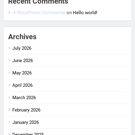
Recent Comments
A WordPress Commenter
on
Hello world!
Archives
July 2026
June 2026
May 2026
April 2026
March 2026
February 2026
January 2026
December 2025