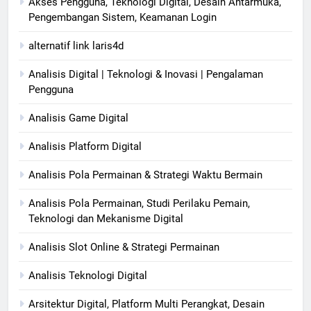
Akses Pengguna, Teknologi Digital, Desain Antarmuka,
Pengembangan Sistem, Keamanan Login
alternatif link laris4d
Analisis Digital | Teknologi & Inovasi | Pengalaman
Pengguna
Analisis Game Digital
Analisis Platform Digital
Analisis Pola Permainan & Strategi Waktu Bermain
Analisis Pola Permainan, Studi Perilaku Pemain,
Teknologi dan Mekanisme Digital
Analisis Slot Online & Strategi Permainan
Analisis Teknologi Digital
Arsitektur Digital, Platform Multi Perangkat, Desain