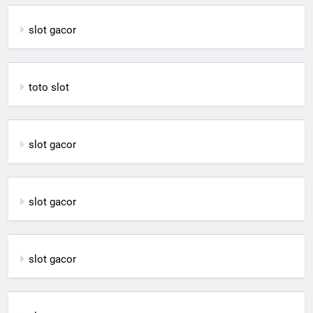
slot gacor
toto slot
slot gacor
slot gacor
slot gacor