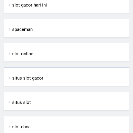
slot gacor hari ini
spaceman
slot online
situs slot gacor
situs slot
slot dana