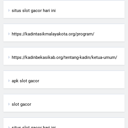
situs slot gacor hari ini
https://kadintasikmalayakota.org/program/
https://kadinbekasikab.org/tentang-kadin/ketua-umum/
apk slot gacor
slot gacor
situs slot gacor hari ini