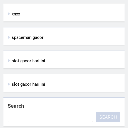
xnxx
spaceman gacor
slot gacor hari ini
slot gacor hari ini
Search
SEARCH