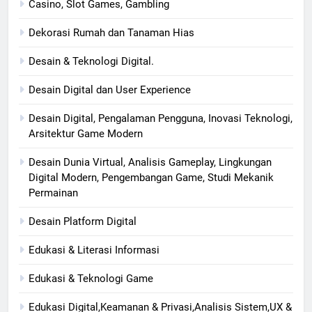
Casino, Slot Games, Gambling
Dekorasi Rumah dan Tanaman Hias
Desain & Teknologi Digital.
Desain Digital dan User Experience
Desain Digital, Pengalaman Pengguna, Inovasi Teknologi,
Arsitektur Game Modern
Desain Dunia Virtual, Analisis Gameplay, Lingkungan
Digital Modern, Pengembangan Game, Studi Mekanik
Permainan
Desain Platform Digital
Edukasi & Literasi Informasi
Edukasi & Teknologi Game
Edukasi Digital,Keamanan & Privasi,Analisis Sistem,UX &