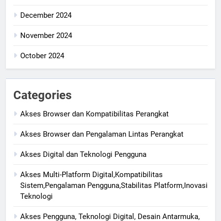
December 2024
November 2024
October 2024
Categories
Akses Browser dan Kompatibilitas Perangkat
Akses Browser dan Pengalaman Lintas Perangkat
Akses Digital dan Teknologi Pengguna
Akses Multi-Platform Digital,Kompatibilitas
Sistem,Pengalaman Pengguna,Stabilitas Platform,Inovasi
Teknologi
Akses Pengguna, Teknologi Digital, Desain Antarmuka,