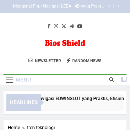
Skip
Panduan Mengakses EDWINSLOT melalui
to
Browser Desktop dan Mobile
content
Panduan Mengakses LEBAH4D melalui Browser
Desktop dan Mobile
Mengenal Fitur Navigasi EDWINSLOT yang
Praktis, Efisien, dan Mudah Dipahami
Mengenal Fitur Navigasi LEBAH4D yang Praktis
dan Efisien untuk Pengguna
Bios Shield
Lindungi Data Anda Dengan Layanan
Panduan Mengakses EDWINSLOT melalui
NEWSLETTER
RANDOM NEWS
Browser Desktop dan Mobile
Keamanan Digital Dari Bios Shield.
Panduan Mengakses LEBAH4D melalui Browser
Solusi Aman Untuk Era Digital.
Desktop dan Mobile
MENU
ngenal Fitur Navigasi EDWINSLOT yang Praktis, Efisien, dan
HEADLINES
Weeks Ago
Home
tren teknologi