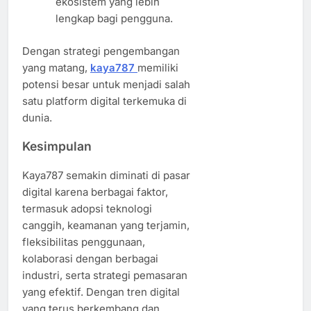
ekosistem yang lebih
lengkap bagi pengguna.
Dengan strategi pengembangan
yang matang,
kaya787
memiliki
potensi besar untuk menjadi salah
satu platform digital terkemuka di
dunia.
Kesimpulan
Kaya787 semakin diminati di pasar
digital karena berbagai faktor,
termasuk adopsi teknologi
canggih, keamanan yang terjamin,
fleksibilitas penggunaan,
kolaborasi dengan berbagai
industri, serta strategi pemasaran
yang efektif. Dengan tren digital
yang terus berkembang dan