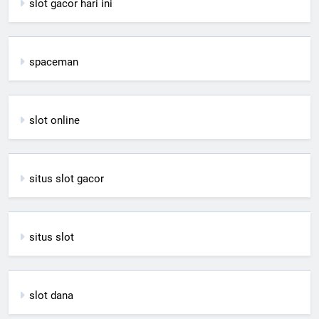
slot gacor hari ini
spaceman
slot online
situs slot gacor
situs slot
slot dana