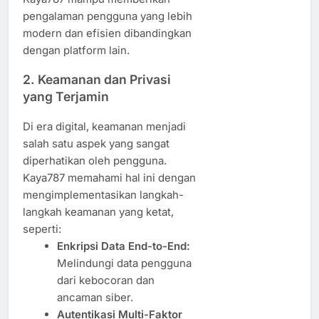
pengalaman pengguna yang lebih
modern dan efisien dibandingkan
dengan platform lain.
2.
Keamanan dan Privasi
yang Terjamin
Di era digital, keamanan menjadi
salah satu aspek yang sangat
diperhatikan oleh pengguna.
Kaya787 memahami hal ini dengan
mengimplementasikan langkah-
langkah keamanan yang ketat,
seperti:
Enkripsi Data End-to-End:
Melindungi data pengguna
dari kebocoran dan
ancaman siber.
Autentikasi Multi-Faktor