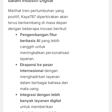
dalam Industri Digital
Melihat tren pertumbuhan yang
positif, Kaya787 diperkirakan akan
terus berkembang di masa depan
dengan beberapa inovasi berikut:
Pengembangan fitur
berbasis AI
yang lebih
canggih untuk
meningkatkan personalisasi
layanan.
Ekspansi ke pasar
internasional
dengan
menghadirkan layanan
dalam berbagai bahasa dan
mata uang.
Integrasi dengan lebih
banyak layanan digital
untuk memberikan