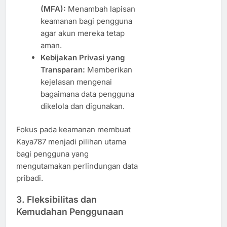
(MFA):
Menambah lapisan
keamanan bagi pengguna
agar akun mereka tetap
aman.
Kebijakan Privasi yang
Transparan:
Memberikan
kejelasan mengenai
bagaimana data pengguna
dikelola dan digunakan.
Fokus pada keamanan membuat
Kaya787 menjadi pilihan utama
bagi pengguna yang
mengutamakan perlindungan data
pribadi.
3.
Fleksibilitas dan
Kemudahan Penggunaan