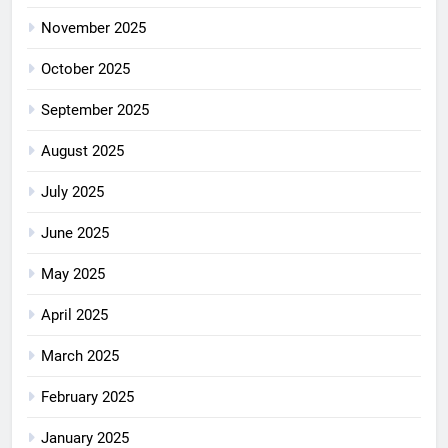
November 2025
October 2025
September 2025
August 2025
July 2025
June 2025
May 2025
April 2025
March 2025
February 2025
January 2025