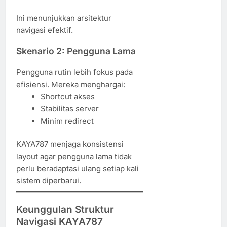
Ini menunjukkan arsitektur
navigasi efektif.
Skenario 2: Pengguna Lama
Pengguna rutin lebih fokus pada
efisiensi. Mereka menghargai:
Shortcut akses
Stabilitas server
Minim redirect
KAYA787 menjaga konsistensi
layout agar pengguna lama tidak
perlu beradaptasi ulang setiap kali
sistem diperbarui.
Keunggulan Struktur
Navigasi KAYA787