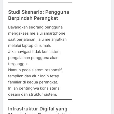
Studi Skenario: Pengguna
Berpindah Perangkat
Bayangkan seorang pengguna
mengakses melalui smartphone
saat perjalanan, lalu melanjutkan
melalui laptop di rumah.
Jika navigasi tidak konsisten,
pengalaman pengguna akan
terganggu.
Namun pada sistem responsif,
tampilan dan alur login tetap
familiar di kedua perangkat.
Inilah pentingnya konsistensi
desain dan struktur sistem.
Infrastruktur Digital yang