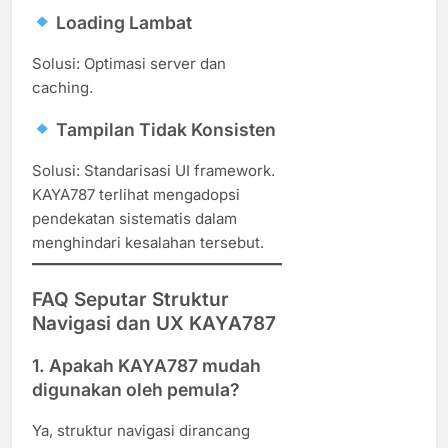
Loading Lambat
Solusi: Optimasi server dan
caching.
Tampilan Tidak Konsisten
Solusi: Standarisasi UI framework.
KAYA787 terlihat mengadopsi
pendekatan sistematis dalam
menghindari kesalahan tersebut.
FAQ Seputar Struktur
Navigasi dan UX KAYA787
1. Apakah KAYA787 mudah
digunakan oleh pemula?
Ya, struktur navigasi dirancang