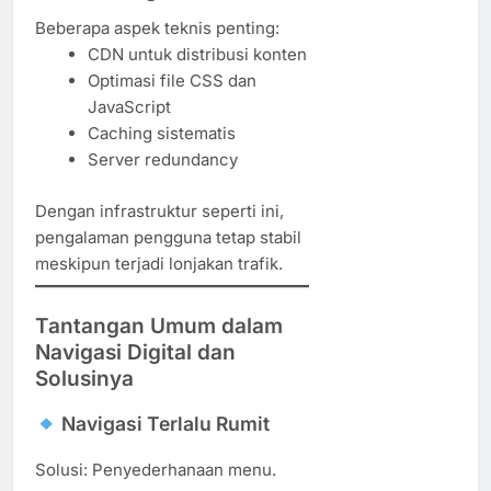
Beberapa aspek teknis penting:
CDN untuk distribusi konten
Optimasi file CSS dan
JavaScript
Caching sistematis
Server redundancy
Dengan infrastruktur seperti ini,
pengalaman pengguna tetap stabil
meskipun terjadi lonjakan trafik.
Tantangan Umum dalam
Navigasi Digital dan
Solusinya
Navigasi Terlalu Rumit
Solusi: Penyederhanaan menu.