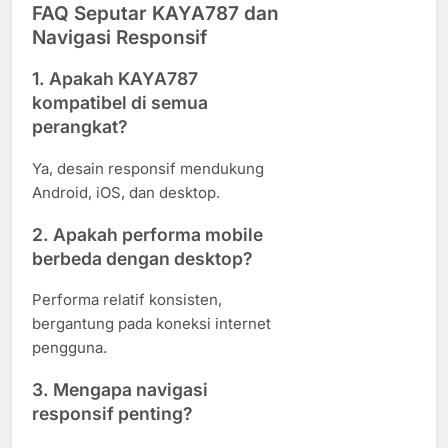
FAQ Seputar KAYA787 dan
Navigasi Responsif
1. Apakah KAYA787
kompatibel di semua
perangkat?
Ya, desain responsif mendukung
Android, iOS, dan desktop.
2. Apakah performa mobile
berbeda dengan desktop?
Performa relatif konsisten,
bergantung pada koneksi internet
pengguna.
3. Mengapa navigasi
responsif penting?