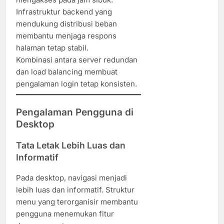
Infrastruktur backend yang
mendukung distribusi beban
membantu menjaga respons
halaman tetap stabil.
Kombinasi antara server redundan
dan load balancing membuat
pengalaman login tetap konsisten.
Pengalaman Pengguna di
Desktop
Tata Letak Lebih Luas dan
Informatif
Pada desktop, navigasi menjadi
lebih luas dan informatif. Struktur
menu yang terorganisir membantu
pengguna menemukan fitur