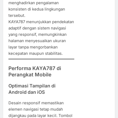
menghadirkan pengalaman
konsisten di kedua lingkungan
tersebut.
KAYA787 menunjukkan pendekatan
adaptif dengan sistem navigasi
yang responsif, memungkinkan
halaman menyesuaikan ukuran
layar tanpa mengorbankan
kecepatan maupun stabilitas.
Performa KAYA787 di
Perangkat Mobile
Optimasi Tampilan di
Android dan iOS
Desain responsif memastikan
elemen navigasi tetap mudah
dijangkau pada layar kecil. Tombol