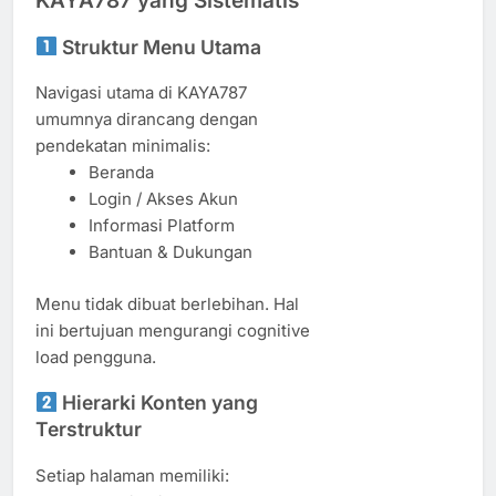
KAYA787 yang Sistematis
Struktur Menu Utama
Navigasi utama di KAYA787
umumnya dirancang dengan
pendekatan minimalis:
Beranda
Login / Akses Akun
Informasi Platform
Bantuan & Dukungan
Menu tidak dibuat berlebihan. Hal
ini bertujuan mengurangi cognitive
load pengguna.
Hierarki Konten yang
Terstruktur
Setiap halaman memiliki: