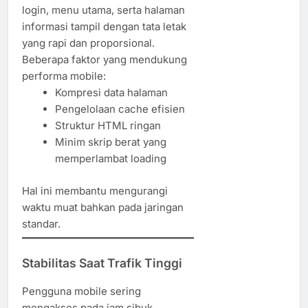
login, menu utama, serta halaman
informasi tampil dengan tata letak
yang rapi dan proporsional.
Beberapa faktor yang mendukung
performa mobile:
Kompresi data halaman
Pengelolaan cache efisien
Struktur HTML ringan
Minim skrip berat yang
memperlambat loading
Hal ini membantu mengurangi
waktu muat bahkan pada jaringan
standar.
Stabilitas Saat Trafik Tinggi
Pengguna mobile sering
mengakses pada jam sibuk.