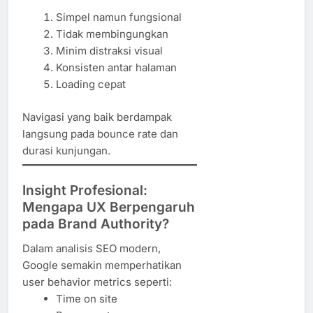
Simpel namun fungsional
Tidak membingungkan
Minim distraksi visual
Konsisten antar halaman
Loading cepat
Navigasi yang baik berdampak
langsung pada bounce rate dan
durasi kunjungan.
Insight Profesional:
Mengapa UX Berpengaruh
pada Brand Authority?
Dalam analisis SEO modern,
Google semakin memperhatikan
user behavior metrics seperti:
Time on site