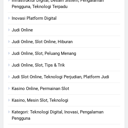
Infrastruktur Digital, Desain Sistem, Pengalaman
Pengguna, Teknologi Terpadu
Inovasi Platform Digital
Judi Online
Judi Online, Slot Online, Hiburan
Judi Online, Slot, Peluang Menang
Judi Online, Slot, Tips & Trik
Judi Slot Online, Teknologi Perjudian, Platform Judi
Kasino Online, Permainan Slot
Kasino, Mesin Slot, Teknologi
Kategori: Teknologi Digital, Inovasi, Pengalaman
Pengguna