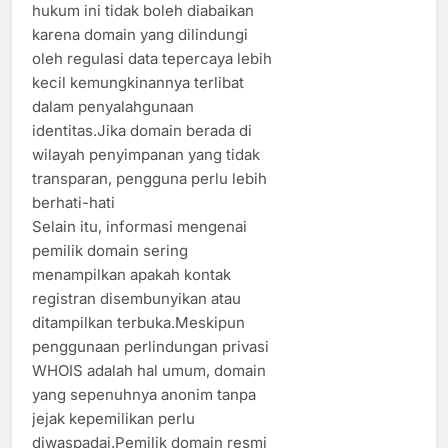
hukum ini tidak boleh diabaikan
karena domain yang dilindungi
oleh regulasi data tepercaya lebih
kecil kemungkinannya terlibat
dalam penyalahgunaan
identitas.Jika domain berada di
wilayah penyimpanan yang tidak
transparan, pengguna perlu lebih
berhati-hati
Selain itu, informasi mengenai
pemilik domain sering
menampilkan apakah kontak
registran disembunyikan atau
ditampilkan terbuka.Meskipun
penggunaan perlindungan privasi
WHOIS adalah hal umum, domain
yang sepenuhnya anonim tanpa
jejak kepemilikan perlu
diwaspadai.Pemilik domain resmi