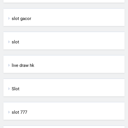
slot gacor
slot
live draw hk
Slot
slot 777