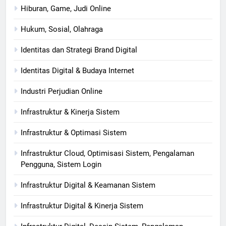
Hiburan, Game, Judi Online
Hukum, Sosial, Olahraga
Identitas dan Strategi Brand Digital
Identitas Digital & Budaya Internet
Industri Perjudian Online
Infrastruktur & Kinerja Sistem
Infrastruktur & Optimasi Sistem
Infrastruktur Cloud, Optimisasi Sistem, Pengalaman
Pengguna, Sistem Login
Infrastruktur Digital & Keamanan Sistem
Infrastruktur Digital & Kinerja Sistem