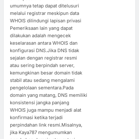
umumnya tetap dapat ditelusuri
melalui registrar meskipun data
WHOIS dilindungi lapisan privasi
Pemeriksaan lain yang dapat
dilakukan adalah mengecek
keselarasan antara WHOIS dan
konfigurasi DNS.Jika DNS tidak
sejalan dengan registrar resmi
atau sering berpindah server,
kemungkinan besar domain tidak
stabil atau sedang mengalami
pengelolaan sementara.Pada
domain yang matang, DNS memiliki
konsistensi jangka panjang
WHOIS juga mampu menjadi alat
konfirmasi ketika terjadi
perpindahan link resmi.Misalnya,
jika Kaya787 mengumumkan