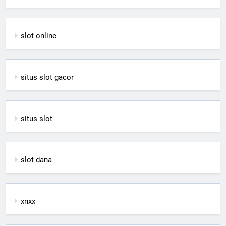
slot online
situs slot gacor
situs slot
slot dana
xnxx